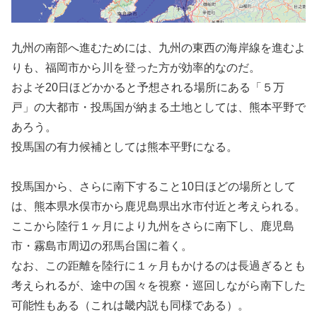
九州の南部へ進むためには、九州の東西の海岸線を進むよ
りも、福岡市から川を登った方が効率的なのだ。
およそ20日ほどかかると予想される場所にある「５万
戸」の大都市・投馬国が納まる土地としては、熊本平野で
あろう。
投馬国の有力候補としては熊本平野になる。
投馬国から、さらに南下すること10日ほどの場所として
は、熊本県水俣市から鹿児島県出水市付近と考えられる。
ここから陸行１ヶ月により九州をさらに南下し、鹿児島
市・霧島市周辺の邪馬台国に着く。
なお、この距離を陸行に１ヶ月もかけるのは長過ぎるとも
考えられるが、途中の国々を視察・巡回しながら南下した
可能性もある（これは畿内説も同様である）。