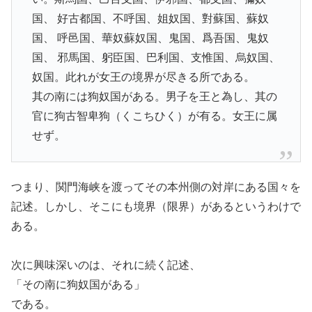
国、 好古都国、不呼国、姐奴国、對蘇国、蘇奴
国、 呼邑国、華奴蘇奴国、鬼国、爲吾国、鬼奴
国、 邪馬国、躬臣国、巴利国、支惟国、烏奴国、
奴国。此れが女王の境界が尽きる所である。
其の南には狗奴国がある。男子を王と為し、其の
官に狗古智卑狗（くこちひく）が有る。女王に属
せず。
つまり、関門海峡を渡ってその本州側の対岸にある国々を
記述。しかし、そこにも境界（限界）があるというわけで
ある。
次に興味深いのは、それに続く記述、
「その南に狗奴国がある」
である。