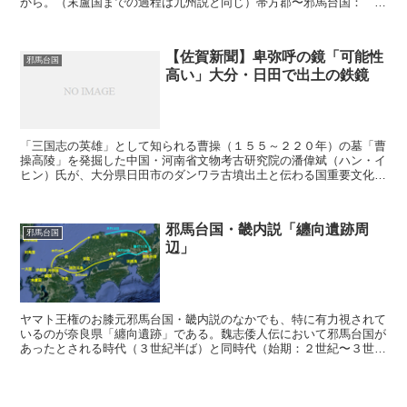
から。（末盧国までの過程は九州説と同じ）帯方郡〜邪馬台国： 帯
方郡から女王国に至る、1万2000余里である。帯方郡か...
【佐賀新聞】卑弥呼の鏡「可能性
邪馬台国
高い」大分・日田で出土の鉄鏡
「三国志の英雄」として知られる曹操（１５５～２２０年）の墓「曹
操高陵」を発掘した中国・河南省文物考古研究院の潘偉斌（ハン・イ
ヒン）氏が、大分県日田市のダンワラ古墳出土と伝わる国重要文化財
「金銀錯嵌珠龍文鉄鏡（きんぎんさくがんしゅりゅうもんて...
邪馬台国・畿内説「纏向遺跡周
邪馬台国
辺」
ヤマト王権のお膝元邪馬台国・畿内説のなかでも、特に有力視されて
いるのが奈良県「纏向遺跡」である。魏志倭人伝において邪馬台国が
あったとされる時代（３世紀半ば）と同時代（始期：２世紀〜３世紀
頃、最盛期：３世紀後半〜４世紀）の遺跡であり、さらに「...