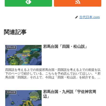
古代日本.com
関連記事
邪馬台国「四国・松山説」
邪馬台国
四国説を考える上での前提邪馬台国・四国説を考える上での前提を以
下のページで紹介している。こちらを予め読んでおいてほしい。＊邪
馬台国「四国説」その上で、今回は「四国・松山説」を紹介する。邪
馬台国は松山にあった邪馬台国に対抗する古代日本の国家と...
邪馬台国・九州説「宇佐神宮周
邪馬台国
辺」