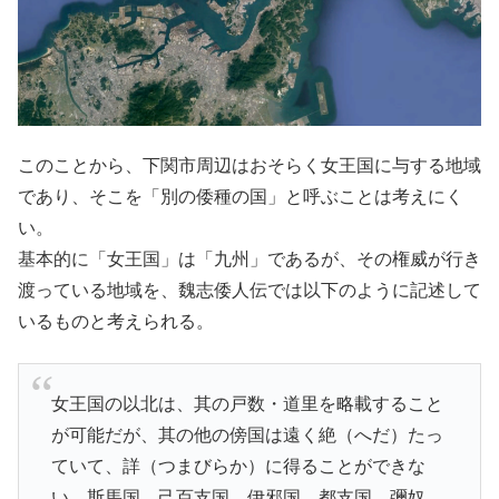
このことから、下関市周辺はおそらく女王国に与する地域
であり、そこを「別の倭種の国」と呼ぶことは考えにく
い。
基本的に「女王国」は「九州」であるが、その権威が行き
渡っている地域を、魏志倭人伝では以下のように記述して
いるものと考えられる。
女王国の以北は、其の戸数・道里を略載すること
が可能だが、其の他の傍国は遠く絶（へだ）たっ
ていて、詳（つまびらか）に得ることができな
い。斯馬国、己百支国、伊邪国、都支国、彌奴