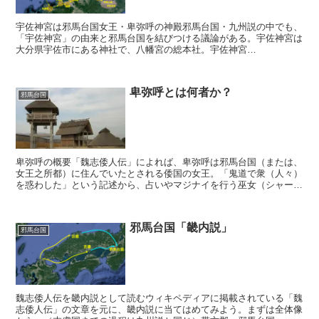
宇佐神宮は邪馬台国女王・卑弥呼の神殿邪馬台国・九州説の中でも、
「宇佐神宮」の由来と邪馬台国を結びつける議論がある。宇佐神宮は
大分県宇佐市にある神社で、八幡宮の総本社。宇佐神宮
（wikipedia）古来、日本における大切な神社として絶大な権威...
卑弥呼とは何者か？
邪馬台国
卑弥呼の概要「魏志倭人伝」によれば、卑弥呼は邪馬台国（または、
女王之所都）に住んでいたとされる倭国の女王。「鬼道で衆（人々）
を惑わした」という記述から、占いやマジナイを行う巫女（シャーマ
ン）であった可能性が高いとされる。卑弥呼の生没年出生年...
邪馬台国「畿内説」
邪馬台国
魏志倭人伝を畿内説として読むウィキペディアに掲載されている「魏
志倭人伝」の文章を元に、畿内説に当てはめてみよう。まずは全体像