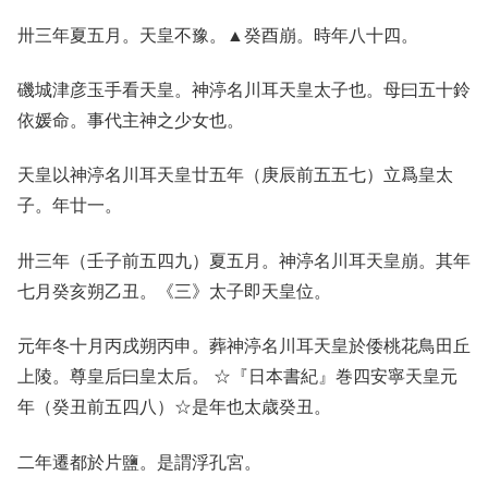
卅三年夏五月。天皇不豫。▲癸酉崩。時年八十四。
磯城津彦玉手看天皇。神渟名川耳天皇太子也。母曰五十鈴
依媛命。事代主神之少女也。
天皇以神渟名川耳天皇廿五年（庚辰前五五七）立爲皇太
子。年廿一。
卅三年（壬子前五四九）夏五月。神渟名川耳天皇崩。其年
七月癸亥朔乙丑。《三》太子即天皇位。
元年冬十月丙戌朔丙申。葬神渟名川耳天皇於倭桃花鳥田丘
上陵。尊皇后曰皇太后。 ☆『日本書紀』巻四安寧天皇元
年（癸丑前五四八）☆是年也太歳癸丑。
二年遷都於片鹽。是謂浮孔宮。