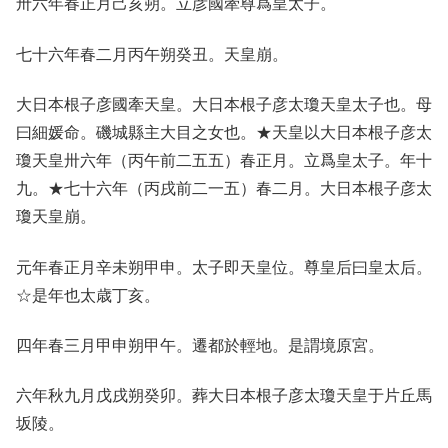
卅六年春正月己亥朔。立彦國牽尊爲皇太子。
七十六年春二月丙午朔癸丑。天皇崩。
大日本根子彦國牽天皇。大日本根子彦太瓊天皇太子也。母
曰細媛命。磯城縣主大目之女也。★天皇以大日本根子彦太
瓊天皇卅六年（丙午前二五五）春正月。立爲皇太子。年十
九。★七十六年（丙戌前二一五）春二月。大日本根子彦太
瓊天皇崩。
元年春正月辛未朔甲申。太子即天皇位。尊皇后曰皇太后。
☆是年也太歳丁亥。
四年春三月甲申朔甲午。遷都於輕地。是謂境原宮。
六年秋九月戊戌朔癸卯。葬大日本根子彦太瓊天皇于片丘馬
坂陵。