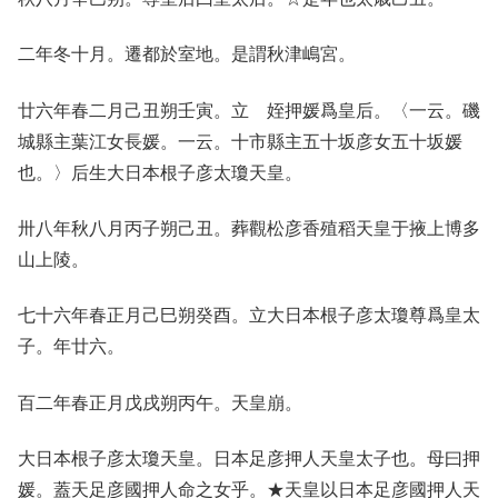
二年冬十月。遷都於室地。是謂秋津嶋宮。
廿六年春二月己丑朔壬寅。立 姪押媛爲皇后。〈一云。磯
城縣主葉江女長媛。一云。十市縣主五十坂彦女五十坂媛
也。〉后生大日本根子彦太瓊天皇。
卅八年秋八月丙子朔己丑。葬觀松彦香殖稻天皇于掖上博多
山上陵。
七十六年春正月己巳朔癸酉。立大日本根子彦太瓊尊爲皇太
子。年廿六。
百二年春正月戊戌朔丙午。天皇崩。
大日本根子彦太瓊天皇。日本足彦押人天皇太子也。母曰押
媛。蓋天足彦國押人命之女乎。★天皇以日本足彦國押人天