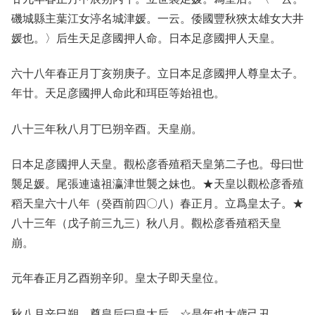
磯城縣主葉江女渟名城津媛。一云。倭國豐秋狹太雄女大井
媛也。〉后生天足彦國押人命。日本足彦國押人天皇。
六十八年春正月丁亥朔庚子。立日本足彦國押人尊皇太子。
年廿。天足彦國押人命此和珥臣等始祖也。
八十三年秋八月丁巳朔辛酉。天皇崩。
日本足彦國押人天皇。觀松彦香殖稻天皇第二子也。母曰世
襲足媛。尾張連遠祖瀛津世襲之妹也。★天皇以觀松彦香殖
稻天皇六十八年（癸酉前四〇八）春正月。立爲皇太子。★
八十三年（戊子前三九三）秋八月。觀松彦香殖稻天皇
崩。
元年春正月乙酉朔辛卯。皇太子即天皇位。
秋八月辛巳朔。尊皇后曰皇太后。☆是年也太歳己丑。