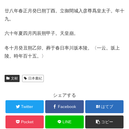
廿八年春正月癸巳朔丁酉。立御間城入彦尊爲皇太子。年十
九。
六十年夏四月丙辰朔甲子。天皇崩。
冬十月癸丑朔乙卯。葬于春日率川坂本陵。〈一云。坂上
陵。時年百十五。〉
文献
日本書紀
シェアする
Twitter
Facebook
はてブ
Pocket
LINE
コピー