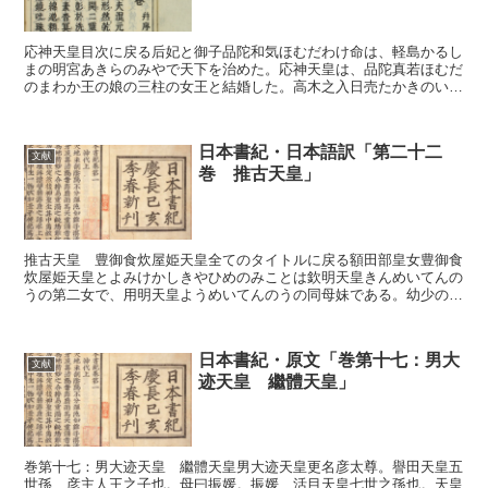
応神天皇目次に戻る后妃と御子品陀和気ほむだわけ命は、軽島かるし
まの明宮あきらのみやで天下を治めた。応神天皇は、品陀真若ほむだ
のまわか王の娘の三柱の女王と結婚した。高木之入日売たかきのいり
ひめ命、次に中日売なかつひめ命、次に弟日売おとひめ命で...
日本書紀・日本語訳「第二十二
文献
巻 推古天皇」
推古天皇 豊御食炊屋姫天皇全てのタイトルに戻る額田部皇女豊御食
炊屋姫天皇とよみけかしきやひめのみことは欽明天皇きんめいてんの
うの第二女で、用明天皇ようめいてんのうの同母妹である。幼少の時
は額田部皇女ぬかたベのひめみこと申しあげた。容色端正で...
日本書紀・原文「巻第十七：男大
文献
迹天皇 繼體天皇」
巻第十七：男大迹天皇 繼體天皇男大迹天皇更名彦太尊。譽田天皇五
世孫、彦主人王之子也。母曰振媛。振媛、活目天皇七世之孫也。天皇