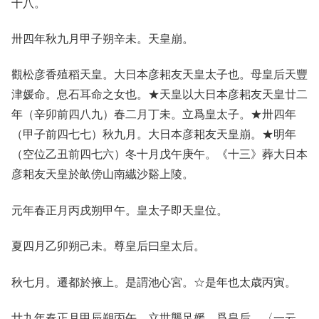
十八。
卅四年秋九月甲子朔辛未。天皇崩。
觀松彦香殖稻天皇。大日本彦耜友天皇太子也。母皇后天豐
津媛命。息石耳命之女也。★天皇以大日本彦耜友天皇廿二
年（辛卯前四八九）春二月丁未。立爲皇太子。★卅四年
（甲子前四七七）秋九月。大日本彦耜友天皇崩。★明年
（空位乙丑前四七六）冬十月戊午庚午。《十三》葬大日本
彦耜友天皇於畝傍山南纎沙谿上陵。
元年春正月丙戌朔甲午。皇太子即天皇位。
夏四月乙卯朔己未。尊皇后曰皇太后。
秋七月。遷都於掖上。是謂池心宮。☆是年也太歳丙寅。
廿九年春正月甲辰朔丙午。立世襲足媛。爲皇后。〈一云。