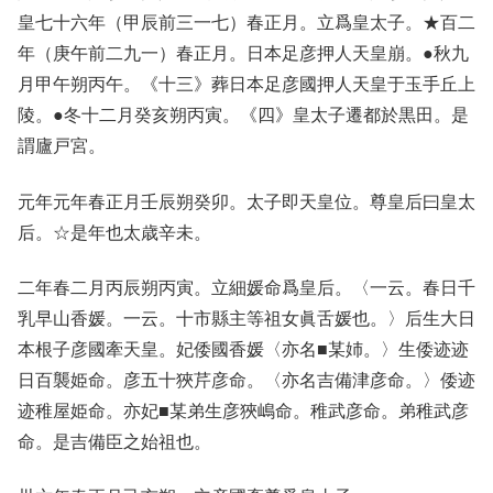
皇七十六年（甲辰前三一七）春正月。立爲皇太子。★百二
年（庚午前二九一）春正月。日本足彦押人天皇崩。●秋九
月甲午朔丙午。《十三》葬日本足彦國押人天皇于玉手丘上
陵。●冬十二月癸亥朔丙寅。《四》皇太子遷都於黒田。是
謂廬戸宮。
元年元年春正月壬辰朔癸卯。太子即天皇位。尊皇后曰皇太
后。☆是年也太歳辛未。
二年春二月丙辰朔丙寅。立細媛命爲皇后。〈一云。春日千
乳早山香媛。一云。十市縣主等祖女眞舌媛也。〉后生大日
本根子彦國牽天皇。妃倭國香媛〈亦名■某姉。〉生倭迹迹
日百襲姫命。彦五十狹芹彦命。〈亦名吉備津彦命。〉倭迹
迹稚屋姫命。亦妃■某弟生彦狹嶋命。稚武彦命。弟稚武彦
命。是吉備臣之始祖也。