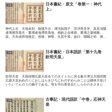
日本書紀・原文「巻第一：神代
文献
上」
神代上古、天地未剖、陰陽不分、渾沌如鶏子、溟涬而含牙。及其淸陽
者薄靡而爲天・重濁者淹滯而爲地、精妙之合搏易、重濁之凝竭難。
故、天先成而地後定。然後、神聖、生其中焉。故曰、開闢之初、洲壞
浮漂、譬猶游魚之浮水上也。于時、天地之中生一物、狀如葦牙...
日本書紀・日本語訳「第十九巻
文献
欽明天皇」
欽明天皇 天国排開広庭天皇全てのタイトルに戻る秦大津父天国排開
広庭天皇あめのくにおしはらきひろにわのすめらみことは継体天皇け
いたいてんのうの嫡子である。母を手白香皇后たしらかのきさきとい
う。父の天皇はたいへんこの皇子を可愛がって常にそばに置...
古事記・現代語訳「中巻」応神天
文献
皇