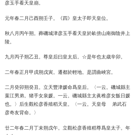
彦玉手看天皇崩。
元年春二月己酉朔壬子。《四》皇太子即天皇位。
秋八月丙午朔。葬磯城津彦玉手看天皇於畝傍山南御陰井上
陵。
九月丙子朔乙丑。尊皇后曰皇太后。☆是年也太歳辛卯。
二年春正月甲戌朔戊寅。遷都於輕地。是謂曲峽宮。
二月癸卯朔癸丑。立天豐津媛命爲皇后。〈一云。磯城縣主
葉江男弟。猪手女泉媛。一云。磯城縣主太眞稚彦女飯日媛
也。〉后生觀松彦香殖稻天皇。〈一云。天皇母 弟武石
彦奇友背命。〉
廿二年春二月丁未朔戊午。立觀松彦香殖稻尊爲皇太子。年