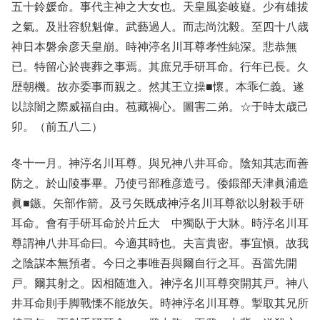
五十鈴媛命。事代主神之大女也。天皇風姿岐嶷。少有雄拔
之氣。及壯容貎魁偉。武藝過人。而志尚沈毅。至四十八歳
神日本磐余彦天皇崩。時神渟名川耳尊孝性純深。悲恭無
已。特留心於喪葬之事焉。其庶兄手研耳命。行年已長。久
歴朝機。故亦委事而親之。然其王立操■懷。本乖仁義。遂
以諒闇之際威福自由。苞藏禍心。圖害二弟。☆于時太歳己
卯。（前五八二）
冬十一月。神渟名川耳尊。與兄神八井耳命。陰知其志而善
防之。於山陵事畢。乃使弓部稚彦造弓。倭鍛部天津眞浦造
眞■鏃。矢部作箭。及弓矢既成神渟名川耳尊欲以射殺手研
耳命。會有手研耳命於片丘大 中獨臥于大牀。時渟名川耳
尊謂神八井耳命曰。今適其時也。夫言貴密。事宜愼。故我
之陰謀本無預者。今日之事唯吾與爾自行之耳。吾當先開
戸。爾其射之。因相随進入。神渟名川耳尊突開其戸。神八
井耳命則手脚戰慄不能放矢。時神渟名川耳尊。掣取其兄所