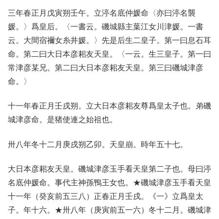
三年春正月戊寅朔壬午。立渟名底仲媛命〈亦曰渟名襲
媛。〉爲皇后。〈一書云。磯城縣主葉江女川津媛。一書
云。大間宿禰女糸井媛。〉先是后生二皇子。第一曰息石耳
命。第二曰大日本彦耜友天皇。〈一云。生三皇子。第一曰
常津彦某兄。第二曰大日本彦耜友天皇。第三曰磯城津彦
命。〉
十一年春正月壬戌朔。立大日本彦耜友尊爲皇太子也。弟磯
城津彦命。是猪使連之始祖也。
卅八年冬十二月庚戌朔乙卯。天皇崩。時年五十七。
大日本彦耜友天皇。磯城津彦玉手看天皇第二子也。母曰渟
名底仲媛命。事代主神孫鴨王女也。★磯城津彦玉手看天皇
十一年（癸亥前五三八）正春正月壬戌。《一》立爲皇太
子。年十六。★卅八年（庚寅前五一六）冬十二月。磯城津