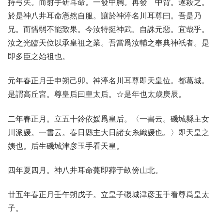
持弓矢。而射手研耳命。一發中胸。再發 中背。遂殺之。
於是神八井耳命懣然自服。讓於神渟名川耳尊曰。吾是乃
兄。而懦弱不能致果。今汝特挺神武。自誅元惡。宜哉乎。
汝之光臨天位以承皇祖之業。吾當爲汝輔之奉典神祇者。是
即多臣之始祖也。
元年春正月壬申朔己卯。神渟名川耳尊即天皇位。都葛城。
是謂高丘宮。尊皇后曰皇太后。☆是年也太歳庚辰。
二年春正月。立五十鈴依媛爲皇后。〈一書云。磯城縣主女
川派媛。一書云。春日縣主大日諸女糸織媛也。〉即天皇之
姨也。后生磯城津彦玉手看天皇。
四年夏四月。神八井耳命薨即葬于畝傍山北。
廿五年春正月壬午朔戊子。立皇子磯城津彦玉手看尊爲皇太
子。