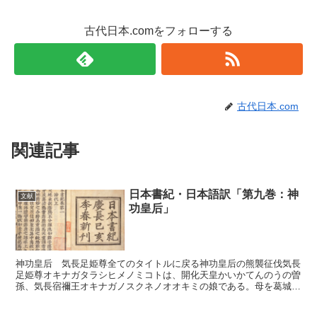
古代日本.comをフォローする
古代日本.com
関連記事
日本書紀・日本語訳「第九巻：神
文献
功皇后」
神功皇后 気長足姫尊全てのタイトルに戻る神功皇后の熊襲征伐気長
足姫尊オキナガタラシヒメノミコトは、開化天皇かいかてんのうの曽
孫、気長宿禰王オキナガノスクネノオオキミの娘である。母を葛城高
顙媛カズラキタカヌカヒメという。仲哀天皇ちゅうあいてん...