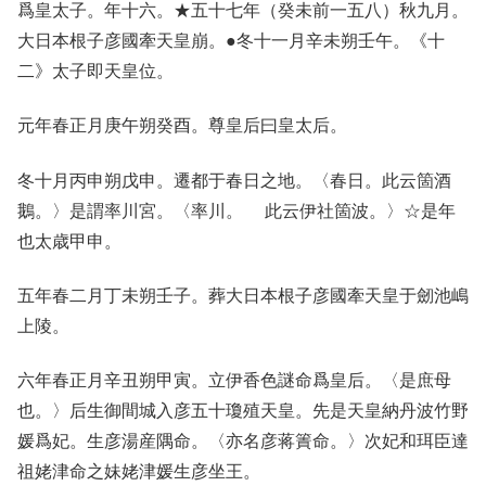
爲皇太子。年十六。★五十七年（癸未前一五八）秋九月。
大日本根子彦國牽天皇崩。●冬十一月辛未朔壬午。《十
二》太子即天皇位。
元年春正月庚午朔癸酉。尊皇后曰皇太后。
冬十月丙申朔戊申。遷都于春日之地。〈春日。此云箇酒
鵝。〉是謂率川宮。〈率川。 此云伊社箇波。〉☆是年
也太歳甲申。
五年春二月丁未朔壬子。葬大日本根子彦國牽天皇于劒池嶋
上陵。
六年春正月辛丑朔甲寅。立伊香色謎命爲皇后。〈是庶母
也。〉后生御間城入彦五十瓊殖天皇。先是天皇納丹波竹野
媛爲妃。生彦湯産隅命。〈亦名彦蒋簀命。〉次妃和珥臣達
祖姥津命之妹姥津媛生彦坐王。