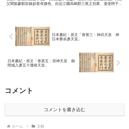
父聞振媛顏容姝妙甚有媺色、自近江國高嶋郡三尾之別業、遣使聘于三
國坂中井、中、此云那。納以爲妃。遂産天皇。天皇幼年、父...
日本書紀・原文「巻第三：神武天皇 神
日本磐余彥天皇」
日本書紀・原文「巻第五：崇神天皇 御
間城入彥五十瓊殖天皇」
コメント
コメントを書き込む
ホーム
文献