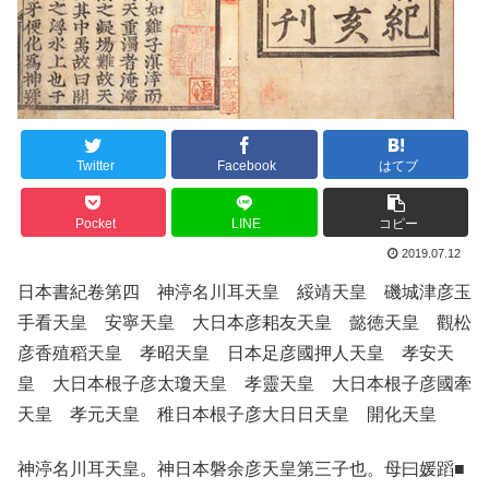
Twitter
Facebook
はてブ
Pocket
LINE
コピー
2019.07.12
日本書紀卷第四 神渟名川耳天皇 綏靖天皇 磯城津彦玉
手看天皇 安寧天皇 大日本彦耜友天皇 懿徳天皇 觀松
彦香殖稻天皇 孝昭天皇 日本足彦國押人天皇 孝安天
皇 大日本根子彦太瓊天皇 孝靈天皇 大日本根子彦國牽
天皇 孝元天皇 稚日本根子彦大日日天皇 開化天皇
神渟名川耳天皇。神日本磐余彦天皇第三子也。母曰媛蹈■