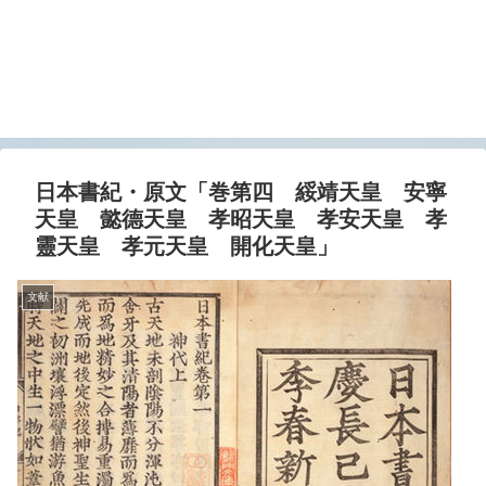
日本書紀・原文「巻第四 綏靖天皇 安寧
天皇 懿德天皇 孝昭天皇 孝安天皇 孝
靈天皇 孝元天皇 開化天皇」
文献