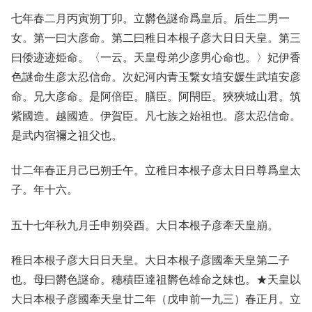
七年春二月丙寅朔丁卯。立欝色謎命爲皇后。后生二男一
女。第一曰大彦命。第二曰稚日本根子彦大日日天皇。第三
曰倭迹迹姫命。〈一云。天皇母弟少彦男心命也。〉妃伊香
色謎命生彦太忍信命。次妃河内青玉繋女埴安媛生武埴安彦
命。兄大彦命。是阿倍臣。膳臣。阿閇臣。狹狹城山君。筑
紫國造。越國造。伊賀臣。凡七族之始祖也。彦太忍信命。
是武内宿禰之祖父也。
廿二年春正月己巳朔壬午。立稚日本根子彦太日日尊爲皇太
子。年十六。
五十七年秋九月壬申朔癸酉。大日本根子彦牽天皇崩。
稚日本根子彦大日日天皇。大日本根子彦國牽天皇第二子
也。母曰欝色謎命。穗積臣達祖欝色雄命之妹也。★天皇以
大日本根子彦國牽天皇廿二年（戊申前一九三）春正月。立