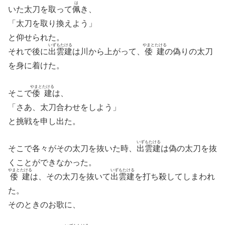
は
いた太刀を取って
佩
き、
「太刀を取り換えよう」
と仰せられた。
いずもたける
やまとたける
それで後に
出雲建
は川から上がって、
倭建
の偽りの太刀
を身に着けた。
やまとたける
そこで
倭建
は、
「さあ、太刀合わせをしよう」
と挑戦を申し出た。
いずもたける
そこで各々がその太刀を抜いた時、
出雲建
は偽の太刀を抜
くことができなかった。
やまとたける
いずもたける
倭建
は、その太刀を抜いて
出雲建
を打ち殺してしまわれ
た。
そのときのお歌に、