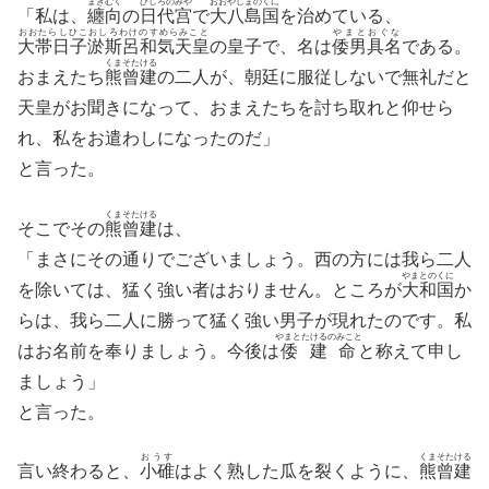
まきむく
ひしろのみや
おおやしまのくに
「私は、
纏向
の
日代宫
で
大八島国
を治めている、
おおたらしひこおしろわけのすめらみこと
やまとおぐな
大帯日子淤斯呂和気天皇
の皇子で、名は
倭男具名
である。
くまそたける
おまえたち
熊曾建
の二人が、朝廷に服従しないで無礼だと
天皇がお聞きになって、おまえたちを討ち取れと仰せら
れ、私をお遣わしになったのだ」
と言った。
くまそたける
そこでその
熊曾建
は、
「まさにその通りでございましょう。西の方には我ら二人
やまとのくに
を除いては、猛く強い者はおりません。ところが
大和国
か
らは、我ら二人に勝って猛く強い男子が現れたのです。私
やまとたけるのみこと
はお名前を奉りましょう。今後は
倭建命
と称えて申し
ましょう」
と言った。
おうす
くまそたける
言い終わると、
小碓
はよく熟した瓜を裂くように、
熊曾建