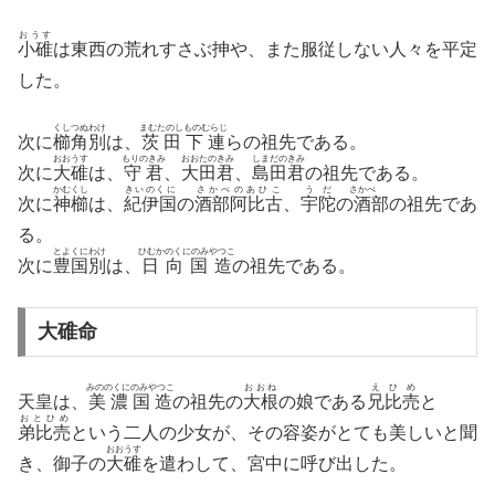
おうす
小碓
は東西の荒れすさぶ抻や、また服従しない人々を平定
した。
くしつぬわけ
まむたのしものむらじ
次に
櫛角別
は、
茨田下連
らの祖先である。
おおうす
もりのきみ
おおたのきみ
しまだのきみ
次に
大碓
は、
守君
、
大田君
、
島田君
の祖先である。
かむくし
きいのくに
さかべのあひこ
うだ
さかべ
次に
神櫛
は、
紀伊国
の
酒部阿比古
、
宇陀
の
酒
部の祖先であ
る。
とよくにわけ
ひむかのくにのみやつこ
次に
豊国別
は、
日向国造
の祖先である。
大碓命
みののくにのみやつこ
おおね
えひめ
天皇は、
美濃国造
の祖先の
大根
の娘である
兄比売
と
おとひめ
弟比売
という二人の少女が、その容姿がとても美しいと聞
おおうす
き、御子の
大碓
を遣わして、宮中に呼び出した。