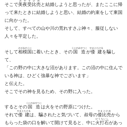
みやずひめ
そこで
美夜受比売
と結婚しようと思ったが、またここに帰
って来たときに結婚しようと思い、結婚の約束をして東国
に向かった。
そして、すべての山や川の荒れすさぶ神々、服従しない
人々を平定した。
さがみのくに
くにのみやつこ
やまとたける
そして
相模国
に着いたとき、その
国造
が
倭建
を騙し
て、
「この野の中に大きな沼があります。この沼の中に住んで
いる神は、ひどく強暴な神でございます」
と伝えた。
そこでその神を見るため、その野に入った。
くにのみやつこ
するとその
国造
は火をその野原につけた。
やまとたける
やまとひめ
それで
倭建
は、騙されたと気づいて、叔母の
倭比売
から
ひうちいし
もらった袋の口を解いて開けて見ると、中に
火打石
があっ