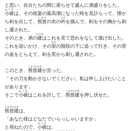
と思い、自分たちの間に座らせて盛んに酒盛りをした。
おうす
小碓
は、その祝宴の最高潮になった時を見計らって、懐か
くまそ
くび
ら剣を出して、
熊曾
の衣の
衿
を掴んで、剣をその胸から刺
し通された。
たける
そのとき、弟の
建
はこれを見て恐れをなして逃げ出した。
むろ
これを追いかけ、その
室
の階段の下に追って行き、その背
の皮をとらえて、剣を尻から刺し通された。
くまそたける
このとき、
熊曾建
が言った、
「その刀を動かさないでください。私は申し上げたいこと
があります」
おうす
くまそたける
そこで
小碓
はこれを許して、
熊曾建
を押し伏せた。
くまそたける
熊曾建
は、
「あなた様はどなたでいらっしゃいますか」
おうす
と尋ねたので、
小碓
は、