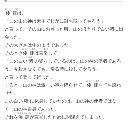
やまとたける
倭建
は、
「この山の神は素手でじかに討ち取ってやろう」
と言って、その山にお登った時、山のほとりで白い猪に出
会った。
その大きさは牛のようであった。
やまとたける
ことあげ
そのとき
倭建
は
言挙
して、
いのしし
「この白い
猪
の姿をしているのは、山の神の使者であろ
う。今殺さなくても、帰る時に殺してやろう」
と言って登って行った。
ひょう
やまとたける
すると、山の神は激しい
雹
を降らせて、
倭建
を打ち惑わ
せた。
いのしし
この白い
猪
に化身していたのは、山の神の使者ではな
く、山の神自身であった。
やまとたける
ことあげ
それを
倭建
が
言挙
したために間違えてしまった。