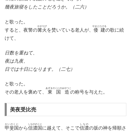
幾夜旅寝をしたことだろうか。（二六）
と歌った。
かがりび
やまとたける
すると、夜警の
篝火
を焚いている老人が、
倭建
の歌に続
けて、
日数を重ねて、
夜は九夜、
日では十日になります。（二七）
と歌った。
あずまのくにのみやつこ
その老人を褒めて、
東国造
の称号を与えた。
美夜受比売
かいのくに
しなののくに
しなの
甲斐国
から
信濃国
に越えて、そこで
信濃
の坂の神を帰順さ