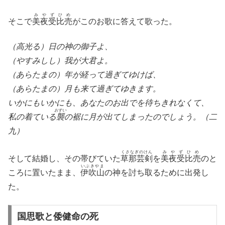
みやずひめ
そこで
美夜受比売
がこのお歌に答えて歌った。
（高光る）日の神の御子よ、
（やすみしし）我が大君よ。
（あらたまの）年が経って過ぎてゆけば、
（あらたまの）月も来て過ぎてゆきます。
いかにもいかにも、あなたのお出でを待ちきれなくて、
おすい
私の着ている
襲
の裾に月が出てしまったのでしょう。（二
九）
くさなぎのけん
みやずひめ
そして結婚し、その帯びていた
草那芸剣
を
美夜受比売
のと
いぶきやま
ころに置いたまま、
伊吹山
の神を討ち取るために出発し
た。
国思歌と倭健命の死