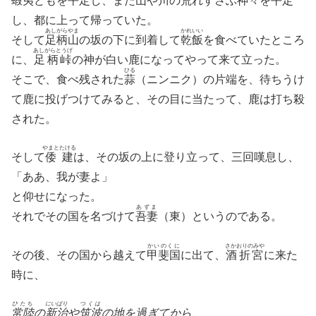
蝦夷どもを平定し、また山や川の荒れすさぶ神々を平定
し、都に上って帰っていた。
あしがらやま
かれいい
そして
足柄山
の坂の下に到着して
乾飯
を食べていたところ
あしがらとうげ
に、
足柄峠
の神が白い鹿になってやって来て立った。
ひる
そこで、食べ残された
蒜
（ニンニク）の片端を、待ちうけ
て鹿に投げつけてみると、その目に当たって、鹿は打ち殺
された。
やまとたける
そして
倭建
は、その坂の上に登り立って、三回嘆息し、
「ああ、我が妻よ」
と仰せになった。
あずま
それでその国を名づけて
吾妻
（東）というのである。
かいのくに
さかおりのみや
その後、その国から越えて
甲斐国
に出て、
酒折宮
に来た
時に、
ひたち
にいばり
つくは
常陸
の
新治
や
筑波
の地を過ぎてから、