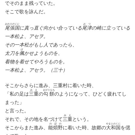
でそのまま残っていた。
そこで歌を詠んだ。
おわりのくに
おつ
尾張国
に真っ直ぐ向かい合っている
尾津
の崎に立っている
一本松よ、アセヲ。
その一本松がもし人であったら、
は
太刀を
佩
かせようものを、
着物を着せてやろうものを。
一本松よ、アセラ。（三十）
そこからさらに進み、三重村に着いた時、
みえ
まがりもち
「私の足は
三重
の
勾餅
のようになって、ひどく疲れてし
まった」
と言った。
みえ
それで、その地を名づけて
三重
という。
のぼの
やまとのくに
そこからまた進み、
能煩野
に着いた時、故郷の
大和国
を偲