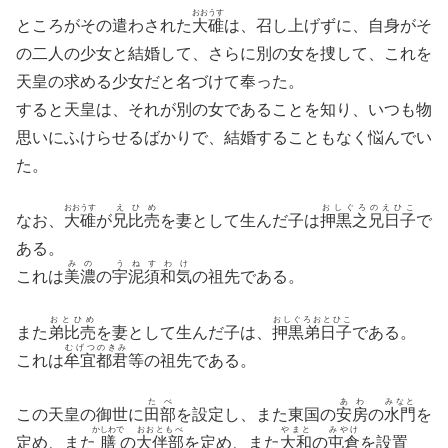
おおうす
ところがその遣わされた
大碓
は、召し上げずに、自身がそ
の二人の少女と結婚して、さらに別の女を捜して、これを
天皇の求める少女だと名づけて奉った。
すると天皇は、それが別の女であることを知り、いつも物
思いにふけらせるばかりで、結婚することもなく悩んでい
た。
おおうす
えひめ
おしぐろのえひこ
なお、
大碓
が
兄比売
を妻として生んだ子は
押黒之兄日子
で
ある。
みの
うねすわけ
これは
美濃
の
宇泥須和気
の祖先である。
おとひめ
おしぐろおとひこ
また
弟比売
を妻として生んだ子は、
押黒弟日子
である。
むげつのきみ
これは
牟宜都君
等の祖先である。
たべ
あわ
みなと
この天皇の御世に
田部
を設定し、また東国の
安房
の
水門
を
かしわで
おおともべ
やまと
みやけ
定め、また
膳
の
大伴部
を定め、また
大和
の
屯倉
を設置