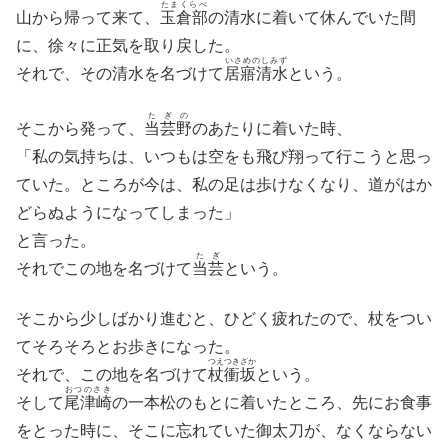
たまくらべ
山から帰って来て、
玉倉部
の清水に着いて休んでいた間
に、徐々に正気を取り戻した。
いさめのしみず
それで、その清水を名づけて
居寤清水
という。
たぎの
そこから発って、
当芸野
のあたりに着いた時、
「私の気持ちは、いつもは空をも飛び翔って行こうと思っ
ていた。ところが今は、私の足は歩けなくなり、道がはか
どらぬようになってしまった」
と言った。
たぎ
それでこの地を名づけて
当芸
という。
そこから少しばかり進むと、ひどく疲れたので、杖をつい
てそろそろとお歩きになった。
つえつきざか
それで、この地を名づけて
杖衝坂
という。
おつのさき
そして
尾津崎
の一本松のもとに着いたところ、先にお食事
をとった時に、そこに忘れていた御太刀が、なくならない