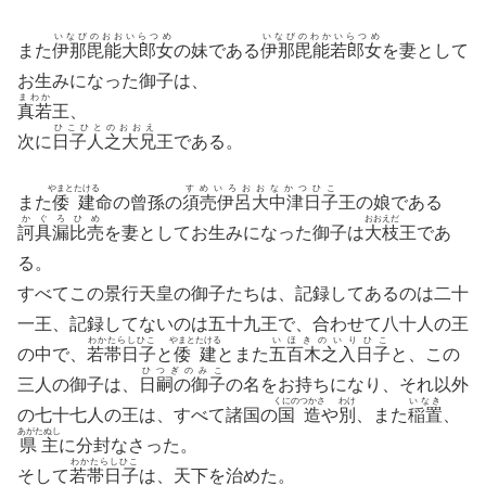
いなびのおおいらつめ
いなびのわかいらつめ
また
伊那毘能大郎女
の妹である
伊那毘能若郎女
を妻として
お生みになった御子は、
まわか
真若
王、
ひこひとのおおえ
次に
日子人之大兄
王である。
やまとたける
すめいろおおなかつひこ
また
倭建
命の曾孫の
須売伊呂大中津日子
王の娘である
かぐろひめ
おおえだ
訶具漏比売
を妻としてお生みになった御子は
大枝
王であ
る。
すべてこの景行天皇の御子たちは、記録してあるのは二十
一王、記録してないのは五十九王で、合わせて八十人の王
わかたらしひこ
やまとたける
いほきのいりひこ
の中で、
若帯日子
と
倭建
とまた
五百木之入日子
と、この
ひつぎのみこ
三人の御子は、
日嗣の御子
の名をお持ちになり、それ以外
くにのつかさ
わけ
いなき
の七十七人の王は、すべて諸国の
国造
や
別
、また
稲置
、
あがたぬし
県主
に分封なさった。
わかたらしひこ
そして
若帯日子
は、天下を治めた。