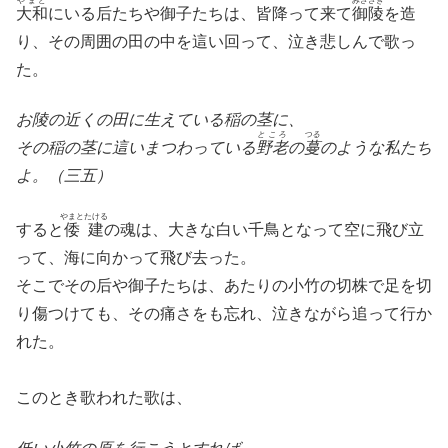
やまと
みささぎ
大和
にいる后たちや御子たちは、皆降って来て
御陵
を造
り、その周囲の田の中を這い回って、泣き悲しんで歌っ
た。
お陵の近くの田に生えている稲の茎に、
ところ
つる
その稲の茎に這いまつわっている
野老
の
蔓
のような私たち
よ。（三五）
やまとたける
すると
倭建
の魂は、大きな白い千鳥となって空に飛び立
って、海に向かって飛び去った。
そこでその后や御子たちは、あたりの小竹の切株で足を切
り傷つけても、その痛さをも忘れ、泣きながら追って行か
れた。
このとき歌われた歌は、