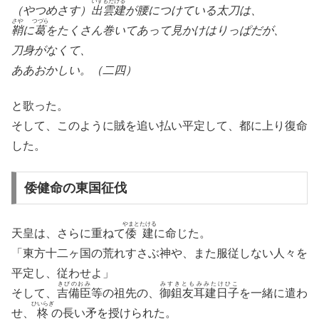
いずもたける
（やつめさす）
出雲建
が腰につけている太刀は、
さや
つづら
鞘
に
葛
をたくさん巻いてあって見かけはりっぱだが、
刀身がなくて、
ああおかしい。（二四）
と歌った。
そして、このように賊を追い払い平定して、都に上り復命
した。
倭健命の東国征伐
やまとたける
天皇は、さらに重ねて
倭建
に命じた。
「東方十二ヶ国の荒れすさぶ神や、また服従しない人々を
平定し、従わせよ」
きびのおみ
みすきともみみたけひこ
そして、
吉備臣
等の祖先の、
御鉏友耳建日子
を一緒に遣わ
ひいらぎ
せ、
柊
の長い矛を授けられた。