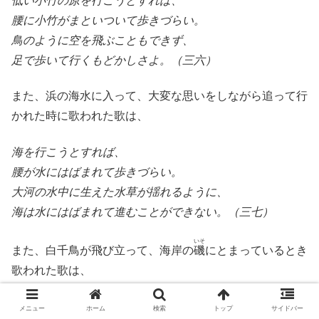
低い小竹の原を行こうとすれば、
腰に小竹がまといついて歩きづらい。
鳥のように空を飛ぶこともできず、
足で歩いて行くもどかしさよ。（三六）
また、浜の海水に入って、大変な思いをしながら追って行
かれた時に歌われた歌は、
海を行こうとすれば、
腰が水にはばまれて歩きづらい。
大河の水中に生えた水草が揺れるように、
海は水にはばまれて進むことができない。（三七）
いそ
また、白千鳥が飛び立って、海岸の
磯
にとまっているとき
歌われた歌は、
浜の千鳥は、
メニュー
ホーム
検索
トップ
サイドバー