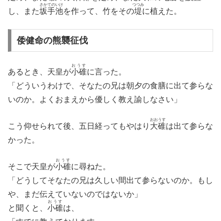
さかてのいけ
つつみ
し、また
坂手池
を作って、竹をその
堤
に植えた。
倭健命の熊襲征伐
おうす
あるとき、天皇が
小碓
に言った。
「どういうわけで、そなたの兄は朝夕の食膳に出て参らな
いのか。よくおまえから優しく教え諭しなさい」
おおうす
こう仰せられて後、五日経ってもやはり
大碓
は出て参らな
かった。
おうす
そこで天皇が
小碓
に尋ねた。
「どうしてそなたの兄は久しい間出て参らないのか。もし
や、まだ伝えていないのではないか」
おうす
と聞くと、
小碓
は、