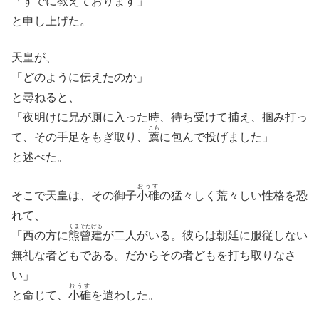
「すでに教えております」
と申し上げた。
天皇が、
「どのように伝えたのか」
と尋ねると、
「夜明けに兄が厠に入った時、待ち受けて捕え、掴み打っ
こも
て、その手足をもぎ取り、
薦
に包んで投げました」
と述べた。
おうす
そこで天皇は、その御子
小碓
の猛々しく荒々しい性格を恐
れて、
くまそたける
「西の方に
熊曾建
が二人がいる。彼らは朝廷に服従しない
無礼な者どもである。だからその者どもを打ち取りなさ
い」
おうす
と命じて、
小碓
を遣わした。