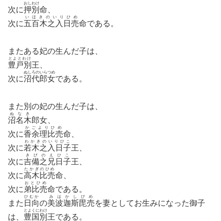
おしわけ
次に
押別
命、
いほきのいりひめ
次に
五百木之入日売
命である。
またある妃の生んだ子は、
とよとわけ
豊戸別
王、
ぬしろのいらつめ
次に
沼代郎女
である。
また別の妃の生んだ子は、
ぬなき
沼名木
郎女、
かごよりひめ
次に
香余理比売
命、
わかきのいりひこ
次に
若木之入日子
王、
きびのえひこ
次に
吉備之兄日子
王、
たかぎのひめ
次に
高木比売
命、
おとひめ
次に
弟比売
命である。
ひむか
みはかしびめ
また
日向
の
美波迦斯毘売
を妻としてお生みになった御子
とよくにわけ
は、
豊国別
王である。