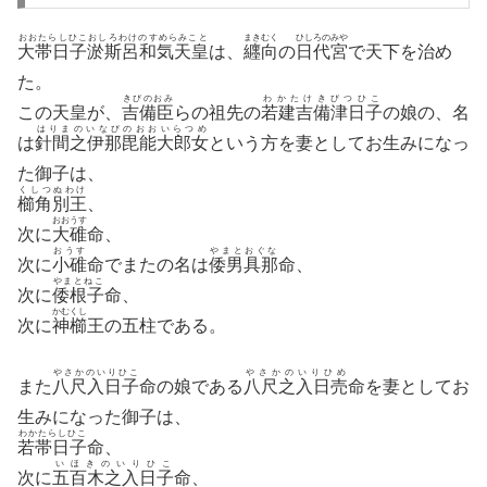
おおたらしひこおしろわけのすめらみこと
まきむく
ひしろのみや
大帯日子淤斯呂和気天皇
は、
纒向
の
日代宮
で天下を治め
た。
きびのおみ
わかたけきびつひこ
この天皇が、
吉備臣
らの祖先の
若建吉備津日子
の娘の、名
はりまのいなびのおおいらつめ
は
針間之伊那毘能大郎女
という方を妻としてお生みになっ
た御子は、
くしつぬわけ
櫛角別王
、
おおうす
次に
大碓
命、
おうす
やまとおぐな
次に
小碓
命でまたの名は
倭男具那
命、
やまとねこ
次に
倭根子
命、
かむくし
次に
神櫛
王の五柱である。
やさかのいりひこ
やさかのいりひめ
また
八尺入日子
命の娘である
八尺之入日売
命を妻としてお
生みになった御子は、
わかたらしひこ
若帯日子
命、
いほきのいりひこ
次に
五百木之入日子
命、