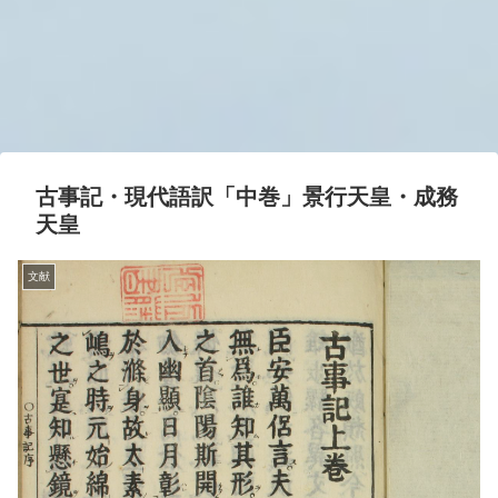
古事記・現代語訳「中巻」景行天皇・成務
天皇
文献