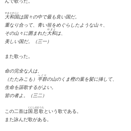
んで歌った。
やまとのくに
大和国
は国々の中で最も良い国だ。
重なり合って、青い垣をめぐらしたような山々、
やまと
その山々に囲まれた
大和
は、
美しい国だ。（三一）
また歌った。
命の完全な人は、
へぐり
（たたみこも）
平群
の山のくま樫の葉を髪に挿して、
生命を謳歌するがよい。
皆の者よ。（三二）
くにしのひうた
この二首は
国思歌
という歌である。
また詠んだ歌がある。