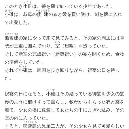
おうす
このとき
小碓
は、髪を額で結っている少年であった。
おうす
やまとたける
小碓
は、叔母の
倭建
の衣と裳を貰い受け、剣を懐に入れ
て出発した。
くまそたける
熊曾建
の家にやって来て見てみると、その家の周辺には軍
むろ
勢が三重に囲んでおり、
室
（屋敷）を造っていた。
にいむろ
そして
新室
の完成祝い（新築祝い）の宴を開くため、食物
の準備をしていた。
おうす
それで
小碓
は、周囲を歩き回りながら、祝宴の日を待っ
た。
おうす
祝宴の日になると、
小碓
はその結っている御髪を少女の髪
形のように櫛けずって垂らし、叔母からもらった衣と裳を
着て、少女の姿に変装して女たちの中にまぎれ込み、その
室の内に入っていた。
くまそたける
すると、
熊曾建
の兄弟二人が、その少女を見て可愛らしい