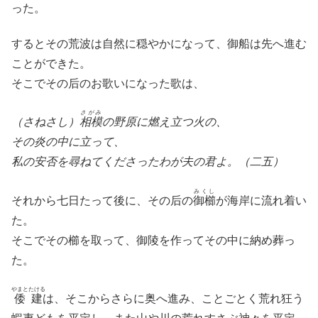
った。
するとその荒波は自然に穏やかになって、御船は先へ進む
ことができた。
そこでその后のお歌いになった歌は、
さがみ
（さねさし）
相模
の野原に燃え立つ火の、
その炎の中に立って、
私の安否を尋ねてくださったわが夫の君よ。（二五）
みくし
それから七日たって後に、その后の
御櫛
が海岸に流れ着い
た。
そこでその櫛を取って、御陵を作ってその中に納め葬っ
た。
やまとたける
倭建
は、そこからさらに奥へ進み、ことごとく荒れ狂う