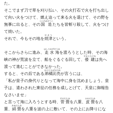
た。
そこでまず刀で草を刈り払い、その火打石で火を打ち出し
て向い火をつけて、燃え迫って来る火を退けて、その野を
くにのみやつこ
無事に出ると、その
国造
たちを皆斬り殺して、火をつけ
て焼いた。
やきつ
それで、今もその地を
焼津
という。
はしりみずのうみ
そこからさらに進み、
走水海
を渡ろうとした時、その海
やまとたける
峡の神が荒波を立て、船をぐるぐる回して、
倭建
は先へ
渡って進むことができなかった。
おとたちばなひめ
すると、その后である
弟橘比売
が言うには、
「私が皇子の身代りとなって海中に身を沈めましょう。皇
子は、遣わされた東征の任務を成しとげて、天皇に御報告
なさいませ」
すがだたみ
かわだたみ
と言って海に入ろうとする時、
菅畳
を八重、
皮畳
を八
きぬだたみ
重、
絹畳
を八重を波の上に敷いて、その上にお降りにな