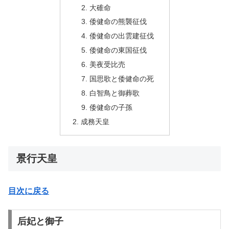
大碓命
倭健命の熊襲征伐
倭健命の出雲建征伐
倭健命の東国征伐
美夜受比売
国思歌と倭健命の死
白智鳥と御葬歌
倭健命の子孫
成務天皇
景行天皇
目次に戻る
后妃と御子