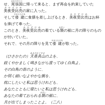
おわりのくに
せ、
尾張国
に帰って来ると、まず再会を約束していた
みやずひめ
美夜受比売
の家に入った。
やまとたける
みやずひめ
そして
倭建
に食膳を差し上げるとき、
美夜受比売
はお杯
を捧げて奉った。
みやずひめ
おすい
このとき、
美夜受比売
の着ている
襲
の裾に月の障りのもの
が付いていた。
やまとたける
それで、その月の障りを見て
倭建
が歌った。
あまのかぐやま
（ひさかたの）
天香具山
の上を、
鋭くやかましく鳴きながら渡ってゆく白鳥よ。
その白鳥の首のように、
か弱く細いなよやかな腕を、
枕にしたいと私は思うけれども、
あなたとともに寝たいと私は思うけれども、
おすい
あなたの着ておられる
襲
の裾に、
月が出てしまったことよ。（二八）