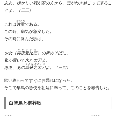
ああ、懐かしい我が家の方から、雲がわき起こって来るこ
とよ。（三三）
かたうた
これは
片歌
である。
この時、病気が急変した。
その時に詠んだ歌は、
みやずひめ
少女（
美夜受比売
）の床のそばに、
私が置いて来た太刀よ、
くさなぎのたち
ああ、あの
草薙之太刀
よ。（三四）
歌い終わってすぐにお隠れになった。
そこで早馬の急使を朝廷に奉って、このことを報告した。
白智鳥と御葬歌