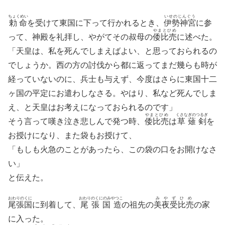
ちょくめい
いせのじんぐう
勅命
を受けて東国に下って行かれるとき、
伊勢神宮
に参
やまとひめ
って、神殿を礼拝し、やがてその叔母の
倭比売
に述べた。
「天皇は、私を死んでしまえばよい、と思っておられるの
でしょうか。西の方の討伐から都に返ってまだ幾らも時が
経っていないのに、兵士も与えず、今度はさらに東国十二
ヶ国の平定にお遣わしなさる。やはり、私など死んでしま
え、と天皇はお考えになっておられるのです」
やまとひめ
くさなぎのつるぎ
そう言って嘆き泣き悲しんで発つ時、
倭比売
は
草薙剣
を
お授けになり、また袋もお授けて、
「もしも火急のことがあったら、この袋の口をお開けなさ
い」
と伝えた。
おわりのくに
おわりのくにのみやつこ
みやずひめ
尾張国
に到着して、
尾張国造
の祖先の
美夜受比売
の家
に入った。