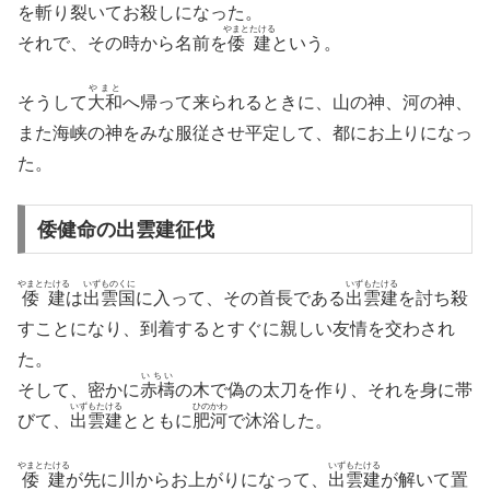
を斬り裂いてお殺しになった。
やまとたける
それで、その時から名前を
倭建
という。
やまと
そうして
大和
へ帰って来られるときに、山の神、河の神、
また海峡の神をみな服従させ平定して、都にお上りになっ
た。
倭健命の出雲建征伐
やまとたける
いずものくに
いずもたける
倭建
は
出雲国
に入って、その首長である
出雲建
を討ち殺
すことになり、到着するとすぐに親しい友情を交わされ
た。
いちい
そして、密かに
赤檮
の木で偽の太刀を作り、それを身に帯
いずもたける
ひのかわ
びて、
出雲建
とともに
肥河
で沐浴した。
やまとたける
いずもたける
倭建
が先に川からお上がりになって、
出雲建
が解いて置