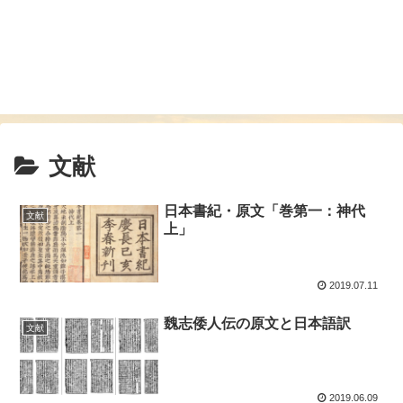
文献
日本書紀・原文「巻第一：神代
文献
上」
2019.07.11
魏志倭人伝の原文と日本語訳
文献
2019.06.09