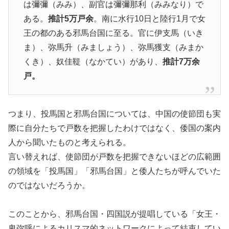
は彌彌（みみ）、副官は彌彌那利（みみなり）で
ある。
推計5万戸余
。南に水行10日と陸行1月で女
王の都のある邪馬台国に至る。官に伊支馬（いき
ま）、弥馬升（みましょう）、弥馬獲支（みまか
くき）、奴佳鞮（なかてい）があり、
推計7万余
戸。
つまり、投馬国と邪馬台国については、中国の使節団も実
際に自分たちで戸数を把握したわけではなく、倭国の案内
人から聞いたものと考えられる。
言い替えれば、使節団が戸数を把握できないほどの広範囲
の領域を「投馬国」「邪馬台国」と倭人たちが呼んでいた
のではないだろうか。
このことから、邪馬台国・四国説が提唱している「女王・
卑弥呼によるカリスマ的ネットワークによって結束してい