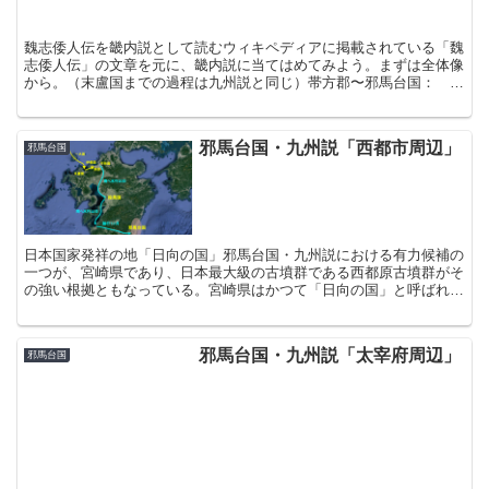
魏志倭人伝を畿内説として読むウィキペディアに掲載されている「魏
志倭人伝」の文章を元に、畿内説に当てはめてみよう。まずは全体像
から。（末盧国までの過程は九州説と同じ）帯方郡〜邪馬台国： 帯
方郡から女王国に至る、1万2000余里である。帯方郡か...
邪馬台国・九州説「西都市周辺」
邪馬台国
日本国家発祥の地「日向の国」邪馬台国・九州説における有力候補の
一つが、宮崎県であり、日本最大級の古墳群である西都原古墳群がそ
の強い根拠ともなっている。宮崎県はかつて「日向の国」と呼ばれ、
日本における重要な歴史書「古事記」「日本書紀」で日本国...
邪馬台国・九州説「太宰府周辺」
邪馬台国
邪馬台国と女王国の解釈九州北部全域が「邪馬台国」邪馬台国の「女
王国」を、「奴国」と「不弥国」に隣接する太宰府・大野城市あたり