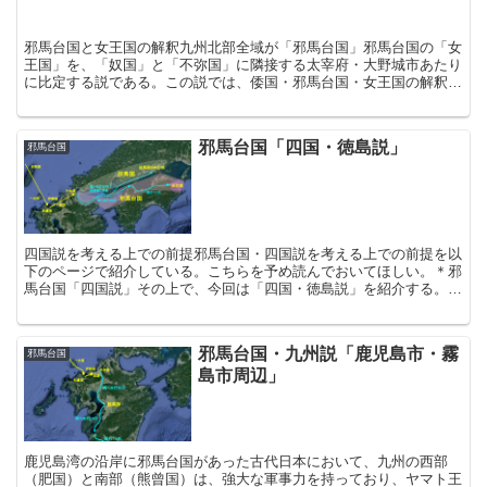
に比定する説である。この説では、倭国・邪馬台国・女王国の解釈が
大事である。魏志倭人伝では、伊都国から先の記述がこのよ...
邪馬台国「四国・徳島説」
邪馬台国
四国説を考える上での前提邪馬台国・四国説を考える上での前提を以
下のページで紹介している。こちらを予め読んでおいてほしい。＊邪
馬台国「四国説」その上で、今回は「四国・徳島説」を紹介する。邪
馬台国は徳島にあった邪馬台国が徳島にあったと考える説が...
邪馬台国・九州説「鹿児島市・霧
邪馬台国
島市周辺」
鹿児島湾の沿岸に邪馬台国があった古代日本において、九州の西部
（肥国）と南部（熊曾国）は、強大な軍事力を持っており、ヤマト王
権に対抗しうる勢力とされていた。そのため、日本神話や歴史書では
幾度となく九州征伐が行われている。この九州南東部の勢力こ...