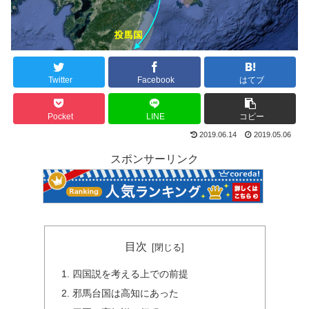
Twitter
Facebook
はてブ
Pocket
LINE
コピー
2019.06.14
2019.05.06
スポンサーリンク
目次
四国説を考える上での前提
邪馬台国は高知にあった