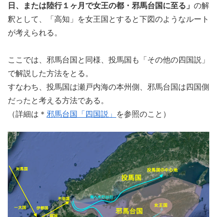
日、または陸行１ヶ月で女王の都・邪馬台国に至る」
の解
釈として、「高知」を女王国とすると下図のようなルート
が考えられる。
ここでは、邪馬台国と同様、投馬国も「その他の四国説」
で解説した方法をとる。
すなわち、投馬国は瀬戸内海の本州側、邪馬台国は四国側
だったと考える方法である。
（詳細は＊
邪馬台国「四国説」
を参照のこと）