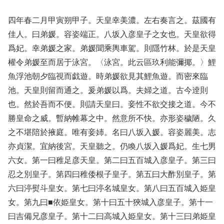
四年春二月甲寅朔甲子。天皇幸美濃。左右奏言之。茲國有
佳人。曰弟媛。容姿端正。八坂入彦皇子之女也。天皇欲得
爲妃。幸弟媛之家。弟媛聞乘輿車駕。則隱竹林。於是天皇
權令弟媛至而居于泳宮。〈泳宮。此云區玖利能彌揶。〉鯉
魚浮池朝夕臨視而戯遊。時弟媛欲見其鯉魚遊。而密來臨
池。天皇則留而通之。爰弟媛以爲。夫婦之道。古今逹則
也。然於吾而不便。則請天皇曰。妾性不欲交接之道。今不
勝皇命之威。暫納帷幕之中。然意所不快。亦形姿穢陋。久
之不堪陪於掖庭。唯有妾姉。名曰八坂入媛。容姿麗美。志
亦貞潔。宜納後宮。天皇聽之。仍喚八坂入媛爲妃。生七男
六女。第一曰稚足彦天皇。第二曰五百城入彦皇子。第三曰
忍之別皇子。第四曰稚倭根子皇子。第五曰大酢別皇子。第
六曰渟熨斗皇女。第七曰渟名城皇女。第八曰五百城入姫皇
女。第九曰■依姫皇女。第十曰五十狹城入彦皇子。第十一
曰吉備兄彦皇子。第十二曰高城入姫皇女。第十三曰弟姫皇