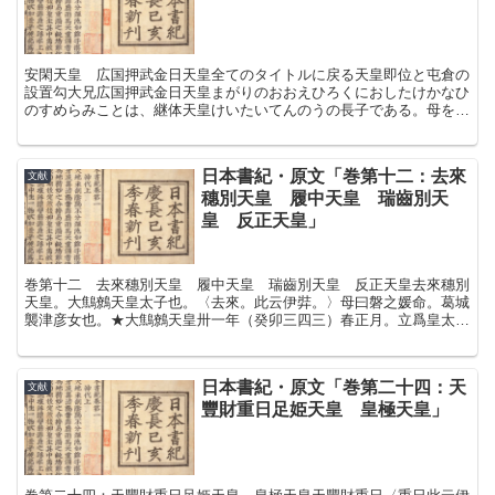
安閑天皇 広国押武金日天皇全てのタイトルに戻る天皇即位と屯倉の
設置勾大兄広国押武金日天皇まがりのおおえひろくにおしたけかなひ
のすめらみことは、継体天皇けいたいてんのうの長子である。母を目
子媛めのこひめという。この天皇の人となりは、幼少のとき...
日本書紀・原文「巻第十二：去來
文献
穗別天皇 履中天皇 瑞齒別天
皇 反正天皇」
巻第十二 去來穗別天皇 履中天皇 瑞齒別天皇 反正天皇去來穗別
天皇。大鷦鷯天皇太子也。〈去來。此云伊弉。〉母曰磐之媛命。葛城
襲津彦女也。★大鷦鷯天皇卅一年（癸卯三四三）春正月。立爲皇太
子。〈時年十五。〉★八十七年（己亥三九九）春正月。大鷦鷯...
日本書紀・原文「巻第二十四：天
文献
豐財重日足姫天皇 皇極天皇」