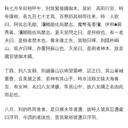
秋七月辛卯朔甲午。到筑紫後國御木。居於 高田行宮。時
有僵樹。長九百七十丈焉。百寮蹈其樹而往來。時 人歌
曰。阿佐志毛能。瀰概能佐烏麼志。魔幣菟耆瀰。伊和■羅
秀暮。瀰開能佐烏麼志。爰天皇問之曰。是何樹也。有一老
夫曰。是樹者歴木也。嘗未僵之先。當朝日暉。則隱杵嶋
山。當夕日暉。亦覆阿蘇山也。天皇曰。是樹者神木。故是
國宜號御木國。
丁酉。到八女縣。則越藤山以南望粟岬。詔之曰。其山峯岫
重疊。且美麗之甚。若神有其山乎。時水沼縣主猿大海奏
言。有女神。名曰八女津媛。常居山中。故八女國之名由此
而起也。
八月。到的邑而進食。是日膳夫等遺盞。故時人號其忘盞處
曰浮羽。今謂的者訛也。昔筑紫俗號盞日浮羽。