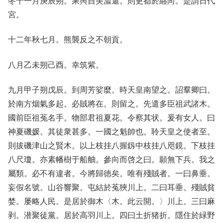
冬十一月庚辰朔。乘輿自美濃還。則更都於纒向。是謂日代
宮。
十二年秋七月。熊襲反之不朝貢。
八月乙未朔己酉。幸筑紫。
九月甲子朔戊辰。到周芳娑麼。時天皇南望之。詔羣卿曰。
於南方烟氣多起。必賊將在。則留之。先遣多臣祖武諸木。
國前臣祖菟名手。物部君祖夏花。令察其状。爰有女人。曰
神夏磯媛。其徒衆甚多。一國之魁帥也。聆天皇之使者至。
則拔磯津山之賢木。以上枝挂八握釼中枝挂八咫鏡。下枝挂
八尺瓊。亦素幡樹于船舳。參向而啓之曰。願無下兵。我之
屬類。必不有違者。今將歸徳矣。唯有殘賊者。一曰鼻垂。
妄假名號。山谷響聚。屯結於菟狹川上。二曰耳垂。殘賊貧
婪。屡略人民。是居於御木〈木。此云開。〉川上。三曰麻
剥。潜聚徒黨。居於高羽川上。四曰土折猪折。隱住於緑野