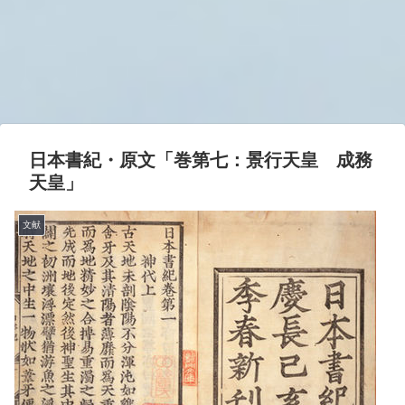
日本書紀・原文「巻第七：景行天皇 成務
天皇」
文献