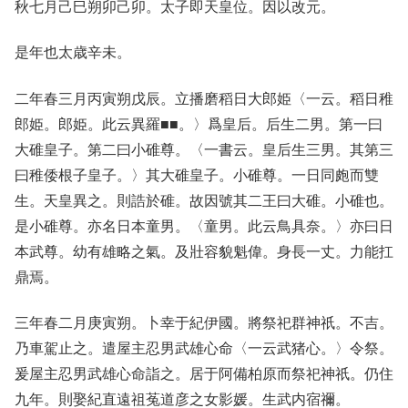
秋七月己巳朔卯己卯。太子即天皇位。因以改元。
是年也太歳辛未。
二年春三月丙寅朔戊辰。立播磨稻日大郎姫〈一云。稻日稚
郎姫。郎姫。此云異羅■■。〉爲皇后。后生二男。第一曰
大碓皇子。第二曰小碓尊。〈一書云。皇后生三男。其第三
曰稚倭根子皇子。〉其大碓皇子。小碓尊。一日同皰而雙
生。天皇異之。則誥於碓。故因號其二王曰大碓。小碓也。
是小碓尊。亦名日本童男。〈童男。此云鳥具奈。〉亦曰日
本武尊。幼有雄略之氣。及壯容貌魁偉。身長一丈。力能扛
鼎焉。
三年春二月庚寅朔。卜幸于紀伊國。將祭祀群神祇。不吉。
乃車駕止之。遣屋主忍男武雄心命〈一云武猪心。〉令祭。
爰屋主忍男武雄心命詣之。居于阿備柏原而祭祀神祇。仍住
九年。則娶紀直遠祖菟道彦之女影媛。生武内宿禰。