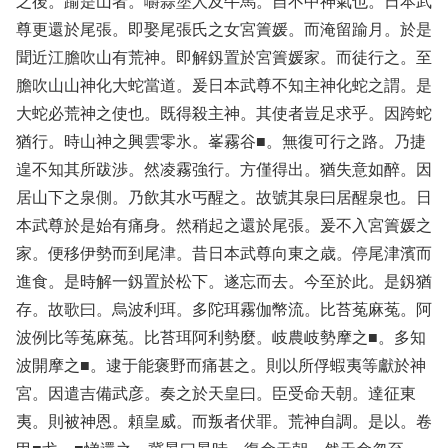
之後。踰是山者。嚼蒜塗人及牛馬。自不中神氣也。日本武
尊更還於尾張。即娶尾張氏之女宮簀媛。而淹留踰月。於是
聞近江膽吹山有荒神。即解釼置於宮簀媛家。而徒行之。至
膽吹山山神化大蛇當道。爰日本武尊不知主神化蛇之謂。是
大蛇必荒神之使也。既得殺主神。其使者豈足求乎。因跨蛇
猶行。時山神之興雲零氷。峯霧谷■。無復可行之路。乃捷
遑不知其所跋渉。然凌霧強行。方僅得出。猶失意如醉。因
居山下之泉側。乃飲其水丐醒之。故號其泉曰居醒泉也。日
本武尊於是始有痛身。然稍起之還於尾張。爰不入宮簀媛之
家。便移伊勢而到尾津。昔日本武尊向東之歳。停尾津濱而
進食。是時解一釼置於松下。遂忘而去。今至於此。是釼猶
存。故歌曰。烏波利珥。多陀珥霧伽幣流。比苔菟麻菟。阿
波例比等菟麻菟。比苔珥阿利勢麼。岐農岐勢摩之■。多知
波開摩之■。逮于能褒野而痛甚之。則以所俘蝦夷等獻於神
宮。因遣吉備武彦。奏之於天皇曰。臣受命天朝。達征東
夷。則被神恩。頼皇威。而叛者伏罪。荒神自調。是以。卷