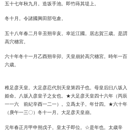
五十七年秋九月。造坂手池。即竹蒔其堤上。
冬十月。令諸國興田部屯倉。
五十八年春二月辛丑朔辛亥。幸近江國。居志賀三歳。是謂
高穴穗宮。
六十年冬十一月乙酉朔辛卯。天皇崩於高穴穗宮。時年一百
六歳。
稚足彦天皇。大足彦忍代別天皇第四子也。母皇后曰八坂入
姫命。八坂入彦皇子之女也。★大足彦天皇四十六年（丙辰
一一六 前紀辛酉一二一）。立爲太子。年廿四。★六十年
（庚午一三〇）冬十一月。大足彦天皇崩。
元年春正月甲申朔戊子。皇太子即位。☆是年也。太歳辛