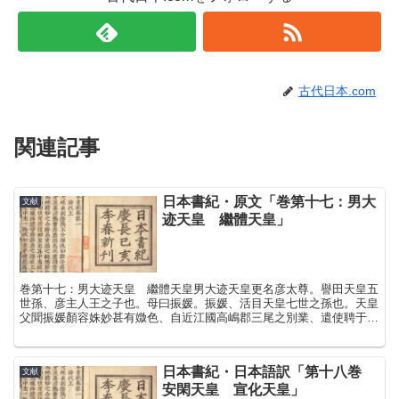
古代日本.com
関連記事
日本書紀・原文「巻第十七：男大
文献
迹天皇 繼體天皇」
巻第十七：男大迹天皇 繼體天皇男大迹天皇更名彦太尊。譽田天皇五
世孫、彦主人王之子也。母曰振媛。振媛、活目天皇七世之孫也。天皇
父聞振媛顏容姝妙甚有媺色、自近江國高嶋郡三尾之別業、遣使聘于三
國坂中井、中、此云那。納以爲妃。遂産天皇。天皇幼年、父...
日本書紀・日本語訳「第十八巻
文献
安閑天皇 宣化天皇」