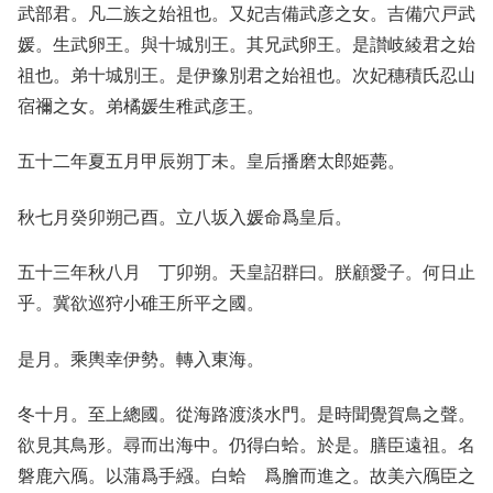
武部君。凡二族之始祖也。又妃吉備武彦之女。吉備穴戸武
媛。生武卵王。與十城別王。其兄武卵王。是讃岐綾君之始
祖也。弟十城別王。是伊豫別君之始祖也。次妃穗積氏忍山
宿禰之女。弟橘媛生稚武彦王。
五十二年夏五月甲辰朔丁未。皇后播磨太郎姫薨。
秋七月癸卯朔己酉。立八坂入媛命爲皇后。
五十三年秋八月 丁卯朔。天皇詔群曰。朕顧愛子。何日止
乎。冀欲巡狩小碓王所平之國。
是月。乘輿幸伊勢。轉入東海。
冬十月。至上總國。從海路渡淡水門。是時聞覺賀鳥之聲。
欲見其鳥形。尋而出海中。仍得白蛤。於是。膳臣遠祖。名
磐鹿六鴈。以蒲爲手繦。白蛤 爲膾而進之。故美六鴈臣之