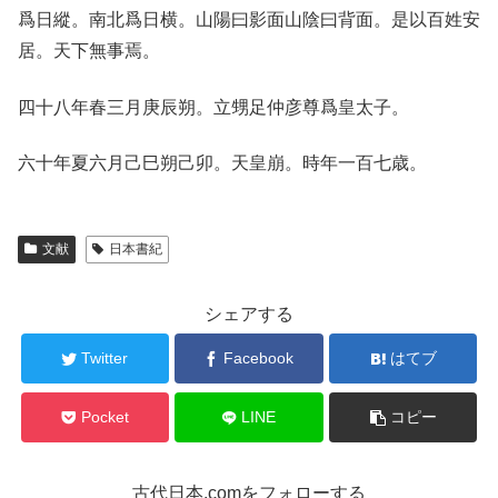
爲日縱。南北爲日横。山陽曰影面山陰曰背面。是以百姓安
居。天下無事焉。
四十八年春三月庚辰朔。立甥足仲彦尊爲皇太子。
六十年夏六月己巳朔己卯。天皇崩。時年一百七歳。
文献
日本書紀
シェアする
Twitter
Facebook
はてブ
Pocket
LINE
コピー
古代日本.comをフォローする