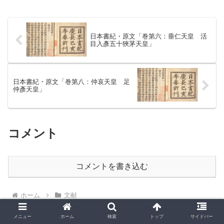
日本書紀・原文「巻第六：垂仁天皇 活
目入彥五十狹茅天皇」
日本書紀・原文「巻第八：仲哀天皇 足
仲彥天皇」
コメント
コメントを書き込む
ホーム
文献
メニュー
ホーム
検索
トップ
サイドバー