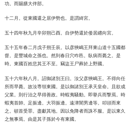
功。而賜膳大伴部。
十二月。從東國還之居伊勢也。是謂綺宮。
五十四年秋九月辛卯朔己酉。自伊勢還於倭居纒向宮。
五十五年春二月戊子朔壬辰。以彦狹嶋王拜東山道十五國都
督。是豐城命之孫也。然到春日穴咋邑。臥病而薨之。是
時。東國百姓悲其王不至。竊盜王尸葬於上野國。
五十六年秋八月。詔御諸別王曰。汝父彦狹嶋王。不得向任
所而早薨。故汝専領東國。是以御諸別王承天皇命。且欲成
父業。則行治之早得善政。時蝦夷騷動。即擧兵而撃焉。時
蝦夷首帥。足振邊。大羽振邊。遠津闇男邊等。叩頭而來
之。頓首受罪。盡獻其地。因以免降者而誅不服。是以東久
之無事焉。由是其子孫於今有東國。