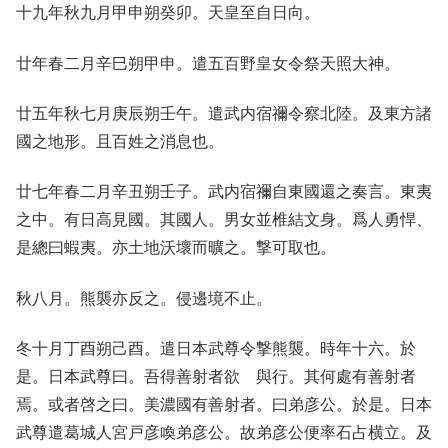
十九年秋九月甲申朔癸卯。天皇至自日向。
廿年春二月辛巳朔甲申。遣五百野皇女令祭天照大神。
廿五年秋七月庚辰朔壬午。遣武内宿禰令察北陸。及東方諸
國之地形。且百姓之消息也。
廿七年春二月辛丑朔壬子。武内宿禰自東國還之奏言。東夷
之中。有日高見國。其國人。男女並椎結文身。爲人勇悍、
是總曰蝦夷。亦土地沃壞而曠之。撃可取也。
秋八月。熊襲亦反之。侵邊境不止。
冬十月丁酉朔己酉。遣日本武尊令撃熊襲。時年十六。於
是。日本武尊曰。吾得善射者欲 與行。其何處有善射者
焉。或者啓之曰。美濃國有善射者。曰弟彦公。於是。日本
武尊遣葛城人宮戸彦喚弟彦公。故弟彦公便率石占横立。及