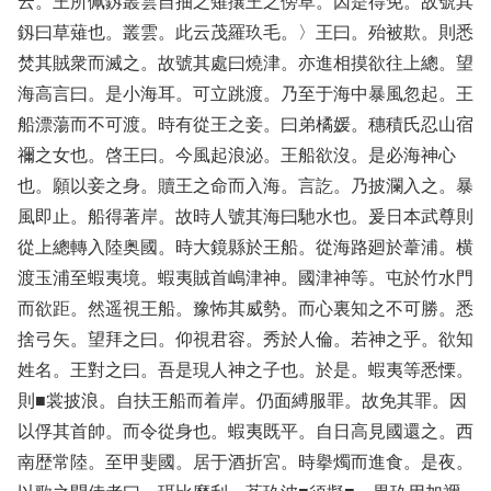
云。王所佩釼叢雲自抽之薙攘王之傍草。因是得免。故號其
釼曰草薙也。叢雲。此云茂羅玖毛。〉王曰。殆被欺。則悉
焚其賊衆而滅之。故號其處曰燒津。亦進相摸欲往上總。望
海高言曰。是小海耳。可立跳渡。乃至于海中暴風忽起。王
船漂蕩而不可渡。時有從王之妾。曰弟橘媛。穗積氏忍山宿
禰之女也。啓王曰。今風起浪泌。王船欲沒。是必海神心
也。願以妾之身。贖王之命而入海。言訖。乃披瀾入之。暴
風即止。船得著岸。故時人號其海曰馳水也。爰日本武尊則
從上總轉入陸奥國。時大鏡縣於王船。從海路廻於葦浦。横
渡玉浦至蝦夷境。蝦夷賊首嶋津神。國津神等。屯於竹水門
而欲距。然遥視王船。豫怖其威勢。而心裏知之不可勝。悉
捨弓矢。望拜之曰。仰視君容。秀於人倫。若神之乎。欲知
姓名。王對之曰。吾是現人神之子也。於是。蝦夷等悉慄。
則■裳披浪。自扶王船而着岸。仍面縛服罪。故免其罪。因
以俘其首帥。而令從身也。蝦夷既平。自日高見國還之。西
南歴常陸。至甲斐國。居于酒折宮。時擧燭而進食。是夜。