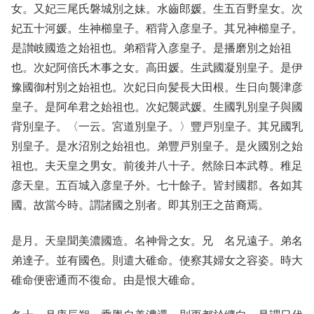
女。又妃三尾氏磐城別之妹。水齒郎媛。生五百野皇女。次
妃五十河媛。生神櫛皇子。稻背入彦皇子。其兄神櫛皇子。
是讃岐國造之始祖也。弟稻背入彦皇子。是播磨別之始祖
也。次妃阿倍氏木事之女。高田媛。生武國凝別皇子。是伊
豫國御村別之始祖也。次妃日向髪長大田根。生日向襲津彦
皇子。是阿牟君之始祖也。次妃襲武媛。生國乳別皇子與國
背別皇子。〈一云。宮道別皇子。〉豐戸別皇子。其兄國乳
別皇子。是水沼別之始祖也。弟豐戸別皇子。是火國別之始
祖也。夫天皇之男女。前後并八十子。然除日本武尊。稚足
彦天皇。五百城入彦皇子外。七十餘子。皆封國郡。各如其
國。故當今時。謂諸國之別者。即其別王之苗裔焉。
是月。天皇聞美濃國造。名神骨之女。兄 名兄遠子。弟名
弟達子。並有國色。則遣大碓命。使察其婦女之容姿。時大
碓命便密通而不復命。由是恨大碓命。