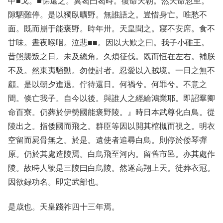
甲■戈。■悌還之。冀曷曰曷時。復命天朝。然天命忽至。
隙駟難停。是以獨臥曠野。無誰語之。豈惜身亡。唯愁不
面。既而崩于能褒野。時年卅。天皇聞之。寢不安席。食不
甘味。晝夜喉咽。泣悲■■。因以大歎之曰。我子小碓王。
昔熊襲叛之日。未及總角。久煩征伐。既而恒在左右。補朕
不及。然東夷騒動。勿使討者。忍愛以入賊境。一日之無不
顧。是以朝夕進退。佇待還日。何禍兮。何罪兮。不意之
間。倏亡我子。自今以後。與誰人之經綸鴻業耶。即詔羣卿
命百寮。仍葬於伊勢國能褒野陵。』時日本武尊化白鳥。從
陵出之。指倭國而飛之。群臣等因以開其棺槻而視之。明衣
空留而屍骨無之。於是。遺使者追尋白鳥。則停於倭琴彈
原。仍於其處造陵焉。白鳥飛至河内。留舊市邑。亦其處作
陵。故時人號是三陵曰白鳥陵。然遂高翔上天。徒葬衣冠。
因欲録功名。即定武部也。
是歳也。天皇踐祚四十三年焉。