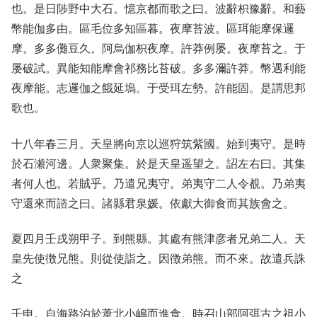
也。是日陟野中大石。憶京都而歌之曰。波辭枳豫辭。和藝
幣能伽多由。區毛位多知區暮。夜摩苔波。區珥能摩保邏
摩。多多儺豆久。阿烏伽枳夜摩。許莽例屡。夜摩苔之。于
屡破試。異能知能摩會祁務比苔破。多多濔許莽。幣遇利能
夜摩能。志邏伽之餓延塢。于受珥左勢。許能固。是謂思邦
歌也。
十八年春三月。天皇將向京以巡狩筑紫國。始到夷守。是時
於石瀬河邊。人衆聚集。於是天皇遥望之。詔左右曰。其集
者何人也。若賊乎。乃遣兄夷守。弟夷守二人令覩。乃弟夷
守還來而諮之曰。諸縣君泉媛。依獻大御食而其族會之。
夏四月壬戌朔甲子。到熊縣。其處有熊津彦者兄弟二人。天
皇先使徴兄熊。則從使詣之。因徴弟熊。而不來。故遣兵誅
之
壬申。自海路泊於葦北小嶋而進食。時召山部阿弭古之祖小