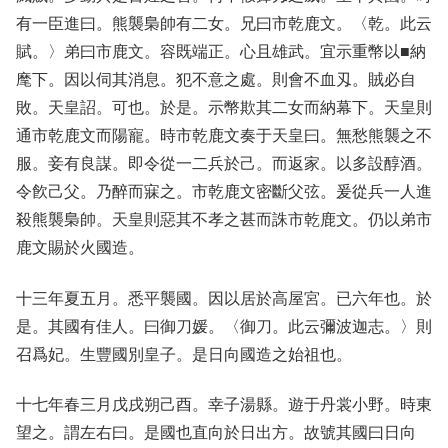
有一臣進曰。熊襲梟帥有二女。兄曰市乾鹿文。〈乾。此云
賦。〉弟曰市鹿文。容既端正。心且雄武。宜示重幣以■納
麾下。因以伺其消息。犯不意之處。則會不血刄。賊必自
敗。天皇詔。可也。於是。示幣欺其二女而納幕下。天皇則
通市乾鹿文而陽寵。時市乾鹿文奏于天皇曰。無愁熊襲之不
服。妾有良謀。即令從一二兵於己。而返家。以多設醇酒。
令飮己父。乃醉而寐之。市乾鹿文密斷父弦。爰從兵一人進
殺熊襲梟帥。天皇則惡其不孝之甚而誅市乾鹿文。仍以弟市
鹿文賜於火國造。
十三年夏五月。悉平襲國。因以居於高屋宮。已六年也。於
是。其國有佳人。曰御刀媛。〈御刀。此云彌波迦志。〉則
召爲妃。生豐國別皇子。是日向國造之始祖也。
十七年春三月戊戌朔己酉。幸子湯縣。遊于丹裳小野。時東
望之。謂左右曰。是國也直向於日出方。故號其國曰日向