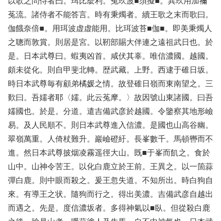
以歌之問侍者曰。珥比麼利。菟玖波■須擬■。異玖用加禰
菟流。諸侍者不能答言。時有秉燭者。續王歌之末而歌曰。
伽餓奈倍■。用珥波虚虚能用。比珥波苔■伽■。即美秉燭人
之聰而敦賞。則居是宮。以靭部賜大伴連之遠祖武日也。於
是。日本武尊曰。蝦夷凶首。咸伏其辜。唯信濃國。越國。
頗未從化。則自甲斐北轉。歴武藏。上野。西逮于碓日坂。
時日本武尊毎有顧弟橘媛之情。故登碓日嶺而東南望之。三
歎曰。吾嬬者耶〈嬬。此云菟摩。〉故因號山東諸國。曰吾
嬬國也。於是。分道。遣吉備武彦於越國。令鑒察其地形嶮
易。及人民順不。則日本武尊進入信濃。是國也山高谷幽。
翠嶺萬重。人倚杖難升。巖嶮磴紆。長峯數千。馬頓轡而不
進。然日本武尊披烟凌霧遥徑大山。既■于峯而飢之。食於
山中。山神令苦王。以化白鹿立於王前。王異之。以一箇蒜
彈白鹿。則中眼而殺之。爰王忽失道。不知所出。時白狗自
來。有導王之状。隨狗而行之。得出美濃。吉備武彦自越出
而遇之。先是。度信濃坂者。多得神氣以■臥。但從殺白鹿