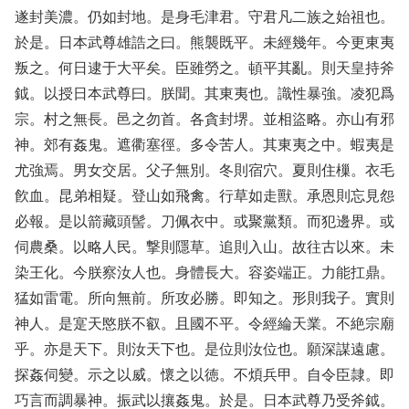
遂封美濃。仍如封地。是身毛津君。守君凡二族之始祖也。
於是。日本武尊雄誥之曰。熊襲既平。未經幾年。今更東夷
叛之。何日逮于大平矣。臣雖勞之。頓平其亂。則天皇持斧
鉞。以授日本武尊曰。朕聞。其東夷也。識性暴強。凌犯爲
宗。村之無長。邑之勿首。各貪封堺。並相盜略。亦山有邪
神。郊有姦鬼。遮衢塞徑。多令苦人。其東夷之中。蝦夷是
尤強焉。男女交居。父子無別。冬則宿穴。夏則住樔。衣毛
飮血。昆弟相疑。登山如飛禽。行草如走獸。承恩則忘見怨
必報。是以箭藏頭髻。刀佩衣中。或聚黨類。而犯邊界。或
伺農桑。以略人民。撃則隱草。追則入山。故往古以來。未
染王化。今朕察汝人也。身體長大。容姿端正。力能扛鼎。
猛如雷電。所向無前。所攻必勝。即知之。形則我子。實則
神人。是寔天愍朕不叡。且國不平。令經綸天業。不絶宗廟
乎。亦是天下。則汝天下也。是位則汝位也。願深謀遠慮。
探姦伺變。示之以威。懷之以徳。不煩兵甲。自令臣隷。即
巧言而調暴神。振武以攘姦鬼。於是。日本武尊乃受斧鉞。