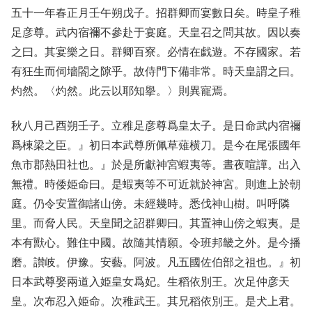
五十一年春正月壬午朔戊子。招群卿而宴數日矣。時皇子稚
足彦尊。武内宿禰不參赴于宴庭。天皇召之問其故。因以奏
之曰。其宴樂之日。群卿百寮。必情在戯遊。不存國家。若
有狂生而伺墻閤之隙乎。故侍門下備非常。時天皇謂之曰。
灼然。〈灼然。此云以耶知擧。〉則異寵焉。
秋八月己酉朔壬子。立稚足彦尊爲皇太子。是日命武内宿禰
爲棟梁之臣。』初日本武尊所佩草薙横刀。是今在尾張國年
魚市郡熱田社也。』於是所獻神宮蝦夷等。晝夜喧譁。出入
無禮。時倭姫命曰。是蝦夷等不可近就於神宮。則進上於朝
庭。仍令安置御諸山傍。未經幾時。悉伐神山樹。叫呼隣
里。而脅人民。天皇聞之詔群卿曰。其置神山傍之蝦夷。是
本有獸心。難住中國。故隨其情願。令班邦畿之外。是今播
磨。讃岐。伊豫。安藝。阿波。凡五國佐伯部之祖也。』初
日本武尊娶兩道入姫皇女爲妃。生稻依別王。次足仲彦天
皇。次布忍入姫命。次稚武王。其兄稻依別王。是犬上君。