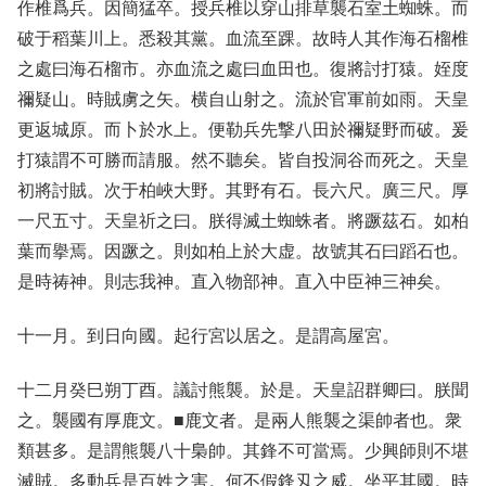
作椎爲兵。因簡猛卒。授兵椎以穿山排草襲石室土蜘蛛。而
破于稻葉川上。悉殺其黨。血流至踝。故時人其作海石榴椎
之處曰海石榴市。亦血流之處曰血田也。復將討打猿。姪度
禰疑山。時賊虜之矢。横自山射之。流於官軍前如雨。天皇
更返城原。而卜於水上。便勒兵先撃八田於禰疑野而破。爰
打猿謂不可勝而請服。然不聽矣。皆自投洞谷而死之。天皇
初將討賊。次于柏峽大野。其野有石。長六尺。廣三尺。厚
一尺五寸。天皇祈之曰。朕得滅土蜘蛛者。將蹶茲石。如柏
葉而擧焉。因蹶之。則如柏上於大虚。故號其石曰蹈石也。
是時祷神。則志我神。直入物部神。直入中臣神三神矣。
十一月。到日向國。起行宮以居之。是謂高屋宮。
十二月癸巳朔丁酉。議討熊襲。於是。天皇詔群卿曰。朕聞
之。襲國有厚鹿文。■鹿文者。是兩人熊襲之渠帥者也。衆
類甚多。是謂熊襲八十梟帥。其鋒不可當焉。少興師則不堪
滅賊。多動兵是百姓之害。何不假鋒刄之威。坐平其國。時