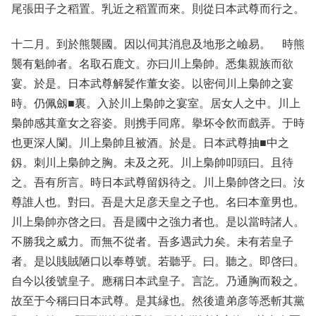
尾張田子之稻置。乳近之稻置而來。則從日本武尊而行之。
十二月。到於熊襲國。因以伺其消息及地形之嶮易。 時熊
襲有魁帥者。名取石鹿文。亦曰川上梟帥。悉集親族而欲
宴。於是。日本武尊解髪作董女姿。以密伺川上梟帥之宴
時。仍佩劔■裏。入於川上梟帥之宴室。居女人之中。川上
梟帥感其童女之容姿。則携手同席。擧坏令飮而戲弄。于時
也更深人闌。川上梟帥且被酒。於是。日本武尊抽■中之
釼。刺川上梟帥之胸。未及之死。川上梟帥叩頭曰。且待
之。吾有所言。時日本武尊留釼待之。川上梟帥啓之曰。汝
尊誰人也。對曰。吾是大足彦天皇之子也。名曰本童男也。
川上梟帥亦啓之曰。吾是國中之強力者也。是以當時諸人。
不勝我之威力。而無不從者。吾多遇武力矣。未有若皇子
者。是以賎賊陋口以奉尊號。若聽乎。曰。聽之。即啓曰。
自今以後號皇子。應稱日本武皇子。言訖。乃通胸而殺之。
故至于今稱曰日本武尊。是其縁也。然後遣弟彦等悉斬其黨