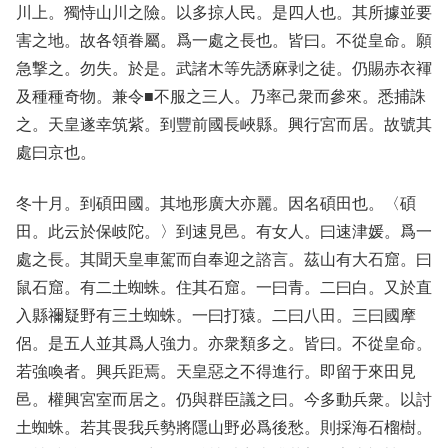
川上。獨恃山川之險。以多掠人民。是四人也。其所據並要
害之地。故各領眷屬。爲一處之長也。皆曰。不從皇命。願
急撃之。勿失。於是。武諸木等先誘麻剥之徒。仍賜赤衣褌
及種種奇物。兼令■不服之三人。乃率己衆而參來。悉捕誅
之。天皇遂幸筑紫。到豐前國長峽縣。興行宮而居。故號其
處曰京也。
冬十月。到碩田國。其地形廣大亦麗。因名碩田也。〈碩
田。此云於保岐陀。〉到速見邑。有女人。曰速津媛。爲一
處之長。其聞天皇車駕而自奉迎之諮言。茲山有大石窟。曰
鼠石窟。有二土蜘蛛。住其石窟。一曰青。二曰白。又於直
入縣禰疑野有三土蜘蛛。一曰打猿。二曰八田。三曰國摩
侶。是五人並其爲人強力。亦衆類多之。皆曰。不從皇命。
若強喚者。興兵距焉。天皇惡之不得進行。即留于來田見
邑。權興宮室而居之。仍與群臣議之曰。今多動兵衆。以討
土蜘蛛。若其畏我兵勢將隱山野必爲後愁。則採海石榴樹。