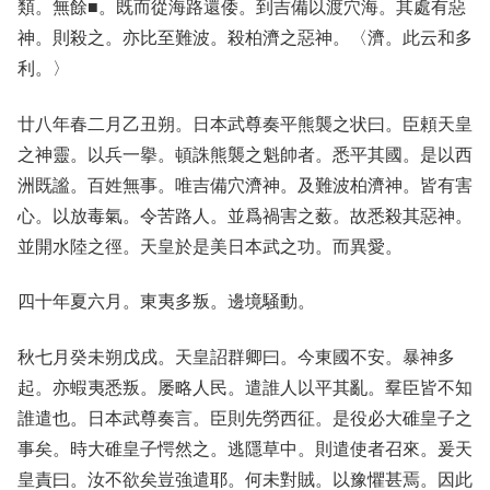
類。無餘■。既而從海路還倭。到吉備以渡穴海。其處有惡
神。則殺之。亦比至難波。殺柏濟之惡神。〈濟。此云和多
利。〉
廿八年春二月乙丑朔。日本武尊奏平熊襲之状曰。臣頼天皇
之神靈。以兵一擧。頓誅熊襲之魁帥者。悉平其國。是以西
洲既謐。百姓無事。唯吉備穴濟神。及難波柏濟神。皆有害
心。以放毒氣。令苦路人。並爲禍害之薮。故悉殺其惡神。
並開水陸之徑。天皇於是美日本武之功。而異愛。
四十年夏六月。東夷多叛。邊境騒動。
秋七月癸未朔戊戌。天皇詔群卿曰。今東國不安。暴神多
起。亦蝦夷悉叛。屡略人民。遣誰人以平其亂。羣臣皆不知
誰遣也。日本武尊奏言。臣則先勞西征。是役必大碓皇子之
事矣。時大碓皇子愕然之。逃隱草中。則遣使者召來。爰天
皇責曰。汝不欲矣豈強遣耶。何未對賊。以豫懼甚焉。因此