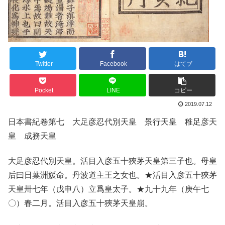
Twitter
Facebook
はてブ
Pocket
LINE
コピー
2019.07.12
日本書紀卷第七 大足彦忍代別天皇 景行天皇 稚足彦天
皇 成務天皇
大足彦忍代別天皇。活目入彦五十狹茅天皇第三子也。母皇
后曰日葉洲媛命。丹波道主王之女也。★活目入彦五十狹茅
天皇卅七年（戊申八）立爲皇太子。★九十九年（庚午七
〇）春二月。活目入彦五十狹茅天皇崩。