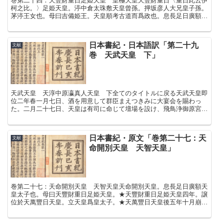
巻第二十四：天豐財重日足姫天皇 皇極天皇天豐財重日〈重日此云伊
柯之比。〉足姫天皇。渟中倉太珠敷天皇曾孫。押坂彦人大兄皇子孫。
茅渟王女也。母曰吉備姫王。天皇順考古道而爲政也。息長足日廣額天
皇二年立爲皇后。★十三年十月。息長足日額天皇崩。元年春...
日本書紀・日本語訳「第二十九
文献
巻 天武天皇 下」
天武天皇 天淳中原瀛真人天皇 下全てのタイトルに戻る天武天皇即
位二年春一月七日、酒を用意して群臣まえつきみに大宴会を賜わっ
た。二月二十七日、天皇は有司に命じて壇場を設け、飛鳥浄御原宮あ
すかきよみはらのみやで即位の儀をされた。正妃（菟野皇女う...
日本書紀・原文「巻第二十七：天
文献
命開別天皇 天智天皇」
巻第二十七：天命開別天皇 天智天皇天命開別天皇。息長足日廣額天
皇太子也。母曰天豐財重日足姫天皇。★天豐財重日足姫天皇四年。譲
位於天萬豐日天皇。立天皇爲皇太子。★天萬豐日天皇後五年十月崩。
明年皇祖母尊即天皇位。七年七月丁巳崩。皇太子素服稱制。...