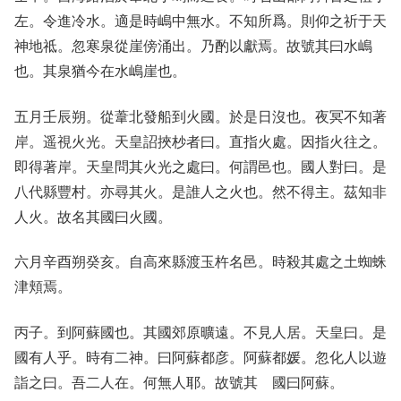
左。令進冷水。適是時嶋中無水。不知所爲。則仰之祈于天
神地祗。忽寒泉從崖傍涌出。乃酌以獻焉。故號其曰水嶋
也。其泉猶今在水嶋崖也。
五月壬辰朔。從葦北發船到火國。於是日沒也。夜冥不知著
岸。遥視火光。天皇詔挾杪者曰。直指火處。因指火往之。
即得著岸。天皇問其火光之處曰。何謂邑也。國人對曰。是
八代縣豐村。亦尋其火。是誰人之火也。然不得主。茲知非
人火。故名其國曰火國。
六月辛酉朔癸亥。自高來縣渡玉杵名邑。時殺其處之土蜘蛛
津頬焉。
丙子。到阿蘇國也。其國郊原曠遠。不見人居。天皇曰。是
國有人乎。時有二神。曰阿蘇都彦。阿蘇都媛。忽化人以遊
詣之曰。吾二人在。何無人耶。故號其 國曰阿蘇。