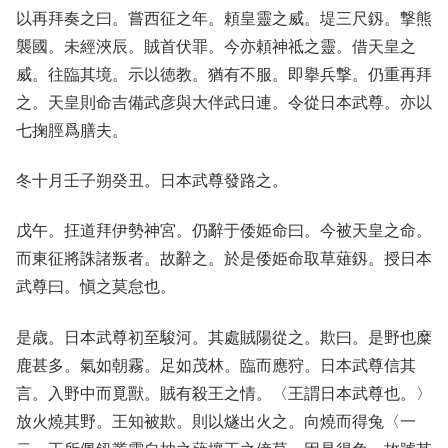
以再拜奏之曰。嘗西征之年。頼皇靈之威。堤三尺釼。撃熊
襲國。未經浹辰。賊首伏罪。今亦頼神祗之靈。借天皇之
威。往臨其境。示以徳教。猶有不服。即擧兵撃。仍重再拜
之。天皇則命吉備武彦與大伴武日連。令從日本武尊。亦以
七掬脛爲膳夫。
冬十月壬子朔癸丑。日本武尊發路之。
戊午。抂道拜伊勢神宮。仍辭于倭姫命曰。今被天皇之命。
而東征將誅諸叛者。故辭之。於是倭姫命取草薙釼。授日本
武尊曰。愼之莫怠也。
是歳。日本武尊初至駿河。其處賊陽從之。欺曰。是野也糜
鹿甚多。氣如朝霧。足如茂林。臨而應狩。日本武尊信其
言。入野中而覓獸。賊有殺王之情。〈王謂日本武尊也。〉
放火燒其野。王知被欺。則以燧出火之。向燒而得兔〈一