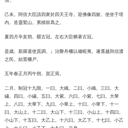
僧。
己未。阿倍大臣請四衆於四天王寺。迎佛像四躯。使坐于塔
内。造靈鷲山。累積鼓爲之。
夏四月辛亥朔。罷古冠。左右大臣猶著古冠。
是歳。新羅遣使貢調。』治磐舟柵以備蝦夷。遂選越與信濃
之民。始置柵戸。
五年春正月丙午朔。賀正焉。
二月。制冠十九階。一曰。大織。二曰。小織。三曰。大
繍。四曰。小繍。五曰。大紫。六曰。小紫。七曰。大華
上。八曰。大華下。九曰。小華上。十曰。小華下。十一
曰。大山上。十二曰。大山下。十三曰。小山上。十四曰。
小山下。十五曰。大乙上。十六曰。大乙下。十七曰。小乙