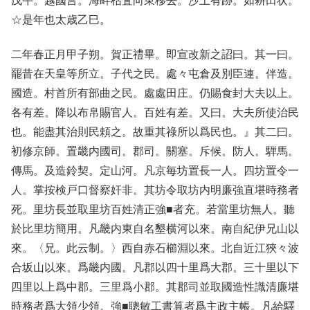
戊午。越國言。海畔枯査向東移去。沙上有跡。如耕田状。
☆是年也太歳乙巳。
二年春正月甲子朔。賀正禮畢。即宣改新之詔曰。其一曰。
罷昔在天皇等所立。子代之民。處々屯倉及別臣連。伴造。
國造。村首所有部曲之民。處處田庄。仍賜食封大夫以上。
各有差。降以布帛賜官人。百姓有差。又曰。大夫所使治民
也。能盡其治則民頼之。故重其祿所以爲民也。』其二曰。
初修京師。置畿内國司。郡司。關塞。斥候。防人。騨馬。
傳馬。及造鈴契。定山河。凡京毎坊置長一人。四坊置令一
人。掌按検戸口督察奸非。其坊令取坊内明廉強直堪時務者
死。里坊長並取里坊百姓清正強■者充。若當里坊無人。聽
於比里坊簡用。凡畿内東自名墾横河以來。南自紀伊兄山以
來。〈兄。此云制。〉西自赤石櫛淵以來。北自近江狹々波
合坂山以來。爲畿内國。凡郡以四十里爲大郡。三十里以下
四里以上爲中郡。三里爲小郡。其郡司並取國造性識清廉堪
時務者爲大領少領。強■聰敏工書算者爲主政主帳。凡給驛