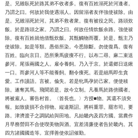
是。兄雖臥死於路其弟不收者多。復有百姓溺死於河逢者。
乃謂之曰。何故於我使遇溺人。因留溺者友伴強使祓除。由
是。兄雖溺死於河。其弟不救者衆。復有被役之民。路頭炊
飯。於是路頭之家。乃謂之曰。何故任情炊飯余路。強使祓
除。復有百姓就他借甑炊飯。其甑觸物而覆。於是。甑主乃
使祓除。如是等類。愚俗所染。今悉除斷。勿使復爲。復有
百姓。臨向京日。恐所乘馬疲痩不行。以布二尋。麻二束送
參河。尾張兩國之人。雇令養飼。乃入于京。於還郷日送鍬
一口。而參河人等不能養飼。翻令痩死。若是細馬即生貪
愛。工作謾語。言被。偸失。若是牝馬孕於己家。便使秡
除。遂奪其馬。飛聞若是。故今立制。凡養馬於路傍國者。
將被雇人。審告村首。〈首長也。〉方授■物。其還不須臾
報。如致疲損不合得物。縦違斯詔。將科重罪。罷市司。要
路。津濟渡子之調賦給與田地。凡始畿内及四方國。當農作
月早務營田不合使喫美物與酒。宜差清廉使者告於畿内。其
四方諸國國造等。宜擇善使依詔催勤。