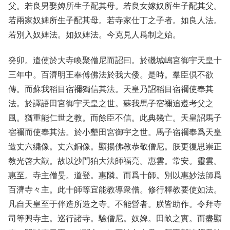
父。若良男娶婢所生子配其母。若良女嫁奴所生子配其父。
若兩家奴婢所生子配其母。若寺家仕丁之子者。如良人法。
若別入奴婢法。如奴婢法。今克見人爲制之始。
癸卯。遣使於大寺喚聚僧尼而詔曰。於磯城嶋宮御宇天皇十
三年中。百濟明王奉傅佛法於我大倭。是時。羣臣倶不欲
傳。而蘇我稻目宿禰獨信其法。天皇乃詔稻目宿禰使奉其
法。於譯語田宮御宇天皇之世。蘇我馬子宿禰追遵考父之
風。猶重能仁世之教。而餘臣不信。此典幾亡。天皇詔馬子
宿禰而使奉其法。於小墾田宮御宇之世。馬子宿禰奉爲天皇
造丈六繍像。丈六銅像。顯揚佛教恭敬僧尼。朕更復思崇正
教光啓大猷。故以沙門狛大法師福亮。惠雲。常安。靈雲。
惠至。寺主僧旻。道登。惠隣。而爲十師。別以惠妙法師爲
百濟寺々主。此十師等宜能教導衆僧。修行釋教要使如法。
凡自天皇至于伴造所造之寺。不能營者。朕皆助作。令拜寺
司等興寺主。巡行諸寺。驗僧尼。奴婢。田畝之實。而盡顯