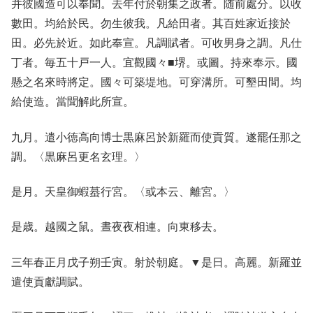
并彼國造可以奉聞。去年付於朝集之政者。随前處分。以收
數田。均給於民。勿生彼我。凡給田者。其百姓家近接於
田。必先於近。如此奉宣。凡調賦者。可收男身之調。凡仕
丁者。毎五十戸一人。宜觀國々■堺。或圖。持來奉示。國
懸之名來時將定。國々可築堤地。可穿溝所。可墾田間。均
給使造。當聞解此所宣。
九月。遣小徳高向博士黒麻呂於新羅而使貢質。遂罷任那之
調。〈黒麻呂更名玄理。〉
是月。天皇御蝦蟇行宮。〈或本云、離宮。〉
是歳。越國之鼠。晝夜夜相連。向東移去。
三年春正月戊子朔壬寅。射於朝庭。▼是日。高麗。新羅並
遣使貢獻調賦。