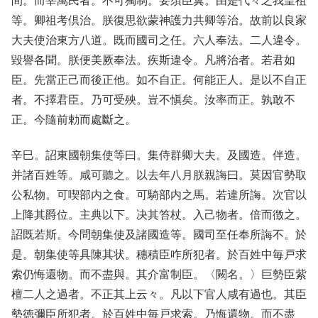
間。而宰萬民者。不可獨制。要須臣翼。由是代々之我皇祖
等。卿祖考倶治。朕復思欲蒙神護力共卿等治。故前以良家
大夫使治東方八道。既而國司之任。六人奉法。二人違令。
毀譽各聞。朕便美厥奉法。疾斯違令。凡將治者。若君如
臣。先當正己而後正他。如不自正。何能正人。是以不自正
者。不擇君臣。乃可受殃。豈不愼矣。汝率而正。孰敢不
正。今隨前勅而處斷之。
辛巳。詔東國朝集使等曰。集侍群卿大夫。及國造。伴造。
并諸百姓等。咸可聽之。以去年八月朕親誨曰。莫因官勢取
公私物。可喫部内之食。可騎部内之馬。若違所誨。次官以
上降其爵位。主典以下。决其笞杖。入己物者。倍而徴之。
詔既若斯。今問朝集使及諸國造等。國司至任奉所誨不。於
是。朝集使等具陳其状。穗積臣咋所犯者。於百姓中毎戸求
索仍悔還物。而不盡與。其介富制臣。〈闕名。〉巨勢臣紫
檀二人之過者。不正其上云々。凡以下官人咸有過也。其臣
勢徳彌臣所犯者。於百姓中毎戸求索。乃悔還物。而不盡