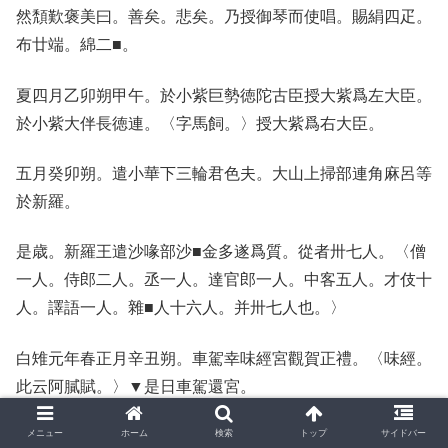
然頽歎褒美曰。善矣。悲矣。乃授御琴而使唱。賜絹四疋。
布廿端。綿二■。
夏四月乙卯朔甲午。於小紫巨勢徳陀古臣授大紫爲左大臣。
於小紫大伴長徳連。〈字馬飼。〉授大紫爲右大臣。
五月癸卯朔。遣小華下三輪君色夫。大山上掃部連角麻呂等
於新羅。
是歳。新羅王遣沙喙部沙■金多遂爲質。從者卅七人。〈僧
一人。侍郎二人。丞一人。達官郎一人。中客五人。才伎十
人。譯語一人。雜■人十六人。并卅七人也。〉
白雉元年春正月辛丑朔。車駕幸味經宮觀賀正禮。〈味經。
此云阿膩賦。〉▼是日車駕還宮。
メニュー
ホーム
検索
トップ
サイドバー
二月庚午朔戊寅。穴戸國司草壁連醜經獻白雉曰。國造首之