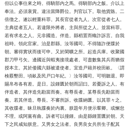
但以公事往來之時。得騎部内之馬。得騎部内之飯。介以上
奉法。必須衰賞。違法當降爵位。判官以下。取他貨賂。二
倍徴之。遂以輕重科罪。其長官從者九人。次官從者七人。
主典從者五人。若違限外將者。主與所從之人。並當科罪。
若有求名之人。元非國造。伴造。縣稻置而輙詐訴言。自我
祖時。領此官家。治是郡縣。汝等國司。不得隨詐便牒於
朝。審得實状而後可申。又於閑曠之所。起造兵庫。收聚國
郡刀甲弓矢。邊國近與蝦夷接境處者。可盡數集其兵而猶假
授本主。其於倭國六縣被遣使者。宜造戸籍并校田畝。〈謂
検覈墾田。頃畝及民戸口年紀。〉汝等國司。可明聽退。即
賜帛布各有差。是日。設鍾匱於朝而詔曰。若憂訴之人。有
伴造者。其伴造先勘當而奏。有尊長者。某尊長先勘當而
奏。若其伴造。尊長。不審所訴。收牒納匱。以其罪々之。
其收牒者。昧旦執牒奏於内裏。朕題年月便示羣卿。或懈怠
不理。或阿黨有曲。訴者可以撞鍾。由是縣鍾置匱於朝。天
下之民咸知朕意。又男女之法者。良男良女共所生子配其