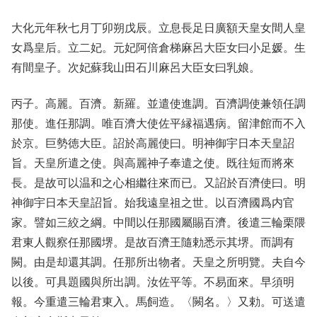
大化元年秋七月丁卯朔戊辰。立息長足日廣額天皇女間人皇
女爲皇后。立二妃。元妃阿倍倉梯麻呂大臣女曰小足媛。生
有間皇子。次妃蘇我山田石川麻呂大臣女曰乳娘。
丙子。高麗。百濟。新羅。並遣使進調。百濟調使兼領任調
那使。進任那調。唯百濟大使佐平縁福遇病。留津館而不入
於京。巨勢徳大臣。詔於高麗使曰。明神御宇日本天皇詔
旨。天皇所遣之使。與高麗神子奉遣之使。既往短而將來
長。是故可以温和之心相繼往來而已。又詔於百濟使曰。明
神御宇日本天皇詔旨。始我遠皇祖之世。以百濟國爲内官
家。譬如三絞之綱。中間以任那國屬賜百濟。後遣三輪栗隈
君東人觀察任那國堺。是故百濟王隨勅悉示其堺。而調有
闕。由是却還其調。任那所出物者。天皇之所明覽。夫自今
以後。可具題國與所出調。汝佐平等。不易面來。早須明
報。今重遣三輪君東入。馬飼造。〈闕名。〉又勅。可送遣