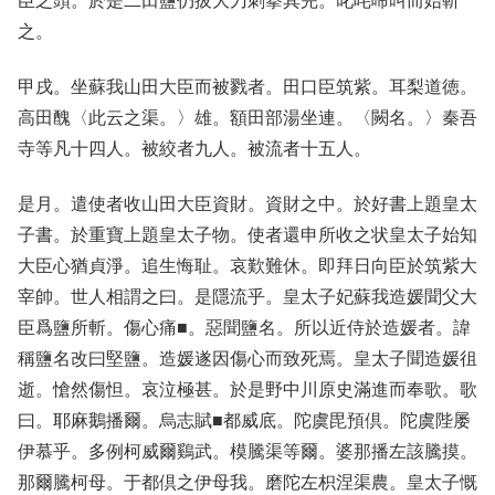
臣之頭。於是二田鹽仍拔大刀刺擧其完。叱咤啼叫而始斬
之。
甲戌。坐蘇我山田大臣而被戮者。田口臣筑紫。耳梨道徳。
高田醜〈此云之渠。〉雄。額田部湯坐連。〈闕名。〉秦吾
寺等凡十四人。被絞者九人。被流者十五人。
是月。遣使者收山田大臣資財。資財之中。於好書上題皇太
子書。於重寶上題皇太子物。使者還申所收之状皇太子始知
大臣心猶貞淨。追生悔耻。哀歎難休。即拜日向臣於筑紫大
宰帥。世人相謂之曰。是隱流乎。皇太子妃蘇我造媛聞父大
臣爲鹽所斬。傷心痛■。惡聞鹽名。所以近侍於造媛者。諱
稱鹽名改曰堅鹽。造媛遂因傷心而致死焉。皇太子聞造媛徂
逝。愴然傷怛。哀泣極甚。於是野中川原史滿進而奉歌。歌
曰。耶麻鵝播爾。烏志賦■都威底。陀虞毘預倶。陀虞陛屡
伊慕乎。多例柯威爾鷄武。模騰渠等爾。婆那播左該騰摸。
那爾騰柯母。于都倶之伊母我。磨陀左枳涅渠農。皇太子慨