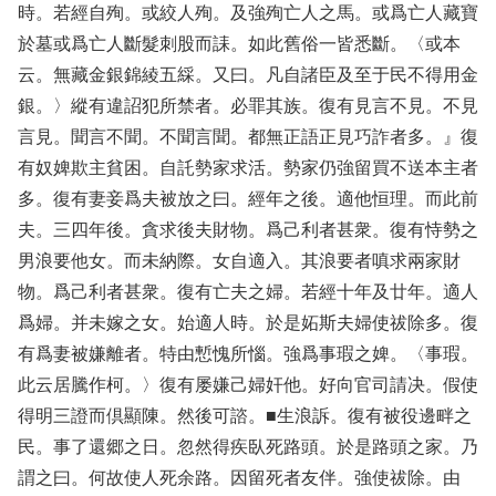
時。若經自殉。或絞人殉。及強殉亡人之馬。或爲亡人藏寶
於墓或爲亡人斷髮刺股而誄。如此舊俗一皆悉斷。〈或本
云。無藏金銀錦綾五綵。又曰。凡自諸臣及至于民不得用金
銀。〉縱有違詔犯所禁者。必罪其族。復有見言不見。不見
言見。聞言不聞。不聞言聞。都無正語正見巧詐者多。』復
有奴婢欺主貧困。自託勢家求活。勢家仍強留買不送本主者
多。復有妻妾爲夫被放之曰。經年之後。適他恒理。而此前
夫。三四年後。貪求後夫財物。爲己利者甚衆。復有恃勢之
男浪要他女。而未納際。女自適入。其浪要者嗔求兩家財
物。爲己利者甚衆。復有亡夫之婦。若經十年及廿年。適人
爲婦。并未嫁之女。始適人時。於是妬斯夫婦使祓除多。復
有爲妻被嫌離者。特由慙愧所惱。強爲事瑕之婢。〈事瑕。
此云居騰作柯。〉復有屡嫌己婦奸他。好向官司請决。假使
得明三證而倶顯陳。然後可諮。■生浪訴。復有被役邊畔之
民。事了還郷之日。忽然得疾臥死路頭。於是路頭之家。乃
謂之曰。何故使人死余路。因留死者友伴。強使祓除。由