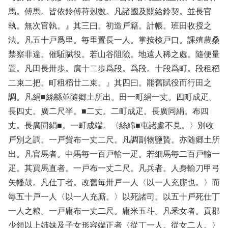
馬。傅馬。皆依鈴傅苻剋數。凡諸國及關給鈴契。並長官
執。無次官執。』其三曰。初造戸籍。計帳。班田收授之
法。凡五十戸爲里。毎里置長一人。掌按検戸口。課殖農桑
禁察非違。催駈賦役。若山谷阻險。地遠人稀之處。隨便量
置。凡田長卅歩。廣十二歩爲段。爲段。十段爲町。段租稻
二束二把。町租稻廿二束。』其四曰。罷舊賦役而行田之
調。凡絹■絲緜並隨郷土所出。田一町絹一丈。四町成疋。
長四丈。廣二尺半。■二丈。二町成疋。長廣同絹。布四
丈。長廣同絹■。一町成端。〈絲綿■屯諸處不見。〉別收
戸別之調。一戸貲布一丈二尺。凡調副物鹽贄。亦随郷土所
出。凡官馬者。中馬毎一百戸輸一疋。若細馬毎二百戸輸一
疋。其買馬直者。一戸布一丈二尺。凡兵者。人身輸刀甲弓
矢幡鼓。凡仕丁者。改舊毎卅戸一人〈以一人充廝也。〉而
毎五十戸一人〈以一人充廝。〉以死諸司。以五十戸死仕丁
一人之粮。一戸庸布一丈二尺。庸米五斗。凡釆女者。貢郡
少領以上姉妹及子女形容端正者〈從丁一人。從女二人。〉