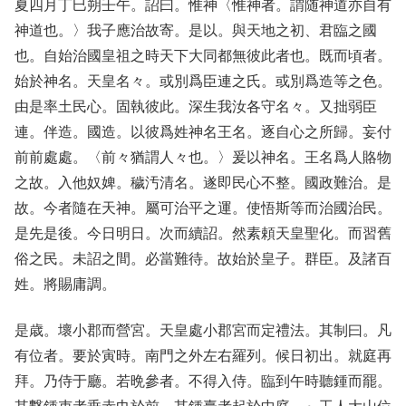
夏四月丁巳朔壬午。詔曰。惟神〈惟神者。謂随神道亦自有
神道也。〉我子應治故寄。是以。與天地之初、君臨之國
也。自始治國皇祖之時天下大同都無彼此者也。既而頃者。
始於神名。天皇名々。或別爲臣連之氏。或別爲造等之色。
由是率土民心。固執彼此。深生我汝各守名々。又拙弱臣
連。伴造。國造。以彼爲姓神名王名。逐自心之所歸。妄付
前前處處。〈前々猶謂人々也。〉爰以神名。王名爲人賂物
之故。入他奴婢。穢汚清名。遂即民心不整。國政難治。是
故。今者隨在天神。屬可治平之運。使悟斯等而治國治民。
是先是後。今日明日。次而續詔。然素頼天皇聖化。而習舊
俗之民。未詔之間。必當難待。故始於皇子。群臣。及諸百
姓。將賜庸調。
是歳。壞小郡而營宮。天皇處小郡宮而定禮法。其制曰。凡
有位者。要於寅時。南門之外左右羅列。候日初出。就庭再
拜。乃侍于廳。若晩參者。不得入侍。臨到午時聽鍾而罷。