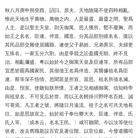
秋八月庚申朔癸酉。詔曰。原夫。天地陰陽不使四時相亂。
惟此天地生乎萬物。萬物之内。人是最靈。最靈之間。聖爲
人主。是以聖主天皇。則天御寓。思人獲所。暫不廢胸。而
始王之名名。臣連。伴造。國造。分其品部別彼名名。復以
其民品部交雜使居國縣。遂使父子易姓。兄弟異宗。夫婦更
互殊名。一家五分六割。由是爭競之訟盈國充朝。終不見
治。相亂彌盛。粤以始於今之御寓天皇及臣連等。所有品部
宜悉皆罷爲國家民。其假借王名爲伴造。其襲據祖名爲臣
連。斯等深不悟情。忽聞若是所宣。當思。祖名所借名滅。
由是。預宣。使聽知朕所懷。王者之兒相續御寓。信知時帝
與祖皇名。不可見忘於世。而以王名輕掛川野呼名百姓。誠
可畏焉。凡王者之號。將随日月遠流。祖子之名可共天地長
往。如是思故宣之。始於祖子奉仕卿大夫。臣連。伴造。氏
氏人等。〈或本云。名名王民。〉咸可聽聞。今以汝等使仕
状者。改去舊職新設百官及著位階。以官位叙。今發遣國司