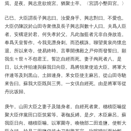
焉。是夜。興志意欲燒宮。猶聚士卒。〈宮謂小墾田宮。〉
己巳。大臣謂長子興志曰。汝愛身乎。興志對曰。不愛也。
大臣仍陳説於山田寺衆僧及長子興志與數十人曰。夫爲人臣
者。安構逆於君。何失孝於父。凡此伽藍者元非自身故造。
奉爲天皇誓作。今我見譖身刺。而恐横誅。聊望黄泉尚懷忠
退。所以來寺。使易終時。言畢開佛殿之戸仰而發誓曰。願
我生々世々不怨君王。誓訖自經而死。妻子殉死者八。是
日。以大伴狛連與蘇我日向臣。爲將領衆使追大臣。將軍大
伴連等及到黒山。土師連身。釆女臣使主麻呂。從山田寺馳
來告曰。蘇我大臣既與三男。一女倶自經死。由是將軍等從
丹比坂歸。
庚午。山田大臣之妻子及隨身者。自經死者衆。穗積臣噛捉
聚大臣伴黨田口臣筑紫等。著枷反縛。是夕。木臣麻呂。蘇
我臣日向。穗積臣噛。以軍圍寺。喚物部二田造鹽。使斬大