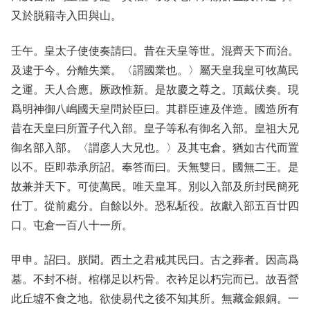
又於脱籍寺入田與山。
壬午。皇太子使使奏請曰。昔在天皇等世。混齊天下而治。
及逮于今。分離失業。〈謂國業也。〉屬天皇我皇可牧萬民
之運。天人合應。厥政惟新。是故慶之尊之。頂戴伏奏。現
爲明神御八嶋國天皇問於臣曰。其群臣連及伴造。國造所有
昔在天皇曰所置子代入部。皇子等私有御名入部。皇祖大兄
御名部入部。〈謂彦人大兄也。〉及其屯倉。猶如古代而置
以不。臣即恭承所詔。奉答而曰。天無雙日。國無二王。是
故兼并天下。可使萬民。唯天皇耳。別以入部及所封民簡死
仕丁。從前處分。自餘以外。恐私駈役。故獻入部五百廿四
口。屯倉一百八十一所。
甲申。詔曰。朕聞。西土之君戒其民曰。古之葬者。因高爲
墓。不封不樹。棺槨足以朽骨。衣衿足以朽完而已。故吾營
此丘墟不食之地。欲使易代之後不知其所。無藏金銀銅。一