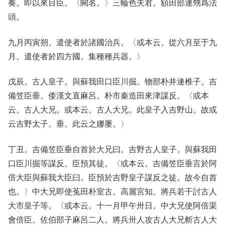
奏。即以來目臣。〈闕名。〉三輪色夫君。額田部連甥爲法
頭。
九月丙寅朔。遣使者於諸國治兵。〈或本云。從六月至于九
月。遣使者於四方國。集種種兵器。〉
戊辰。古人皇子。與蘇我田口臣川掘。物部朴井連椎子。吉
備笠臣垂。倭漢文直麻呂。朴市秦造田來津謀反。〈或本
云。古人大兄。或本云。古人大兄。此皇子入吉野山。故或
云吉野太子。垂。此云之娜屡。〉
丁丑。吉備笠臣垂自首於大兄曰。吉野古人皇子。與蘇我田
口臣川掘等謀反。臣預其徒。〈或本云。吉備笠臣垂言於阿
倍大臣與蘇我大臣曰。臣預於吉野皇子謀反之徒。故今自首
也。〉中大兄即使菟田朴室古。高麗宮知。將兵若干討古人
大市皇子等。〈或本云。十一月甲午卅日。中大兄使阿倍渠
會倍臣。佐伯部子麻呂二人。將兵卅人攻古人大兄斬古人大