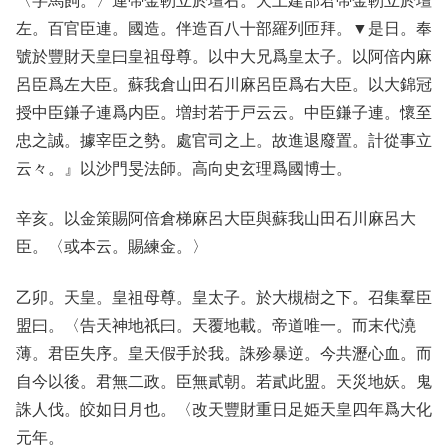
〈字馬飼。〉連帶金靭立於壇右。犬上建部君帶金靭立於壇
左。百官臣連。國造。伴造百八十部羅列匝拜。▼是日。奉
號於豐財天皇曰皇祖母尊。以中大兄爲皇太子。以阿倍内麻
呂臣爲左大臣。蘇我倉山田石川麻呂臣爲右大臣。以大錦冠
授中臣鎌子連爲内臣。増封若于戸云云。中臣鎌子連。懷至
忠之誠。據宰臣之勢。處官司之上。故進退廢置。計從事立
云々。』以沙門旻法師。高向史玄理爲國博士。
辛亥。以金策賜阿倍倉梯麻呂大臣與蘇我山田石川麻呂大
臣。〈或本云。賜練金。〉
乙卯。天皇。皇祖母尊。皇太子。於大槻樹之下。召集羣臣
盟曰。〈告天神地祇曰。天覆地載。帝道唯一。而末代澆
薄。君臣失序。皇天假手於我。誅殄暴逆。今共瀝心血。而
自今以後。君無二政。臣無貳朝。若貳此盟。天災地妖。鬼
誅人伐。皎如日月也。〈改天豐財重日足姫天皇四年爲大化
元年。