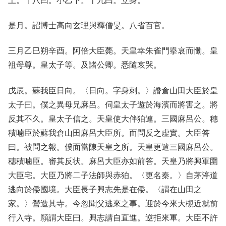
上。十八曰。小乙下。十九曰。立身。
是月。詔博士高向玄理與釋僧旻。八省百官。
三月乙巳朔辛酉。阿倍大臣薨。天皇幸朱雀門擧哀而慟。皇
祖母尊。皇太子等。及諸公卿。悉隨哀哭。
戊辰。蘇我臣日向。〈日向。字身刺。〉譖倉山田大臣於皇
太子曰。僕之異母兄麻呂。伺皇太子遊於海濱而將害之。將
反其不久。皇太子信之。天皇使大伴狛連。三國麻呂公。穗
積噛臣於蘇我倉山田麻呂大臣所。而問反之虚實。大臣答
曰。被問之報。僕面當陳天皇之所。天皇更遣三國麻呂公。
穗積噛臣。審其反状。麻呂大臣亦如前答。天皇乃將興軍圍
大臣宅。大臣乃將二子法師與赤狛。〈更名秦。〉自茅渟道
逃向於倭國境。大臣長子興志先是在倭。〈謂在山田之
家。〉營造其寺。今忽聞父逃來之事。迎於今來大槻近就前
行入寺。願謂大臣曰。興志請自直進。逆拒來軍。大臣不許