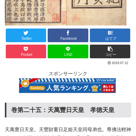
Twitter
Facebook
はてブ
Pocket
LINE
コピー
2019.07.12
スポンサーリンク
巻第二十五：天萬豐日天皇 孝徳天皇
天萬豊日天皇。天豐財重日足姫天皇同母弟也。尊佛法輕神