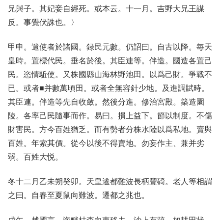
兄與子。其妃妾自經死。或本云。十一月。吉野大兄王謀
反。事覺伏誅也。〉
甲申。遣使者於諸國。録民元數。仍詔曰。自古以降。毎天
皇時。置標代民。垂名於後。其臣連等。伴造。國造各置己
民。恣情駈使。又株國縣山海林野池田。以爲己財。爭戰不
已。或者■并數萬頃田。或者全無容針少地。及進調賦時。
其臣連。伴造等先自收斂。然後分進。修治宮殿。築造園
陵。各率己民隨事而作。易曰。損上益下。節以制度。不傷
財害民。方今百姓猶乏。而有勢者分株水陸以爲私地。賣與
百姓。年索其價。從今以後不得賣地。勿妄作主、兼并劣
弱。百姓大悦。
冬十二月乙未朔癸卯。天皇遷都難波長柄豐碕。老人等相謂
之曰。自春至夏鼠向難波。遷都之兆也。