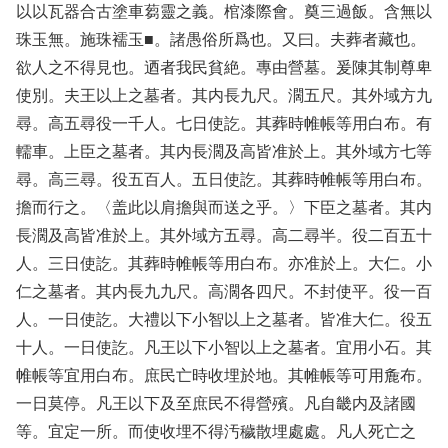
以以瓦器合古塗車蒭靈之義。棺漆際會。奠三過飯。含無以
珠玉無。施珠襦玉■。諸愚俗所爲也。又曰。夫葬者藏也。
欲人之不得見也。迺者我民貧絶。專由營墓。爰陳其制尊卑
使別。夫王以上之墓者。其内長九尺。濶五尺。其外域方九
尋。高五尋役一千人。七日使訖。其葬時帷帳等用白布。有
轜車。上臣之墓者。其内長濶及高皆准於上。其外域方七等
尋。高三尋。役五百人。五日使訖。其葬時帷帳等用白布。
擔而行之。〈盖此以肩擔與而送之乎。〉下臣之墓者。其内
長濶及高皆准於上。其外域方五尋。高二尋半。役二百五十
人。三日使訖。其葬時帷帳等用白布。亦准於上。大仁。小
仁之墓者。其内長九九尺。高濶各四尺。不封使平。役一百
人。一日使訖。大禮以下小智以上之墓者。皆准大仁。役五
十人。一日使訖。凡王以下小智以上之墓者。宜用小石。其
帷帳等宜用白布。庶民亡時收埋於地。其帷帳等可用麁布。
一日莫停。凡王以下及至庶民不得營殯。凡自畿内及諸國
等。宜定一所。而使收埋不得汚穢散埋處處。凡人死亡之