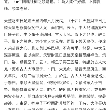
道。〈■生國魂社樹之類是也。〉爲人柔仁好儒。不擇貴
賎。頻降恩勅。
天豐財重日足姫天皇四年六月庚戌。《十四》天豐財重日足
姫天皇思欲傅位於中大兄。而詔曰。云々。中大兄退語於中
臣鎌子連。中臣鎌子連議曰。古人大兄。殿下之兄也。輕皇
子。殿下之舅也。方今古人大兄在。而殿下陟天皇位。便違
人弟恭遜之心。且立舅以答民望。不亦可乎。於是。中大兄
深嘉厥議。密以奏聞。天豐財重日足姫天皇授璽綬禪位。策
曰。咨。爾輕皇子。云々。輕皇子再三固辭。轉譲於古人大
兄〈更名古人大市皇子。〉曰。大兄命。是昔天皇所生。而
又年長。以斯二理可居天位。』於是。古人大兄避座逡巡拱
手辭曰。奉順天皇聖旨。何勞推譲於臣。臣願出家入于吉
野。勤修佛道奉祐天皇。辭訖。解所佩刀投擲於地。亦命帳
内皆令解刀。即自詣於法興寺佛殿與塔間。剔除髯髮。披著
袈裟。』由是。輕皇子不得固辭升壇即祚。于時。大伴長徳