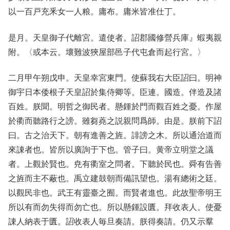
以一百戸充釆女一人粮。庸布。庸米皆准仕丁。
是月。天皇御子代離宮。遣使者。詔郡國修營兵庫』蝦夷親
附。〈或本云。壞難波狹屋部邑子代屯倉而起行宮。〉
二月甲午朔戊申。天皇幸宮東門。使蘇我右大臣詔曰。明神
御宇日本倭根子天皇詔於集侍卿等。臣連。國造。伴造及諸
百姓。朕聞。明哲之御民者。懸鍾於門而觀百姓之憂。作屋
於衢而聽路行之謗。雖芻蕘之説親問爲師。由是。朕前下詔
曰。古之治天下。朝有進善之旌。誹謗之木。所以通治道而
來諌者也。皆所以廣詢于下也。管子曰。黄帝立明堂之議
者。上觀於賢也。尭有衢室之問者。下聽於民也。舜有告善
之旌而主不蔽也。禹立建鼓朝而備訊望也。湯有總術之廷。
以觀民非也。武王有靈臺之囿。而賢者進也。此故聖帝明王
所以有而勿失得而勿亡也。所以懸鍾設匱。拜收表人。使憂
諌人納表于匱。詔收表人毎旦奏請。朕得奏請。仍又示羣