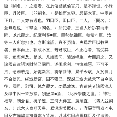
臣〈闕名。〉之過者。在於倭國被偸官刀。是不謹也。小緑
臣。丹波臣。〈並闕名。〉是拙而無犯。忌部木菓。中臣連
正月。二人亦有過也。羽田臣。田口臣。二人。〈闕名。〉
並無過也。平羣臣〈闕名。〉所犯者。三國人所訴有而未
問。以此觀之。紀麻利耆■臣。巨勢徳禰臣。穗積咋臣。汝
等三人所怠拙也。念斯違詔。豈不勞情。夫爲君臣以牧民
者。自率而正。孰敢不直。若君或臣。不正心者。當受其
罪。追悔何及。是以。凡諸國司。隨過輕重。考而罰之。又
諸國造違詔送財於己國司。遂倶求利。恒懷穢惡。不可不
治。念雖若是。始處新宮。將幣諸神。屬乎今歳。又於農月
不合使民。縁造新宮。固不獲已。深感二途大赦天下自今以
後。國司。郡司。勉之勗之。勿爲放逸。宜遣使者諸國流人
及獄中囚一皆放捨。別鹽屋■魚。〈此云擧能之盧。〉神社
福草。朝倉君。椀子連。三河大伴直。蘆尾直。〈四人並闕
名。〉此六人奉順天皇。朕深讃美厥心。』宜罷官司處々屯
田及吉備嶋皇祖母處々貸稻。以其屯田班賜群臣及伴造等。