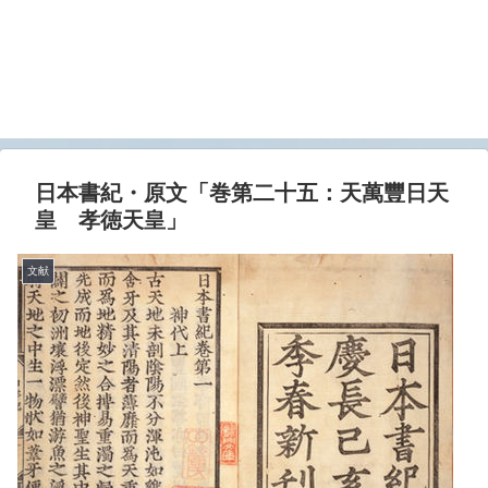
日本書紀・原文「巻第二十五：天萬豐日天
皇 孝徳天皇」
文献