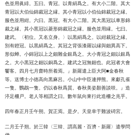
色並用眞緋。五曰。青冠。以青絹爲之。有大小二階。其大
青冠以大伯仙錦裁冠之縁。其小青冠以小伯仙錦裁冠之縁。
服色並用紺。六曰。黒冠。有大小二階。其大黒冠以車形錦
裁之縁。其小黒冠以菱形錦裁冠之縁。服色並用縁。七曰。
建武。〈初位。又名立身。〉以黒絹爲之。以紺裁冠之縁。
別有鐙冠。以黒絹爲之。其冠之背張漆羅以縁與鈿異高下。
形似蝉。小錦冠以上之鈿雜金銀爲之。大小青冠之鈿以銀爲
之。大小黒冠之鈿以銅爲之。建武之冠無鈿也。此冠者大會
饗客。四月七月齋時所着焉。』新羅遣上臣大阿■金春秋
等。送博士小徳高向黒麻呂。小山中中臣連押熊。來獻孔雀
一隻。鸚鵡一隻。仍以春秋爲質。春秋美姿顏善談咲。』造
渟足柵戸。老人等相謂之曰。數年鼠向東行此造柵之兆乎。
四年春正月壬午朔。賀正焉。是夕。天皇幸于難波碕宮。
二月壬子朔。於三韓〈三韓、謂高麗・百濟・新羅〉遣學問