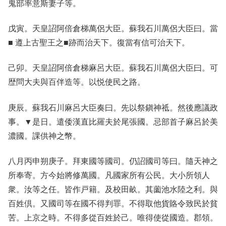
鬼部率意斯妻子等。
戊寅。天皇詔阿倍倉梯萬侶大臣。蘇我石川萬侶大臣曰。當
■ 遵上古聖王之■跡而治天下。復當有信可治天下。
己卯。天皇詔阿倍倉梯麻呂大臣。蘇我石川萬侶大臣曰。可
歴問大夫與百伴造等。以悦使民之路。
庚辰。蘇我石川麻呂大臣奏曰。先以祭鎭神祗。然後應議政
事。▼是日。遣倭漢直比羅夫於尾張國。忌部首子麻呂於美
濃國。課供神之幣。
八月丙申朔庚子。拜東國等國司。仍詔國司等曰。隨天神之
所奉寄。方今始將修萬國。凡國家所有公民。大小所領人
衆。汝等之任。皆作戸籍。及校田畝。其薗池水陸之利。與
百姓倶。又國司等在國不得判罪。不得取他貨賂令致民於貧
苦。上京之時。不得多從百姓於己。唯得使從國造。郡領。