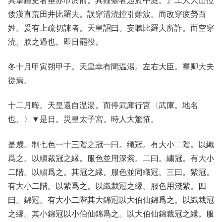
其撃鍾吏者垂赤巾於前。其鍾臺者起於中庭。』工人大山位
倭漢直荒田井比羅夫。誤穿溝涜控引難波。而改穿疲勞百
姓。爰有上疏切諌者。天皇詔曰。妄聽比羅夫所詐。而空穿
涜。朕之過也。即日罷役。
冬十月甲寅朔甲子。天皇幸有間温湯。左右大臣。羣卿大夫
從焉。
十二月晦。天皇還自温湯。而停武庫行宮〈武庫。地名
也。〉▼是日。災皇太子宮。時人大驚恠。
是歳。制七色一十三階之冠一曰。織冠。有大小二階。以織
爲之。以繍裁冠之縁。服色並用深紫。二曰。繍冠。有大小
二階。以繍爲之。其冠之縁。服色並同織冠。三曰。紫冠。
有大小二階。以紫爲之。以織裁冠之縁。服色用淺紫。四
曰。錦冠。有大小二階其大錦冠以大伯仙錦爲之。以織裁冠
之縁。其小錦冠以小伯仙錦爲之。以大伯仙錦裁冠之縁。服