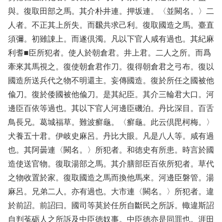
與。復取田部之馬。其介朴井連。押坂連。〈並闕名。〉二
人者。不正其上所失。而飜共求己利。復取國造之馬。臺直
須彌。初雖諌上。而遂倶濁。凡以下官人咸有過也。其紀麻
利耆■臣所犯者。使人於朝倉君。井上君。二人之所。而爲
牽來其馬視之。復使朝倉君作刀。復得朝倉君之弓布。復以
國造所送兵代之物不明還主。妄傳國造。復於所任之國被他
偸刀。復於倭國被他偸刀。是其紀臣。其介三輪君大口。河
邊臣百依等過也。其以下官人河邊臣磯泊。丹比深目。百舌
鳥長兄。葛城福草。難波癬龜。〈癬龜。此云倶毘柯梅。〉
犬養五十君。伊岐史麻呂。丹比大眼。凡是八人等。咸有過
也。其阿曇連〈闕名。〉所犯者。和徳史有所患。時言於國
造使送官物。復取湯部之馬。其介膳部臣百依所犯者。草代
之物收置於家。復取國造之馬而換他馬來。河邊臣磐管。湯
麻呂。兄弟二人。亦有過也。大市連〈闕名。〉所犯者。違
於前詔。前詔曰。國司等莫於任所自斷民之所訴。輙違斯詔
自判菟砺人之所訴及中臣徳奴事。中臣徳亦是同罪也。涯田