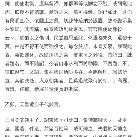
卿。便使勘當。庶無留滯。如群卿等或懈怠不懃。或阿黨比
周。朕復不肯聽諌。憂訴之人。當可撞鍾。詔已如此。既而
有民明直心、懷國土之風。切諌陳疏納於設匱。故今顯示集
在黎民。其表稱。縁奉國政到於京民。官官留使於雜役
云々。朕猶以之傷惻。民豈復思至此。然遷都未久。還似于
賓。由是不得不使而強役之。毎念於斯。未甞安寢。朕觀此
表。嘉歎難休。故隨所諌之言。罷處々之雜役。昔詔曰。諌
者題名。而不隨詔。今者自非求利而將助國。不言題。不。
諌朕癈忘。又詔。集在國民所訴多在。今將解理。諦聽所
宣。其欲决疑。入京朝集者。且莫退散聚侍於朝。』高麗。
百濟。任那。新羅並遣使貢獻調賦。
乙卯。天皇還自子代離宮。
三月癸亥朔甲子。詔東國々司等曰。集侍羣卿大夫。及臣
連。國造。伴造。并諸百姓等。咸可聽之。夫君於天地之