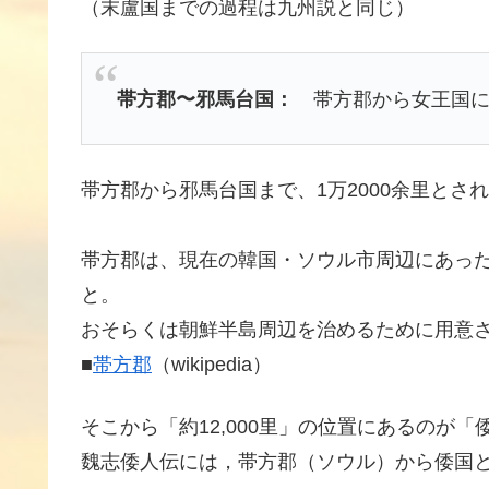
（末盧国までの過程は九州説と同じ）
帯方郡〜邪馬台国：
帯方郡から女王国に至
帯方郡から邪馬台国まで、1万2000余里とさ
帯方郡は、現在の韓国・ソウル市周辺にあっ
と。
おそらくは朝鮮半島周辺を治めるために用意
■
帯方郡
（wikipedia）
そこから「約12,000里」の位置にあるのが「
魏志倭人伝には，帯方郡（ソウル）から倭国