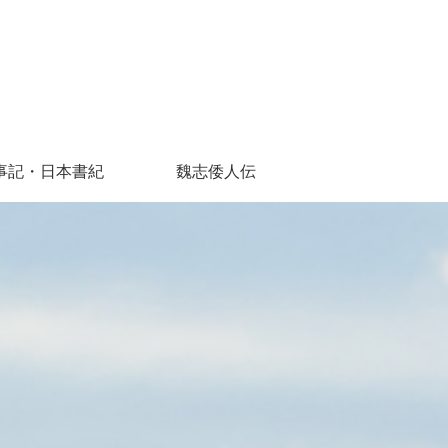
事記・日本書紀
魏志倭人伝