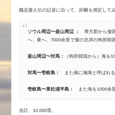
魏志倭人伝の記述に沿って、距離を測定して
ソウル周辺〜釜山周辺 ：
帯方郡から倭国
へ、東へ、7000余里で倭の北岸の狗邪韓
釜山周辺〜対馬：
（狗邪韓国から）海を1
対馬〜壱岐島：
また南に瀚海と呼ばれる海
壱岐島〜東松浦半島：
また海を1000余
合計、10,000里。