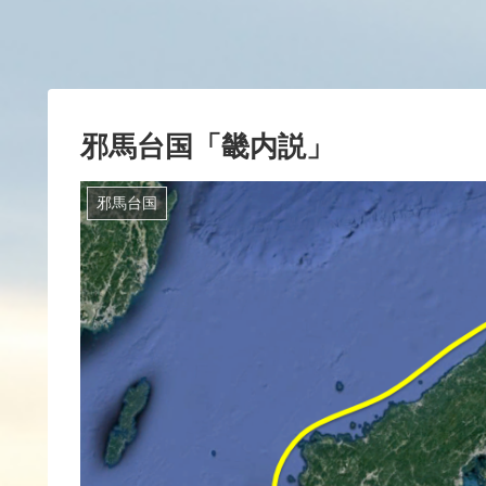
邪馬台国「畿内説」
邪馬台国