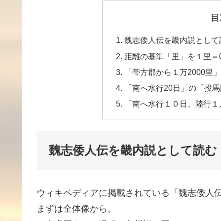
目
魏志倭人伝を畿内説として
距離の基準「里」を１里＝0
「帯方郡から１万2000里
「南へ水行20日」の「投
「南へ水行１０日、陸行１
魏志倭人伝を畿内説として読む
ウィキペディアに掲載されている「魏志倭人
まずは全体像から。