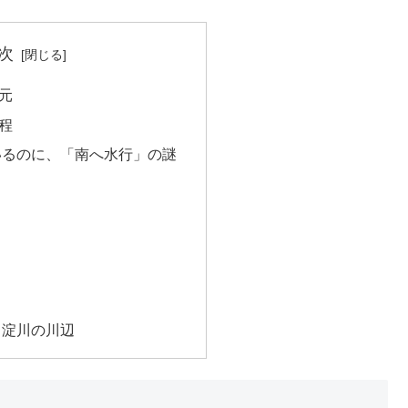
次
元
程
いるのに、「南へ水行」の謎
ト
・淀川の川辺