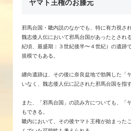
ヤマト王権のお膝元
邪馬台国・畿内説のなかでも、特に有力視さ
魏志倭人伝において邪馬台国があったとされ
紀頃、最盛期：３世紀後半〜４世紀）の遺跡
規模でもある。
纏向遺跡は、その後に奈良盆地で勃興した「
いなく、魏志倭人伝に記された邪馬台国を指
また、「邪馬台国」の読み方についても、「
もできる。
畿内において、その後ヤマト王権が始まった
んでいた可能性も考えられる。