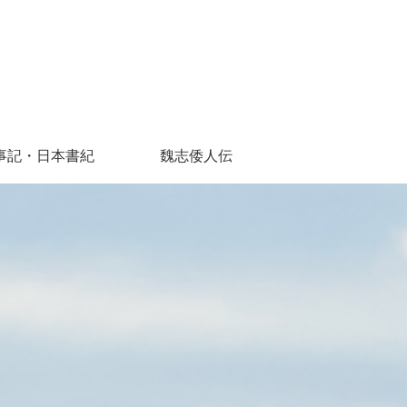
事記・日本書紀
魏志倭人伝