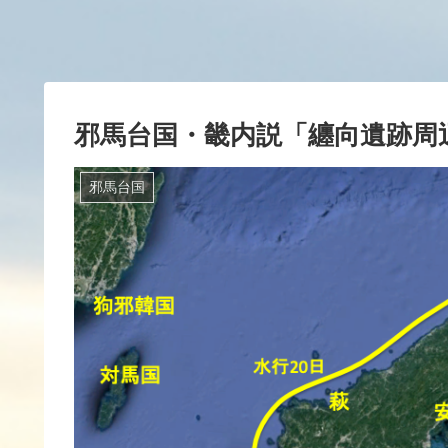
邪馬台国・畿内説「纏向遺跡周
邪馬台国