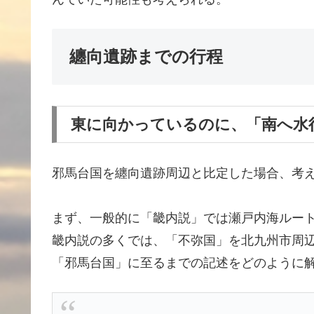
纏向遺跡までの行程
東に向かっているのに、「南へ水
邪馬台国を纏向遺跡周辺と比定した場合、考
まず、一般的に「畿内説」では瀬戸内海ルー
畿内説の多くでは、「不弥国」を北九州市周
「邪馬台国」に至るまでの記述をどのように