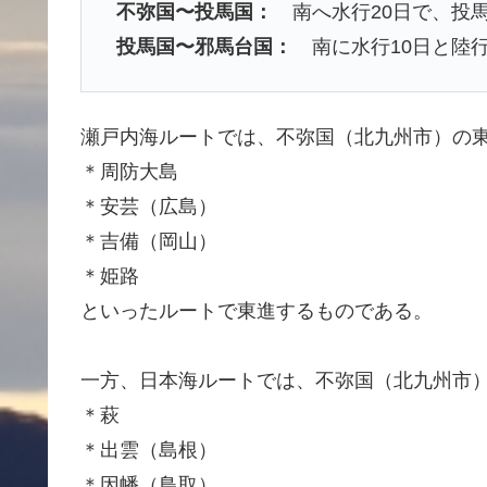
不弥国〜投馬国：
南へ水行20日で、投
投馬国〜邪馬台国：
南に水行10日と陸行
瀬戸内海ルートでは、不弥国（北九州市）の
＊周防大島
＊安芸（広島）
＊吉備（岡山）
＊姫路
といったルートで東進するものである。
一方、日本海ルートでは、不弥国（北九州市
＊萩
＊出雲（島根）
＊因幡（鳥取）