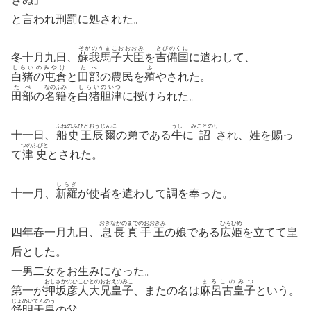
と言われ刑罰に処された。
そがのうまこおおおみ
きびのくに
冬十月九日、
蘇我馬子大臣
を
吉備国
に遣わして、
しらいのみやけ
たべ
ふ
白猪の屯倉
と
田部
の農民を
殖
やされた。
たべ
なのふみ
しらいのいつ
田部
の
名籍
を
白猪胆津
に授けられた。
ふねのふびとおうじんに
うし
みことのり
十一日、
船史王辰爾
の弟である
牛
に
詔
され、姓を賜っ
つのふびと
て
津史
とされた。
しらぎ
十一月、
新羅
が使者を遣わして調を奉った。
おきながのまでのおおきみ
ひろひめ
四年春一月九日、
息長真手王
の娘である
広姫
を立てて皇
后とした。
一男二女をお生みになった。
おしさかのひこひとのおおえのみこ
まろこのみつ
第一が
押坂彦人大兄皇子
、またの名は
麻呂古皇子
という。
じょめいてんのう
舒明天皇
の父。