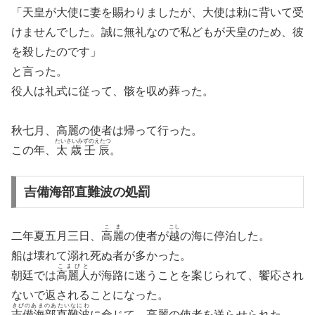
「天皇が大使に妻を賜わりましたが、大使は勅に背いて受
けませんでした。誠に無礼なので私どもが天皇のため、彼
を殺したのです」
と言った。
役人は礼式に従って、骸を収め葬った。
秋七月、高麗の使者は帰って行った。
たいさいみずのえたつ
この年、
太歳壬辰
。
吉備海部直難波の処罰
こま
こし
二年夏五月三日、
高麗
の使者が
越
の海に停泊した。
船は壊れて溺れ死ぬ者が多かった。
こまびと
朝廷では
高麗人
が海路に迷うことを案じられて、饗応され
ないで返されることになった。
きびのあまのあたいなにわ
吉備海部直難波
に命じて、高麗の使者を送らせられた。