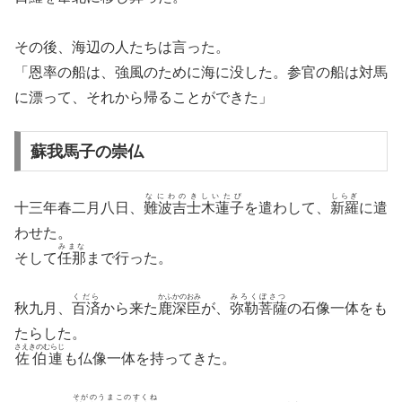
その後、海辺の人たちは言った。
「恩率の船は、強風のために海に没した。参官の船は対馬
に漂って、それから帰ることができた」
蘇我馬子の崇仏
なにわのきしいたび
しらぎ
十三年春二月八日、
難波吉士木蓮子
を遣わして、
新羅
に遣
わせた。
みまな
そして
任那
まで行った。
くだら
かふかのおみ
みろくぼさつ
秋九月、
百済
から来た
鹿深臣
が、
弥勒菩薩
の石像一体をも
たらした。
さえきのむらじ
佐伯連
も仏像一体を持ってきた。
そがのうまこのすくね