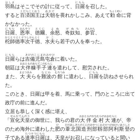
はしま
にちら
羽島
はそこでその計に従って、
日羅
を召した。
くだらこくおう
みかど
ちょくめい
すると
百済国王
は
天朝
を畏れかしこみ、あえて
勅命
に背
かなかった。
にちら
おんそつ
とくに
よぬ
がぬち
さんかん
日羅
、
恩率
、
徳爾
、
余怒
、
奇奴知
、
参官
、
かじとりとくそつしかんとく
かこ
柁師徳率次干徳
、
水夫
ら若干の人を奉った。
にちら
きびのこじまのみやけ
日羅
らは
吉備児島屯倉
に着いた。
おおとものあらてこのむらじ
朝廷は
大伴糠手子連
を遣わして、慰労された。
まえつきみ
なにわ
むろつみ
にちら
また、
大夫
らを
難波
の
館
に遣わし、
日羅
を訪ねさせられ
た。
このとき、日羅は甲を着、馬に乗って、門のところに出て
政庁の前に進んだ。
立居も恭しく深く感に堪え、
せんかてんのう
おおとものかなむらのおおむらじ
「
宣化天皇
の御世に、我らの君の
大伴金村大連
が、帝
ひ
ひのあしきたのくにのみやつこおさかべのゆけいありしと
のため海外に遣わした
肥
の
葦北国造刑部靱部阿利斯登
の
たつそつにちら
子である
達率日羅
は、天皇がお召しになっていると聞い