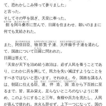
て、恐れかしこみ帰って参りました」
と言った。
そしてその甲を脱ぎ、天皇に奉った。
むろつみ
あとのくわいち
館
を
阿斗桑市
に営んで、日羅を住まわせ、願いのままに
何でも支給された。
あべのめのおみ
もののべのにえこのむらじ
おおとものあらてこのむらじ
また、
阿倍目臣
、
物部贄子連
、
大伴糠手子連
を遣わし
にちら
て、国政について
日羅
に問われた。
日羅は答えて、
「天皇が天下を治め給う政治は、必ず人民を養うことであ
り、にわかに兵を興して、民力を失い滅ぼすようなことを
すべきではないと思います。それゆえ、今、国政を議る人
おみ
むらじ
とものみやつこ
くにのみやつこ
は、朝廷に仕える
臣
、
連
、
伴造
、
国造
から下百姓に至
るまで、皆、富み栄え、足らないところのないように努
め、このようにすること三年。食糧や兵力を充たし、人民
が喜んで使われ、水火も辞せず、上下一つになって、国の