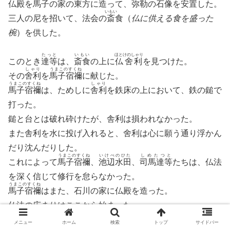
仏殿を
馬子
の家の東方に造って、
弥勒
の石像を安置した。
いもい
三人の尼を招いて、法会の
斎
食（
仏に供える食を盛った
椀
）を供した。
たっと
いもい
ほとけのしゃり
このとき
達等
は、
斎食
の上に
仏舍利
を見つけた。
しゃり
うまこのすくね
その
舍利
を
馬子宿禰
に献じた。
うまこのすくね
しゃり
馬子宿禰
は、ためしに
舎利
を鉄床の上において、鉄の鎚で
打った。
鎚と台とは破れ砕けたが、舎利は損われなかった。
また舎利を水に投げ入れると、舍利は心に願う通り浮かん
だり沈んだりした。
うまこのすくね
いけべのひた
しめたつと
これによって
馬子宿禰
、
池辺水田
、
司馬達等
たちは、仏法
を深く信じて修行を怠らなかった。
うまこのすくね
馬子宿禰
はまた、石川の家に仏殿を造った。
仏法の広まりはここから始まった。
メニュー
ホーム
検索
トップ
サイドバー
そがのおおおみうまこのすくね
おおののおか