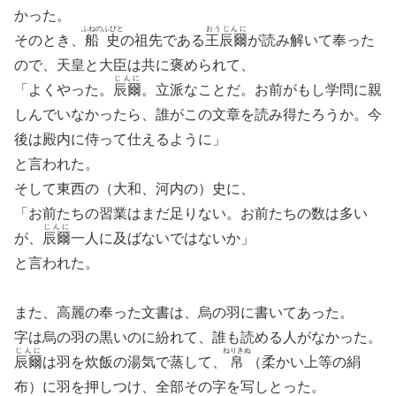
かった。
ふねのふびと
おうじんに
そのとき、
船史
の祖先である
王辰爾
が読み解いて奉った
ので、天皇と大臣は共に褒められて、
じんに
「よくやった。
辰爾
。立派なことだ。お前がもし学問に親
しんでいなかったら、誰がこの文章を読み得たろうか。今
後は殿内に侍って仕えるように」
と言われた。
そして東西の（大和、河内の）史に、
「お前たちの習業はまだ足りない。お前たちの数は多い
じんに
が、
辰爾
一人に及ばないではないか」
と言われた。
また、高麗の奉った文書は、烏の羽に書いてあった。
字は烏の羽の黒いのに紛れて、誰も読める人がなかった。
じんに
ねりきぬ
辰爾
は羽を炊飯の湯気で蒸して、
帛
（柔かい上等の絹
布）に羽を押しつけ、全部その字を写しとった。