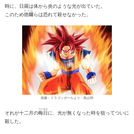
時に、日羅は体から炎のような光が出ていた。
とくに
このため
徳爾
らは恐れて殺せなかった。
画像：ドラゴンボールより：鳥山明
つごもり
それが十二月の
晦日
に、光が無くなった時を狙ってついに
殺した。