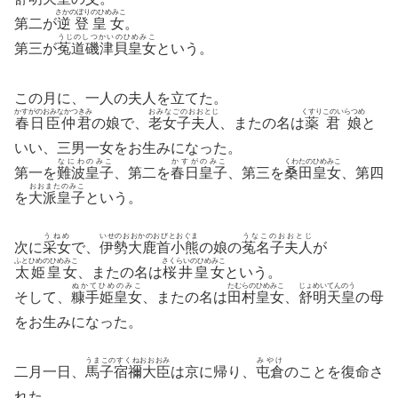
さかのぼりのひめみこ
第二が
逆登皇女
。
うじのしつかいのひめみこ
第三が
菟道磯津貝皇女
という。
この月に、一人の夫人を立てた。
かすがのおみなかつきみ
おみなごのおおとじ
くすりこのいらつめ
春日臣仲君
の娘で、
老女子夫人
、またの名は
薬君娘
と
いい、三男一女をお生みになった。
なにわのみこ
かすがのみこ
くわたのひめみこ
第一を
難波皇子
、第二を
春日皇子
、第三を
桑田皇女
、第四
おおまたのみこ
を
大派皇子
という。
うねめ
いせのおおかのおびとおぐま
うなこのおおとじ
次に
采女
で、
伊勢大鹿首小熊
の娘の
菟名子夫人
が
ふとひめのひめみこ
さくらいのひめみこ
太姫皇女
、またの名は
桜井皇女
という。
ぬかてひめのみこ
たむらのひめみこ
じょめいてんのう
そして、
糠手姫皇女
、またの名は
田村皇女
、
舒明天皇
の母
をお生みになった。
うまこのすくねおおおみ
みやけ
二月一日、
馬子宿禰大臣
は京に帰り、
屯倉
のことを復命さ
れた。