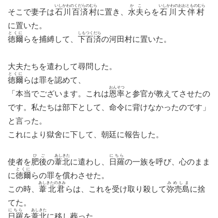
いしかわのくだらのむら
かこ
いしかわのおおとものむら
そこで妻子は
石川百済村
に置き、
水夫
らを
石川大伴村
に置いた。
とくに
しもつくだら
徳爾
らを捕縛して、
下百済
の河田村に置いた。
大夫たちを遣わして尋問した。
とくに
徳爾
らは罪を認めて、
おんそつ
「本当でございます。これは
恩率
と参官が教えてさせたの
です。私たちは部下として、命令に背けなかったのです」
と言った。
これにより獄舍に下して、朝廷に報告した。
ひご
あしきた
にちら
使者を
肥後
の
葦北
に遣わし、
日羅
の一族を呼び、心のまま
とくに
に
徳爾
らの罪を償わさせた。
あしきたのきみ
みめしま
この時、
葦北君
らは、これを受け取り殺して
弥売島
に捨
てた。
にちら
あしきた
日羅
を
葦北
に移し葬った。