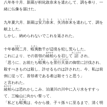
八年冬十月、
新羅
が
枳叱政奈末
を遣わして、調を奉り、一
緒に仏像を届けた。
あとなま
ししょうなま
九年夏六月、新羅は
安刀奈末
、
失消奈末
を遣わして、調を
献上した。
しかし、納められないでこれを返された。
うるう
えみし
十年春
閏
二月、
蝦夷
数千が辺境を犯し荒らした。
あやかす
みことのり
これにより、その首領の
綾柏
らを召して
詔
され、
えみし
けいこうてんのう
「思うに、お前たち
蝦夷
らを
景行天皇
の御世に討伐され、
殺すべきものは殺し、許せるものは許された。今、私は前
例に従って、首領者である者は殺そうと思う」
と言われた。
あやかす
綾柏
らは恐れかしこみ、泊瀬川の川中に入り水をすすっ
て、三輪山に向かい誓って、
えみし
「私ども
蝦夷
は、今から後、子々孫々に至るまで、清く明