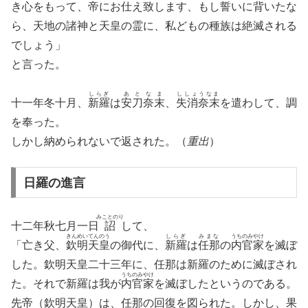
き心をもって、帝にお仕え致します、もし誓いに背いたな
ら、天地の諸神と天皇の霊に、私どもの種族は絶滅される
でしょう」
と言った。
しらぎ
あとなま
ししょうなま
十一年冬十月、
新羅
は
安刀奈末
、
失消奈末
を遣わして、調
を奉った。
しかし納められないで返された。（
重出
）
日羅の進言
みことのり
十二年秋七月一日
詔
して、
きんめいてんのう
しらぎ
みまな
うちのみやけ
「亡き父、
欽明天皇
の御代に、
新羅
は
任那
の
内官家
を滅ぼ
した。欽明天皇二十三年に、任那は新羅のために滅ぼされ
うちのみやけ
た。それで新羅は我が
内官家
を滅ぼしたというのである。
先帝（欽明天皇）は、任那の回復を図られた。しかし、果