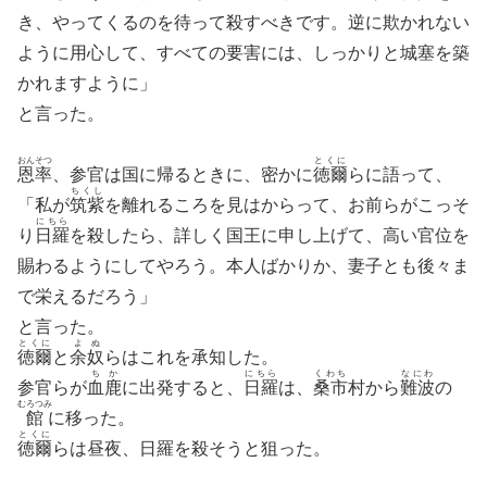
き、やってくるのを待って殺すべきです。逆に欺かれない
ように用心して、すべての要害には、しっかりと城塞を築
かれますように」
と言った。
おんそつ
とくに
恩率
、参官は国に帰るときに、密かに
徳爾
らに語って、
ちくし
「私が
筑紫
を離れるころを見はからって、お前らがこっそ
にちら
り
日羅
を殺したら、詳しく国王に申し上げて、高い官位を
賜わるようにしてやろう。本人ばかりか、妻子とも後々ま
で栄えるだろう」
と言った。
とくに
よぬ
徳爾
と
余奴
らはこれを承知した。
ちか
にちら
くわち
なにわ
参官らが
血鹿
に出発すると、
日羅
は、
桑市
村から
難波
の
むろつみ
館
に移った。
とくに
徳爾
らは昼夜、日羅を殺そうと狙った。