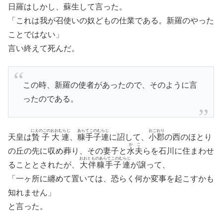
日羅はしかし、蘇生して言った。
「これは我が召使いの奴どもの仕業である。新羅のやった
ことではない」
言い終えて死んだ。
この時、新羅の使者があったので、そのように言
ったのである。
にえのこのおおむらじ
あらてこのむらじ
おごおり
天皇は
贄子大連
、
糠手子連
に詔して、
小郡
の西のほとり
かこ
の丘の先に収め葬り、その妻子と
水夫
らを石川に住まわせ
おおとものあらてこのむらじ
ることとされたが、
大伴糠手子連
が譲って、
「一ヶ所に纏めて置いては、恐らく何か変事を起こすかも
知れません」
と言った。