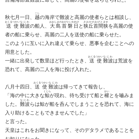
こし
秋七月一日、
越
の海岸で難波と高麗の使者らとは相談し、
おくるつかい
なにわ
おおしまのおびといわれひ
さおかのおびとませ
送使
難波
の船人、
大島首磐日
と
狭丘首間狭
を高麗の使
者の船に乗らせ、高麗の二人を送使の船に乗らせた。
このように互いに入れ違えて乗らせ、悪事を企むことへの
用意とした。
おくるつかい
なにわ
一緒に出発して数里ほど行ったとき、
送使
難波
は荒波を
恐れて、高麗の二人を海に投げ入れた。
おくるつかい
なにわ
八月十四日、
送使
難波
は帰ってきて報告し、
くじら
かい
「海の中に大きな
鯨
が現れ、待ち受けて船と
權
とを嚙みま
なにわ
した。
難波
らは鯨が船を呑んでしまうことを恐れて、海に
入り助けることもできませんでした」
と言った。
天皇はこれをお聞きになって、そのデタラメであることを
お知りになった。