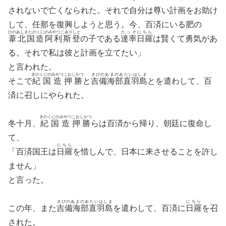
されないで亡くなられた。それで自分は尊い計画をお助け
して、任那を復興しようと思う。今、百済にいる肥の
ひのあしきたのくにのみやつこありしと
たっそにちら
葦北国造阿利斯登
の子である
達率日羅
は賢くて勇気があ
る。それで私は彼と計画を立てたい」
と言われた。
きのくにのみやつこおしかつ
きびのあまのあたいはしま
そこで
紀国造押勝
と
吉備海部直羽島
とを遣わして、百
済に召しにやられた。
きのくにのみやつこおしかつ
冬十月、
紀国造押勝
らは百済から帰り、朝廷に復命し
て、
にちら
「百済国王は
日羅
を惜しんで、日本に来させることを許し
ません」
と言った。
きびのあまのあたいはしま
にちら
この年、また
吉備海部直羽島
を遣わして、百済に
日羅
を召
された。