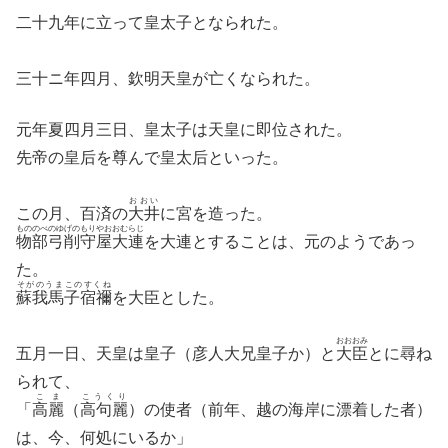
二十九年に立って皇太子となられた。
三十ニ年四月、欽明天皇が亡くなられた。
元年夏四月三日、皇太子は天皇に即位された。
先帝の皇后を尊んで皇太后といった。
おおい
この月、百済の
大井
に宮を造った。
もののべのゆげのもりやおおむらじ
物部弓削守屋大連
を大連とすることは、元のようであっ
た。
そがのうまこのすくね
蘇我馬子宿禰
を大臣とした。
おおおみ
五月一日、天皇は皇子（彦人大兄皇子か）と
大臣
とに尋ね
られて、
こま
こうくり
「
高麗
（
高句麗
）の使者（前年、越の海岸に漂着した者）
は、今、何処にいるか」