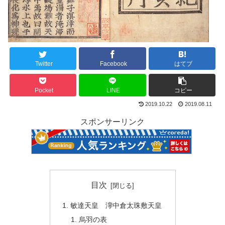
Twitter
Facebook
はてブ
Pocket
LINE
コピー
2019.10.22
2019.08.11
スポンサーリンク
目次
敏達天皇 濘中倉太珠敷天皇
烏羽の表