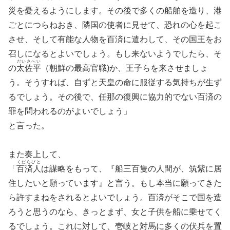
災を憂えるようにします。その後で多くの船舶を造り、港
ごとにつらねおき、隣国の使者に見せて、恐れの心を起こ
させ、そして有能な人物を百済に遣わして、その国王をお
召しになるとよいでしょう。もし来ないようでしたら、そ
だいさへい
の
太佐平
（朝鮮の最高官職)か、王子らを来させましょ
う。そうすれば、自ずと天皇の命に服従する気持ちが生ず
るでしょう。その後で、任那の復興に協力的でない百済の
罪を問われるのがよいでしょう」
と言った。
また奏上して、
くだらびと
「
百済人
は謀略をもって、『船三百隻の人間が、筑紫に居
住したいと願っています』と言う。もし本当に願ってきた
ら許すまねをされるとよいでしょう。百済がそこで国を造
ろうと思うのなら、きっとまず、女と子供を船に乗せてく
るでしょう。これに対して、壱岐と対馬に多くの伏兵を置