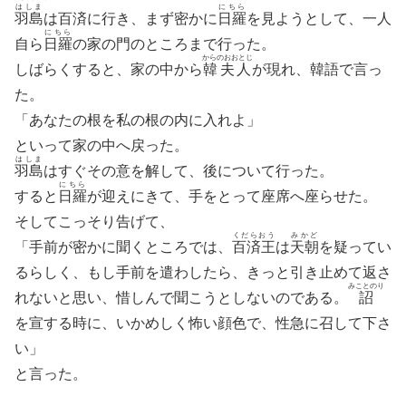
はしま
にちら
羽島
は百済に行き、まず密かに
日羅
を見ようとして、一人
にちら
自ら
日羅
の家の門のところまで行った。
からのおおとじ
しばらくすると、家の中から
韓夫人
が現れ、韓語で言っ
た。
「あなたの根を私の根の内に入れよ」
といって家の中へ戻った。
はしま
羽島
はすぐその意を解して、後について行った。
にちら
すると
日羅
が迎えにきて、手をとって座席へ座らせた。
そしてこっそり告げて、
くだらおう
みかど
「手前が密かに聞くところでは、
百済王
は
天朝
を疑ってい
るらしく、もし手前を遣わしたら、きっと引き止めて返さ
みことのり
れないと思い、惜しんで聞こうとしないのである。
詔
を宣する時に、いかめしく怖い顔色で、性急に召して下さ
い」
と言った。