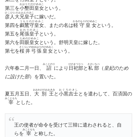
おはりだのひめみこ
第三を
小墾田皇女
という。
ひこひとのおおえのみこ
彦人大兄皇子
に嫁いだ。
うもりのひめみこ
かるのもりのひめみこ
第四を
鸕鶿守皇女
、またの名は
軽守皇女
という。
おわりのみこ
第五を
尾張皇子
という。
ためのひめみこ
第六を
田眼皇女
という。舒明天皇に嫁した。
さくらいのゆみはりのひめみこ
第七を
桜井弓張皇女
という。
みことのり
ひのまつりべ
ささいちべ
六年春二月一日、
詔
により
日祀部
と
私部
（
皇妃のため
に設けた部
）を置いた。
おおわけのおおきみ
おぐろのきし
夏五月五日、
大別王
と
小黒吉士
とを遣わして、百済国の
みこともち
宰
とした。
王の使者が命令を受けて三韓に遣わされると、自
みこともち
らを
宰
と称した。