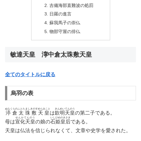
吉備海部直難波の処罰
日羅の進言
蘇我馬子の崇仏
物部守屋の排仏
敏達天皇 濘中倉太珠敷天皇
全てのタイトルに戻る
烏羽の表
ぬなくらのふとたましきのすめらみこと
きんめいてんのう
渟倉太珠敷天皇
は
欽明天皇
の第二子である。
せんかてんのう
いしひめのきさき
母は
宣化天皇
の娘の
石姫皇后
である。
天皇は仏法を信じられなくて、文章や史学を愛された。