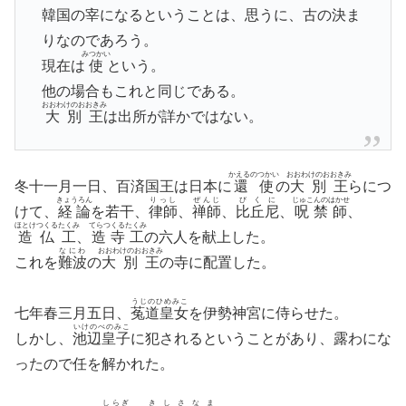
韓国の宰になるということは、思うに、古の決ま
りなのであろう。
みつかい
現在は
使
という。
他の場合もこれと同じである。
おおわけのおおきみ
大別王
は出所が詳かではない。
かえるのつかい
おおわけのおおきみ
冬十一月一日、百済国王は日本に
還使
の
大別王
らにつ
きょうろん
りっし
ぜんじ
びくに
じゅこんのはかせ
けて、
経論
を若干、
律師
、
禅師
、
比丘尼
、
呪禁師
、
ほとけつくるたくみ
てらつくるたくみ
造仏工
、
造寺工
の六人を献上した。
なにわ
おおわけのおおきみ
これを
難波
の
大別王
の寺に配置した。
うじのひめみこ
七年春三月五日、
菟道皇女
を伊勢神宮に侍らせた。
いけのべのみこ
しかし、
池辺皇子
に犯されるということがあり、露わにな
ったので任を解かれた。
しらぎ
きしさなま