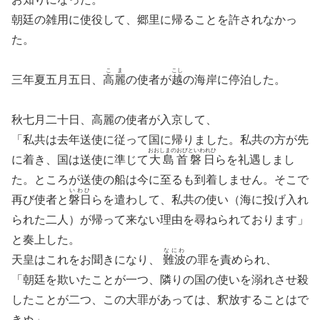
朝廷の雑用に使役して、郷里に帰ることを許されなかっ
た。
こま
こし
三年夏五月五日、
高麗
の使者が
越
の海岸に停泊した。
秋七月二十日、高麗の使者が入京して、
「私共は去年送使に従って国に帰りました。私共の方が先
おおしまのおびといわれひ
に着き、国は送使に準じて
大島首磐日
らを礼遇しまし
た。ところが送使の船は今に至るも到着しません。そこで
いわひ
再び使者と
磐日
らを遣わして、私共の使い（海に投げ入れ
られた二人）が帰って来ない理由を尋ねられております」
と奏上した。
なにわ
天皇はこれをお聞きになり、
難波
の罪を責められ、
「朝廷を欺いたことが一つ、隣りの国の使いを溺れさせ殺
したことが二つ、この大罪があっては、釈放することはで
きぬ」