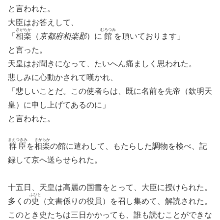
と言われた。
大臣はお答えして、
さがらか
むろつみ
「
相楽
（
京都府相楽郡
）に
館
を頂いております」
と言った。
天皇はお聞きになって、たいへん痛ましく思われた。
悲しみに心動かされて嘆かれ、
「悲しいことだ。この使者らは、既に名前を先帝（欽明天
皇）に申し上げてあるのに」
と言われた。
まえつきみ
さがらか
群臣
を
相楽
の館に遣わして、もたらした調物を検べ、記
録して京へ送らせられた。
十五日、天皇は高麗の国書をとって、大臣に授けられた。
ふひと
多くの
史
（文書係りの役員）を召し集めて、解読された。
このとき史たちは三日かかっても、誰も読むことができな