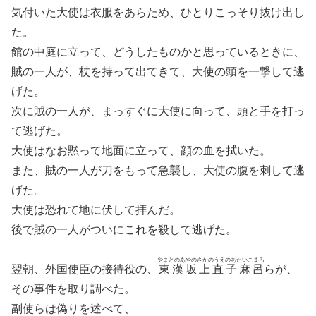
気付いた大使は衣服をあらため、ひとりこっそり抜け出し
た。
館の中庭に立って、どうしたものかと思っているときに、
賊の一人が、杖を持って出てきて、大使の頭を一撃して逃
げた。
次に賊の一人が、まっすぐに大使に向って、頭と手を打っ
て逃げた。
大使はなお黙って地面に立って、顔の血を拭いた。
また、賊の一人が刀をもって急襲し、大使の腹を刺して逃
げた。
大使は恐れて地に伏して拝んだ。
後で賊の一人がついにこれを殺して逃げた。
やまとのあやのさかのうえのあたいこまろ
翌朝、外国使臣の接待役の、
東漢坂上直子麻呂
らが、
その事件を取り調べた。
副使らは偽りを述べて、