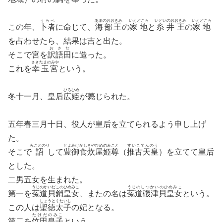
うらべ
あまのおおきみ
いえどころ
いといのおおきみ
いえどころ
この年、
卜者
に命じて、
海部王
の
家地
と
糸井王
の
家地
を占わせたら、結果は吉と出た。
おさだ
そこで宮を
訳語田
に造った。
さきたまのみや
これを
幸玉宮
という。
ひろひめ
冬十一月、皇后
広姫
が薨じられた。
五年春三月十日、役人が皇后を立てられるよう申し上げ
た。
みことのり
とよみけかしきやひめのみこと
すいこてんのう
そこで
詔
して
豊御食炊屋姫尊
（
推古天皇
）を立てて皇后
とした。
二男五女を生まれた。
うじのかいだこのひめみこ
うじのしつかいのひめみこ
第一を
菟道貝銷皇女
、またの名は
菟道磯津貝皇女
という。
しょうとくたいし
この人は
聖徳太子
の妃となる。
たけだのみこ
第二を
竹田皇子
という。