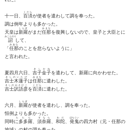
くだら
十一日、
百済
が使者を遣わして調を奉った。
調は例年よりも多かった。
しらぎ
みまな
天皇は
新羅
がまだ
任那
を復興しないので、皇子と大臣とに
みことのり
詔
して、
みあな
「
任那
のことを怠らないように」
と言われた。
きしかね
夏四月六日、
吉子金子
を遣わして、新羅に向かわせた。
きしのいたび
みまな
吉士木蓮子
は
任那
に遣わした。
きしのおさひこ
くだら
吉士訳語彦
を
百済
に遣わした。
しらぎ
六月、
新羅
が使者を遣わし、調を奉った。
恒例よりも多かった。
たたら
すなら
わだ
ほちくい
同時
に多多羅
、
須奈羅
、
和陀
、
発鬼
の四力村（元・任那の
地域）の村の調を奉った。