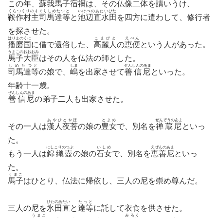
この年、
蘇我馬子宿禰
は、その仏像二体を請いうけ、
くらつくりのすぐりしめたつと
いけべのあたいひた
鞍作村主司馬達等
と
池辺直水田
を四方に遣わして、修行者
を探させた。
はりまのくに
こまびと
えべん
播磨国
に僧で還俗した、
高麗人
の
恵便
という人があった。
うまこのおおおみ
馬子大臣
はその人を仏法の師とした。
しめたつと
しま
ぜんしんのあま
司馬達等
の娘で、
嶋
を出家させて
善信尼
といった。
年齢十一歳。
ぜんしんのあま
善信尼
の弟子二人も出家させた。
あやひとやほ
とよめ
ぜんぞうのあま
その一人は
漢人夜菩
の娘の
豊女
で、別名を
禅蔵尼
といっ
た。
にしこりのつぶ
いしめ
えぜんのあま
もう一人は
錦織壺
の娘の
石女
で、別名を
恵善尼
といっ
た。
うまこ
馬子
はひとり、仏法に帰依し、三人の尼を崇め尊んだ。
ひたのあたい
たっと
三人の尼を
氷田直
と
達等
に託して衣食を供させた。
うまこ
みろく