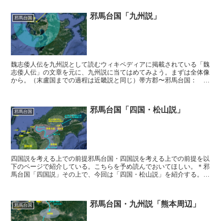
邪馬台国「九州説」
邪馬台国
魏志倭人伝を九州説として読むウィキペディアに掲載されている「魏
志倭人伝」の文章を元に、九州説に当てはめてみよう。まずは全体像
から。（末盧国までの過程は近畿説と同じ）帯方郡〜邪馬台国： 帯
方郡から女王国に至る、1万2000余里である。帯方郡か...
邪馬台国「四国・松山説」
邪馬台国
四国説を考える上での前提邪馬台国・四国説を考える上での前提を以
下のページで紹介している。こちらを予め読んでおいてほしい。＊邪
馬台国「四国説」その上で、今回は「四国・松山説」を紹介する。邪
馬台国は松山にあった邪馬台国に対抗する古代日本の国家と...
邪馬台国・九州説「熊本周辺」
邪馬台国