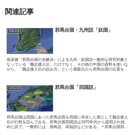
関連記事
邪馬台国・九州説「奴国」
邪馬台国
孫栄健『邪馬台国の全解決』による九州・奴国説一般的な研究対象と
なっている「魏志倭人伝」だけでなく、その他の中国の資料を使いな
がら、「魏志倭人伝の読み方」という着眼点から邪馬台国の位置を比
定した良書。孫栄健『邪馬台国の全解決』（言視舎）ここで...
邪馬台国「四国説」
邪馬台国
邪馬台国は四国にあった邪馬台国を四国に存在した国として魏志倭人
伝の行程を読んでみる。邪馬台国四国説は1970年代から提唱され始
めた説で、一般的には、徳島説、高知説などがある。＊邪馬台国四国
説（ウィキペディア）もとより、邪馬台国の位置は魏志倭...