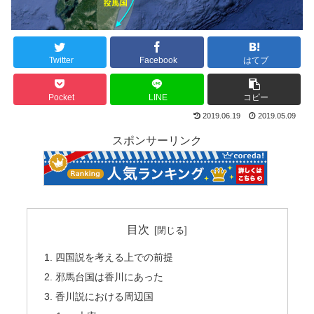
Twitter
Facebook
はてブ
Pocket
LINE
コピー
2019.06.19
2019.05.09
スポンサーリンク
目次
四国説を考える上での前提
邪馬台国は香川にあった
香川説における周辺国