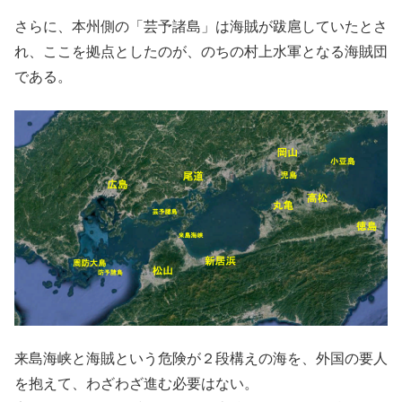
さらに、本州側の「芸予諸島」は海賊が跋扈していたとさ
れ、ここを拠点としたのが、のちの村上水軍となる海賊団
である。
来島海峡と海賊という危険が２段構えの海を、外国の要人
を抱えて、わざわざ進む必要はない。