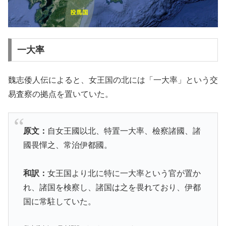
一大率
魏志倭人伝によると、女王国の北には「一大率」という交
易査察の拠点を置いていた。
原文：
自女王國以北、特置一大率、檢察諸國、諸
國畏憚之、常治伊都國。
和訳：
女王国より北に特に一大率という官が置か
れ、諸国を検察し、諸国は之を畏れており、伊都
国に常駐していた。