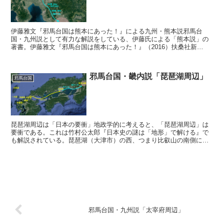
伊藤雅文『邪馬台国は熊本にあった！』による九州・熊本説邪馬台
国・九州説として有力な解説をしている、伊藤氏による「熊本説」の
著書。伊藤雅文『邪馬台国は熊本にあった！』（2016）扶桑社新書
伊藤氏による魏志倭人伝の文書読み解きを解説する。邪馬台...
邪馬台国・畿内説「琵琶湖周辺」
邪馬台国
琵琶湖周辺は「日本の要衝」地政学的に考えると、「琵琶湖周辺」は
要衝である。これは竹村公太郎『日本史の謎は「地形」で解ける』で
も解説されている。琵琶湖（大津市）の西、つまり比叡山の南側に
は、その狭いエリアに主要道路・高速道路・鉄道が束になって...
邪馬台国・九州説「太宰府周辺」