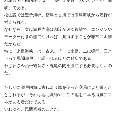
邪馬台国・四国説では、「陸行１ヶ月」のポイントが「海
峡」である。
松山説では豊予海峡、徳島と香川では来島海峡から陸行が
考えられる。
なぜなら、実は瀬戸内海は潮流が速く複雑で、エンジンや
モーター付きの船でなければ、渡海することが非常に困難
だからだ。
特に「来島海峡」は、古来、「一に来島、二に鳴門、三と
下って馬関瀬戸」と謳われるほどの難所である。
わざわざ今治〜観音寺・丸亀の間を渡航する必要はないの
だ。
たしかに瀬戸内海は古代より船を使った交易により栄えた
とされるが、それは地元漁師や、この地を牛耳る海賊にコ
ネがある者だけである。
いわゆる、民間業者のことだ。