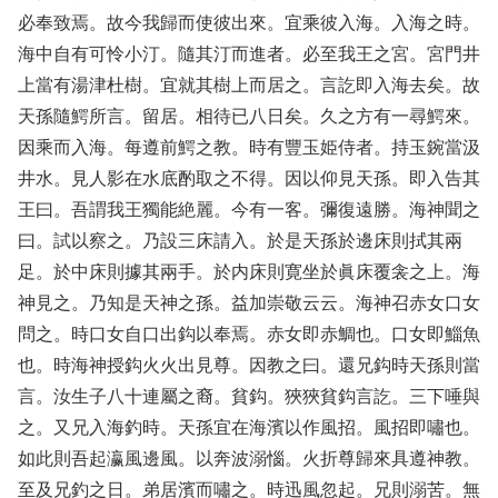
必奉致焉。故今我歸而使彼出來。宜乘彼入海。入海之時。
海中自有可怜小汀。隨其汀而進者。必至我王之宮。宮門井
上當有湯津杜樹。宜就其樹上而居之。言訖即入海去矣。故
天孫隨鰐所言。留居。相待已八日矣。久之方有一尋鰐來。
因乘而入海。每遵前鰐之教。時有豐玉姫侍者。持玉鋺當汲
井水。見人影在水底酌取之不得。因以仰見天孫。即入告其
王曰。吾謂我王獨能絶麗。今有一客。彌復遠勝。海神聞之
曰。試以察之。乃設三床請入。於是天孫於邊床則拭其兩
足。於中床則據其兩手。於内床則寛坐於眞床覆衾之上。海
神見之。乃知是天神之孫。益加崇敬云云。海神召赤女口女
問之。時口女自口出鈎以奉焉。赤女即赤鯛也。口女即鯔魚
也。時海神授鈎火火出見尊。因教之曰。還兄鈎時天孫則當
言。汝生子八十連屬之裔。貧鈎。狹狹貧鈎言訖。三下唾與
之。又兄入海釣時。天孫宜在海濱以作風招。風招即嘯也。
如此則吾起瀛風邊風。以奔波溺惱。火折尊歸來具遵神教。
至及兄釣之日。弟居濱而嘯之。時迅風忽起。兄則溺苦。無