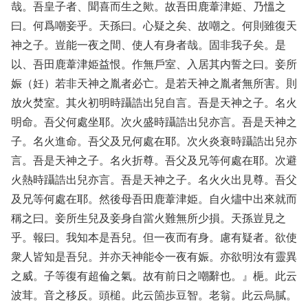
哉。吾皇子者、聞喜而生之歟。故吾田鹿葦津姫、乃慍之
曰。何爲嘲妾乎。天孫曰。心疑之矣、故嘲之。何則雖復天
神之子。豈能一夜之間、使人有身者哉。固非我子矣。是
以、吾田鹿葦津姫益恨。作無戶室、入居其内誓之曰。妾所
娠（妊）若非天神之胤者必亡。是若天神之胤者無所害。則
放火焚室。其火初明時躡誥出兒自言。吾是天神之子。名火
明命。吾父何處坐耶。次火盛時躡誥出兒亦言。吾是天神之
子。名火進命。吾父及兄何處在耶。次火炎衰時躡誥出兒亦
言。吾是天神之子。名火折尊。吾父及兄等何處在耶。次避
火熱時躡誥出兒亦言。吾是天神之子。名火火出見尊。吾父
及兄等何處在耶。然後母吾田鹿葦津姫。自火燼中出來就而
稱之曰。妾所生兒及妾身自當火難無所少損。天孫豈見之
乎。報曰。我知本是吾兒。但一夜而有身。慮有疑者。欲使
衆人皆知是吾兒。并亦天神能令一夜有娠。亦欲明汝有靈異
之威。子等復有超倫之氣。故有前日之嘲辭也。』梔。此云
波茸。音之移反。頭槌。此云箇歩豆智。老翁。此云烏膩。