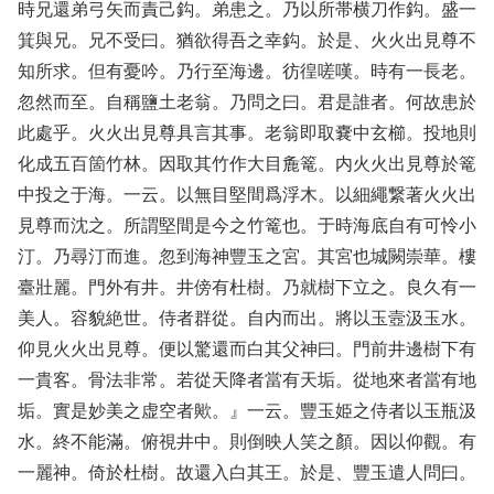
時兄還弟弓矢而責己鈎。弟患之。乃以所帯横刀作鈎。盛一
箕與兄。兄不受曰。猶欲得吾之幸鈎。於是、火火出見尊不
知所求。但有憂吟。乃行至海邊。彷徨嗟嘆。時有一長老。
忽然而至。自稱鹽土老翁。乃問之曰。君是誰者。何故患於
此處乎。火火出見尊具言其事。老翁即取嚢中玄櫛。投地則
化成五百箇竹林。因取其竹作大目麁篭。内火火出見尊於篭
中投之于海。一云。以無目堅間爲浮木。以細繩繋著火火出
見尊而沈之。所謂堅間是今之竹篭也。于時海底自有可怜小
汀。乃尋汀而進。忽到海神豐玉之宮。其宮也城闕崇華。樓
臺壯麗。門外有井。井傍有杜樹。乃就樹下立之。良久有一
美人。容貌絶世。侍者群從。自内而出。將以玉壼汲玉水。
仰見火火出見尊。便以驚還而白其父神曰。門前井邊樹下有
一貴客。骨法非常。若從天降者當有天垢。從地來者當有地
垢。實是妙美之虚空者歟。』一云。豐玉姫之侍者以玉瓶汲
水。終不能滿。俯視井中。則倒映人笑之顏。因以仰觀。有
一麗神。倚於杜樹。故還入白其王。於是、豐玉遣人問曰。