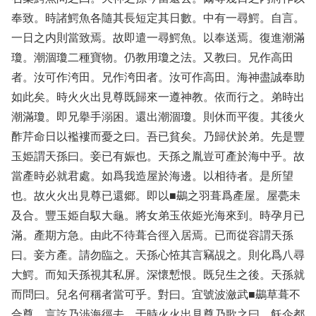
奉致。時諸鰐魚各隨其長短定其日數。中有一尋鰐。自言。
一日之内則當致焉。故即遣一尋鰐魚。以奉送焉。復進潮滿
瓊。潮涸瓊二種寶物。仍教用瓊之法。又教曰。兄作高田
者。汝可作洿田。兄作洿田者。汝可作高田。海神盡誠奉助
如此矣。時火火出見尊既歸來一遵神教。依而行之。弟時出
潮滿瓊。即兄擧手溺困。還出潮涸瓊。則休而平復。其後火
酢芹命日以襤褸而憂之曰。吾已貧矣。乃歸伏於弟。先是豐
玉姫謂天孫曰。妾已有娠也。天孫之胤豈可產於海中乎。故
當產時必就君處。如爲我造屋於海邊。以相待者。是所望
也。故火火出見尊已還郷。即以■鷀之羽葺爲產屋。屋甍未
及合。豐玉姫自馭大龜。將女弟玉依姫光海來到。時孕月已
滿。產期方急。由此不待葺合徑入居焉。已而從容謂天孫
曰。妾方產。請勿臨之。天孫心恠其言竊覘之。則化爲八尋
大鰐。而知天孫視其私屏。深懷慙恨。既兒生之後。天孫就
而問曰。兒名何稱者當可乎。對曰。宜號波瀲武■鷀草葺不
合尊。言訖乃渉海徑去。于時火火出見尊乃歌之曰。飫企都