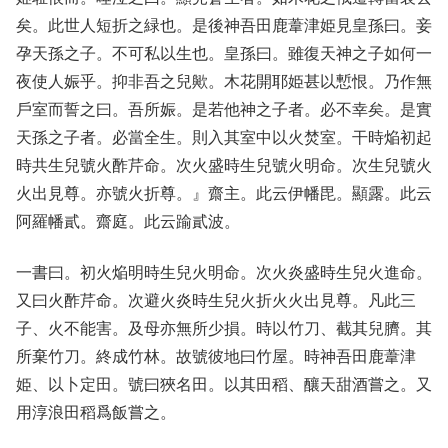
矣。此世人短折之緑也。是後神吾田鹿葦津姫見皇孫曰。妾
孕天孫之子。不可私以生也。皇孫曰。雖復天神之子如何一
夜使人娠乎。抑非吾之兒歟。木花開耶姫甚以慙恨。乃作無
戶室而誓之曰。吾所娠。是若他神之子者。必不幸矣。是實
天孫之子者。必當全生。則入其室中以火焚室。干時焔初起
時共生兒號火酢芹命。次火盛時生兒號火明命。次生兒號火
火出見尊。亦號火折尊。』齋主。此云伊幡毘。顯露。此云
阿羅幡貳。齋庭。此云踰貳波。
一書曰。初火焔明時生兒火明命。次火炎盛時生兒火進命。
又曰火酢芹命。次避火炎時生兒火折火火出見尊。凡此三
子、火不能害。及母亦無所少損。時以竹刀、截其兒臍。其
所棄竹刀。終成竹林。故號彼地曰竹屋。時神吾田鹿葦津
姫、以卜定田。號曰狹名田。以其田稻、釀天甜酒嘗之。又
用淳浪田稻爲飯嘗之。