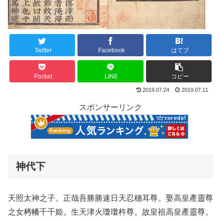
Twitter
Facebook
はてブ
Pocket
LINE
コピー
2019.07.24
2019.07.11
スポンサーリンク
神代下
天照太神之子。正哉吾勝勝速日天忍穗耳尊。娶高皇產靈尊
之女栲幡千千姫。生天津火瓊瓊杵尊。故皇祖高皇產靈尊。