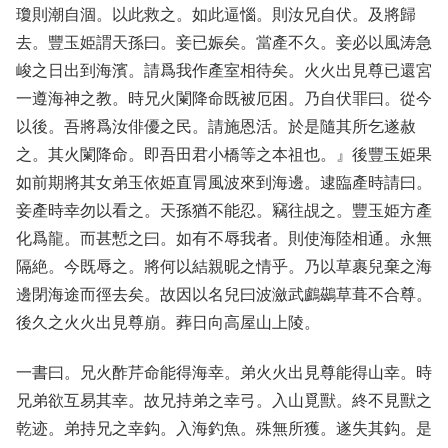
瓊則潮自涸。以此救之。如此逼惱。則汝兄自伏。及將歸
去。豐玉姫謂天孫曰。妾已娠矣。當產不久。妾必以風涛急
峻之日出到海濱。請爲我作產室相待矣。火火出見尊已還宮
一遵海神之教。時兄火闌降命既被厄困。乃自伏罪曰。從今
以後。吾將爲汝俳優之民。請施恩活。於是隨其所乞遂赦
之。其火闌降命。即吾田君小橋等之本祖也。』後豐玉姫果
如前期將其女弟玉依姫直冐風波來到海邊。逮臨產時請曰。
妾產時幸勿以看之。天孫猶不能忍。竊往覘之。豐玉姫方產
化爲龍。而甚慙之曰。如有不辱我者。則使海陸相通。永無
隔絶。今既辱之。將何以結親昵之情乎。乃以草裹兒棄之海
邊閉海途而徑去矣。故因以名兒曰波瀲武鸕鷀草葺不合尊。
後久之火火出見尊崩。葬日向高屋山上陵。
一書曰。兄火酢芹命能得海幸。弟火火出見尊能得山幸。時
兄弟欲互易其幸。故兄持弟之幸弓。入山覓獸。終不見獸之
乾迹。弟持兄之幸鈎。入海釣魚。殊無所獲。遂失其鈎。是