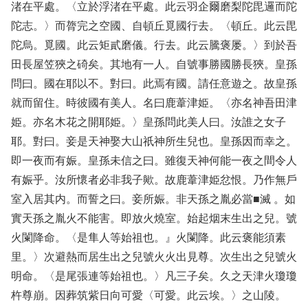
渚在平處。〈立於浮渚在平處。此云羽企爾磨梨陀毘邏而陀
陀志。〉而膂完之空國、自頓丘覓國行去。〈頓丘。此云毘
陀烏。覓國。此云矩貳磨儀。行去。此云騰褒屡。〉到於吾
田長屋笠狹之碕矣。其地有一人。自號事勝國勝長狹。皇孫
問曰。國在耶以不。對曰。此焉有國。請任意遊之。故皇孫
就而留住。時彼國有美人。名曰鹿葦津姫。〈亦名神吾田津
姫。亦名木花之開耶姫。〉皇孫問此美人曰。汝誰之女子
耶。對曰。妾是天神娶大山祇神所生兒也。皇孫因而幸之。
即一夜而有娠。皇孫未信之曰。雖復天神何能一夜之間令人
有娠乎。汝所懷者必非我子歟。故鹿葦津姫忿恨。乃作無戶
室入居其内。而誓之曰。妾所娠。非天孫之胤必當■滅 。如
實天孫之胤火不能害。即放火燒室。始起烟末生出之兒。號
火闌降命。〈是隼人等始祖也。』火闌降。此云褒能須素
里。〉次避熱而居生出之兒號火火出見尊。次生出之兒號火
明命。〈是尾張連等始祖也。〉凡三子矣。久之天津火瓊瓊
杵尊崩。因葬筑紫日向可愛〈可愛。此云埃。〉之山陵。