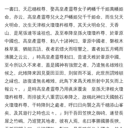
一書曰。天忍穗根尊、娶高皇產靈尊女子栲幡千千姫萬幡姫
命。亦云。高皇產靈尊兒火之戶幡姫兒千千姫命。而生兒天
火明命。次生天津根火瓊瓊杵根尊。其天火明命兒、天香
山、是尾張連等遠祖也。及至奉降皇孫火瓊瓊杵尊、於葦原
中國也。高皇產靈尊、勅八十諸神曰。葦原中國者、磐根木
株草葉、猶能言語。夜者若熛火而喧響之。晝者如五月蝿而
沸騰之云云。』時高皇產靈尊勅曰。昔遣天稚於葦原中國。
至今所以久不來者。蓋是國神有強禦之者。乃遣無名雄雉往
候之。此雉降來因見粟田豆田。則留而不返。此世所謂雉頓
之縁也。故復遣無名雌雉。此鳥下來爲天稚所射中其矢而上
報云々。』是時高皇產靈尊乃用眞床覆衾 皇孫天津根火瓊
瓊杵根尊。而排披天八重雲以奉降之。故稱此神曰天國饒石
火瓊瓊杵尊。干時降到之處者。呼曰日向襲之高千穗添山峯
矣。及其遊行之時也云々。』到干吾田笠狹之御碕。遂登長
屋之竹嶋。乃巡覽其地者。彼有人焉。名曰事勝國勝長狹。