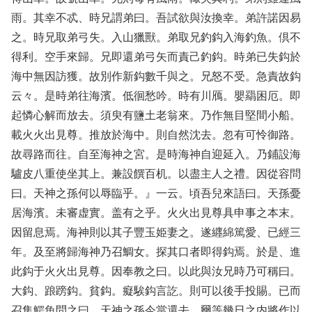
雨。其幸不忒、時兄謂弟曰。吾試欲與汝換幸。弟許諾因易
之。時兄取弟弓失。入山獵獸。弟取兄釣鈎入海釣魚。倶不
得利。空手來歸。兄即還弟弓矢而責己釣鈎。時弟已失鈎於
海中無因訪獲。故別作新鈎數千與之。兄怒不受。急責故鈎
云々。是時弟往海濱。低徊愁吟。時有川鴈。嬰羂困厄。即
起憐心解而放去。須臾有鹽土老翁來。乃作無目堅間小船。
載火火出見尊。推放於海中。則自然沈去。忽有可怜御路。
故尋路而往。自至海神之宮。是時海神自迎延入。乃鋪設海
驢皮八重使坐其上。兼設饌百机。以盡主人之禮。因從容問
曰。天神之孫何以辱臨乎。』一云。頃吾兒來語曰。天孫憂
居海濱。未審虚實。盖有之乎。火火出見尊具申事之本末。
因留息焉。海神則以其子豐玉姫妻之。遂纒綿篤愛、已經三
年。及至將歸海神乃召鯛女。探其口者即得鈎焉。於是、進
此鈎于火火出見尊。因奉教之曰。以此與汝兄時乃可稱曰。
大鈎、踉䠙鈎。貧鈎。癡騃鈎言訖。則可以後手投賜。已而
召集鰐魚問之曰。天神之孫今當還去。爾等幾日之内將作以