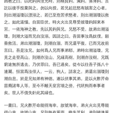
因教之曰。以此鈎與汝兄時。則稱貧鈎。滅鈎。落薄鈎。言
訖以後手投棄與之。勿以向授。若兄起忿怒有賊害之心者。
則出潮溢瓊以漂溺之。若已至危苦求愍者。則出潮涸瓊以救
之。如此逼惱。自當臣伏。時火火出見尊受彼瓊鈎歸來本
宮。一依海神之教。先以其鈎與兄。兄怒不受。故弟出潮溢
瓊。則潮大溢而兄自沒溺。因請之曰。吾當事汝爲奴僕。願
垂救活。弟出潮涸瓊。則潮自涸。而兄還平復。已而兄改前
言曰。吾是汝兄。如何爲人兄而事弟耶。弟時出潮溢瓊。兄
見之走登高山。則潮亦沒山。兄縁高樹。則潮亦沒樹。兄既
窮途無所逃去。乃伏罪曰。吾已過矣。從今以往吾子孫八十
連屬。恒當爲汝俳人。一云。狗人。請哀之。弟還出涸瓊則
潮自息。於是兄知弟有神徳。遂以伏事其弟。是以火酢芹命
苗裔諸隼人等。至今不離天皇宮墻之傍。代吠狗而奉事者
矣。世人不債失針此其縁也。
一書曰。兄火酢芹命能得海幸。故號海幸。弟火火出見尊能
得山幸。故號山幸。兄則每有風雨。輙失其利。弟則雖逢風