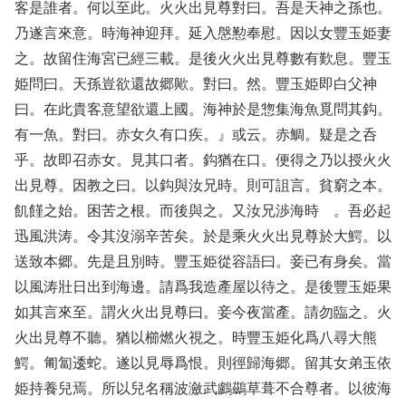
客是誰者。何以至此。火火出見尊對曰。吾是天神之孫也。
乃遂言來意。時海神迎拜。延入慇懃奉慰。因以女豐玉姫妻
之。故留住海宮已經三載。是後火火出見尊數有歎息。豐玉
姫問曰。天孫豈欲還故郷歟。對曰。然。豐玉姫即白父神
曰。在此貴客意望欲還上國。海神於是惣集海魚覓問其鈎。
有一魚。對曰。赤女久有口疾。』或云。赤鯛。疑是之呑
乎。故即召赤女。見其口者。鈎猶在口。便得之乃以授火火
出見尊。因教之曰。以鈎與汝兄時。則可詛言。貧窮之本。
飢饉之始。困苦之根。而後與之。又汝兄渉海時 。吾必起
迅風洪涛。令其沒溺辛苦矣。於是乘火火出見尊於大鰐。以
送致本郷。先是且別時。豐玉姫從容語曰。妾已有身矣。當
以風涛壯日出到海邊。請爲我造產屋以待之。是後豐玉姫果
如其言來至。謂火火出見尊曰。妾今夜當產。請勿臨之。火
火出見尊不聽。猶以櫛燃火視之。時豐玉姫化爲八尋大熊
鰐。匍匐逶蛇。遂以見辱爲恨。則徑歸海郷。留其女弟玉依
姫持養兒焉。所以兒名稱波瀲武鸕鷀草葺不合尊者。以彼海