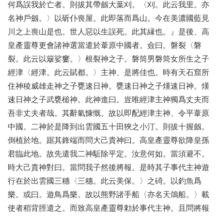
何爲誤我於亡者。則拔其帶劔大葉刈。〈刈。此云我里。亦
名神戶劔。〉以斫仆喪屋。此即落而爲山。今在美濃國藍見
川之上喪山是也。世人惡以生誤死。此其縁也。』是後、高
皇產靈尊更會諸神選當遣於葦原中國者。僉曰。磐裂〈磐
裂。此云以簸娑窶。〉根裂神之子。磐筒男磐筒女所生之子
經津〈經津。此云賦都。〉主神、是將佳也。時有天石窟所
住神稜威雄走神之子甕速日神。甕速日神之子熯速日神。熯
速日神之子武甕槌神。此神進曰。豈唯經津主神獨爲丈夫而
吾非丈夫者哉。其辭氣慷慨。故以即配經津主神、令平葦原
中國。二神於是降到出雲國五十田狹之小汀。則拔十握劔。
倒植於地。踞其鋒端而問大己貴神曰。高皇產靈尊欲降皇孫
君臨此地。故先遣我二神駈除平定。汝意何如。當須避不。
時大己貴神對曰。當問我子然後將報。是時其子事代主神遊
行在於出雲國三穗〈三穗。此云美保。〉之碕。以釣魚爲
樂。或曰。遊鳥爲樂。故以熊野諸手船〈亦名天鴿船。〉載
使者稻背脛遣之。而致高皇產靈尊勅於事代主神。且問將報