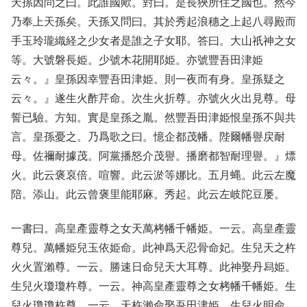
天孫因問之曰。此誰國歟。對曰。是長狹所住之國也。然今
乃奉上天孫矣。天孫又問曰。其於秀起浪穗之上起八尋殿而
手玉玲瓏織経之少女者是誰之子女耶。答曰。大山祇神之女
等。大號磐長姫。少號木花開耶姫。亦號豐吾田津姫
云々。』皇孫因幸豐吾田津姫。則一夜而有身。皇孫疑之
云々。』遂生火酢芹命。次生火折尊。亦號火火出見尊。母
誓已驗。方知。實是皇孫之胤。然豐吾田津姫恨皇孫不與共
言。皇孫憂之。乃爲歌之曰。憶企都茂幡。陛爾幡譽戻耐
母。佐禰耐據茂。阿黨播怒介茂譽。播磨都智耐理譽。』熛
火。此云褒裒倍。喧響。此云淤等娜比。五月蝿。此云左魔
陪。添山。此云曾褒里能耶麻。秀起。此云左岐陀豆屡。
一書曰。高皇產靈尊之女天萬栲幡千幡姫。一云。高皇產靈
尊兒。萬幡姫兒玉依姫命。此神爲天忍骨命妃。生兒天之杵
火火置瀨尊。一云。勝速日命兒天大耳尊。此神娶丹舄姫。
生兒火瓊瓊杵尊。一云。神高皇產靈尊之女栲幡千幡姫。生
兒火瓊瓊杵尊。一云。天杵瀨命娶吾田津姫。生兒火明命。