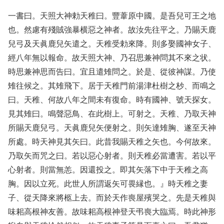
一書曰。天照大神勅天稚曰。豐葦原中國。是吾兒可王之地
也。然慮有殘賊強暴横惡之神者。故汝先往平之。乃賜天鹿
兒弓及天眞鹿兒矢遣之。天稚受勅來降。則多娶國神女子、
經八年無以報命。故天照大神、乃召思兼神問其不來之状。
時思兼神思而告曰。宜且遣雉問之。於是、從彼神謀。乃使
雉往候之。其雉飛下。居于天稚門前湯津杜樹之杪、而鳴之
曰。天稚、何故八年之間未有復命。時有國神、號天探女。
見其雉曰。鳴聲惡鳥、在此樹上。可射之。天稚、乃取天神
所賜天鹿兒弓。天眞鹿兒矢便射之。則矢達雉胸、遂至天神
所處。時天神見其矢曰。此昔我賜天稚之矢也。今何故來。
乃取矢而咒之曰。若以惡心射者。則天稚必當遭害。若以平
心射者。則當無恙。因還投之。即其矢落下中于天稚之高
胸。因以立死。此世人所謂返矢可畏縁也。』時天稚之妻
子、從天降來將柩上去。而於天作喪屋殯哭之。先是天稚與
味耜高根神友善。故味耜高根神登天弔喪大臨焉。時此神形