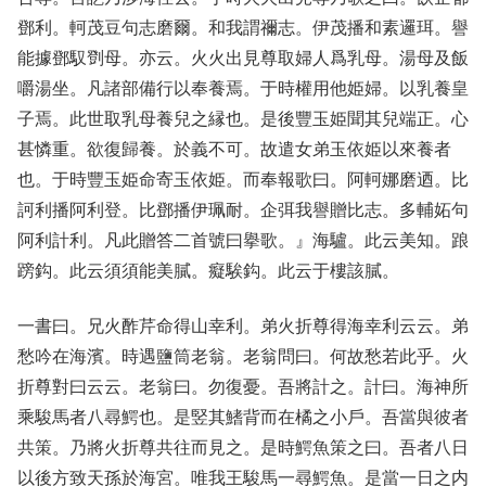
鄧利。軻茂豆句志磨爾。和我謂禰志。伊茂播和素邏珥。譽
能據鄧馭㔁母。亦云。火火出見尊取婦人爲乳母。湯母及飯
嚼湯坐。凡諸部備行以奉養焉。于時權用他姫婦。以乳養皇
子焉。此世取乳母養兒之縁也。是後豐玉姫聞其兒端正。心
甚憐重。欲復歸養。於義不可。故遣女弟玉依姫以來養者
也。于時豐玉姫命寄玉依姫。而奉報歌曰。阿軻娜磨迺。比
訶利播阿利登。比鄧播伊珮耐。企弭我譽贈比志。多輔妬句
阿利計利。凡此贈答二首號曰擧歌。』海驢。此云美知。踉
䠙鈎。此云須須能美膩。癡騃鈎。此云于樓該膩。
一書曰。兄火酢芹命得山幸利。弟火折尊得海幸利云云。弟
愁吟在海濱。時遇鹽筒老翁。老翁問曰。何故愁若此乎。火
折尊對曰云云。老翁曰。勿復憂。吾將計之。計曰。海神所
乘駿馬者八尋鰐也。是竪其鰭背而在橘之小戶。吾當與彼者
共策。乃將火折尊共往而見之。是時鰐魚策之曰。吾者八日
以後方致天孫於海宮。唯我王駿馬一尋鰐魚。是當一日之内