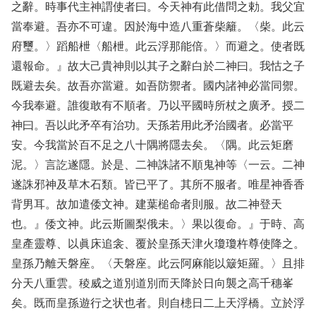
之辭。時事代主神謂使者曰。今天神有此借問之勅。我父宜
當奉避。吾亦不可違。因於海中造八重蒼柴籬。〈柴。此云
府璽。〉蹈船枻〈船枻。此云浮那能倍。〉而避之。使者既
還報命。』故大己貴神則以其子之辭白於二神曰。我怙之子
既避去矣。故吾亦當避。如吾防禦者。國内諸神必當同禦。
今我奉避。誰復敢有不順者。乃以平國時所杖之廣矛。授二
神曰。吾以此矛卒有治功。天孫若用此矛治國者。必當平
安。今我當於百不足之八十隅將隱去矣。〈隅。此云矩磨
泥。〉言訖遂隱。於是、二神誅諸不順鬼神等〈一云。二神
遂誅邪神及草木石類。皆已平了。其所不服者。唯星神香香
背男耳。故加遣倭文神。建葉槌命者則服。故二神登天
也。』倭文神。此云斯圖梨俄未。〉果以復命。』于時、高
皇產靈尊、以眞床追衾、覆於皇孫天津火瓊瓊杵尊使降之。
皇孫乃離天磐座。〈天磐座。此云阿麻能以簸矩羅。〉且排
分天八重雲。稜威之道別道別而天降於日向襲之高千穗峯
矣。既而皇孫遊行之状也者。則自槵日二上天浮橋。立於浮