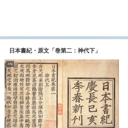
日本書紀・原文「巻第二：神代下」
文献