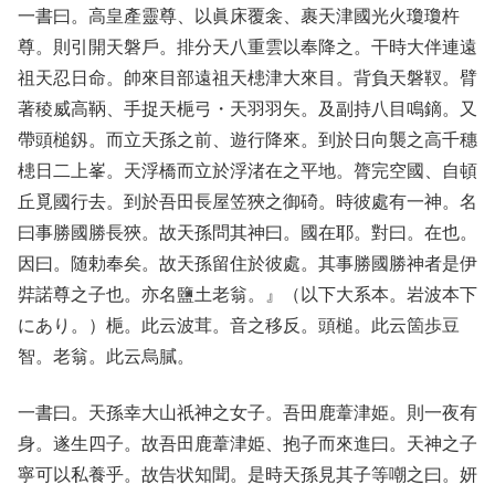
一書曰。高皇產靈尊、以眞床覆衾、裹天津國光火瓊瓊杵
尊。則引開天磐戶。排分天八重雲以奉降之。干時大伴連遠
祖天忍日命。帥來目部遠祖天槵津大來目。背負天磐靫。臂
著稜威高鞆、手捉天梔弓・天羽羽矢。及副持八目鳴鏑。又
帶頭槌釼。而立天孫之前、遊行降來。到於日向襲之高千穗
槵日二上峯。天浮橋而立於浮渚在之平地。膂完空國、自頓
丘覓國行去。到於吾田長屋笠狹之御碕。時彼處有一神。名
曰事勝國勝長狹。故天孫問其神曰。國在耶。對曰。在也。
因曰。随勅奉矣。故天孫留住於彼處。其事勝國勝神者是伊
弉諾尊之子也。亦名鹽土老翁。』（以下大系本。岩波本下
にあり。）梔。此云波茸。音之移反。頭槌。此云箇歩豆
智。老翁。此云烏膩。
一書曰。天孫幸大山祇神之女子。吾田鹿葦津姫。則一夜有
身。遂生四子。故吾田鹿葦津姫、抱子而來進曰。天神之子
寧可以私養乎。故告状知聞。是時天孫見其子等嘲之曰。妍