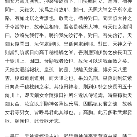
鈿女乃露其胸乳。抑裳帶於臍下。而笑㖸向立。是時、衢神
問曰。天鈿女、汝爲之何故耶。對曰。天照大神之子所幸道
路。有如此居之者誰也。敢問之。衢神對曰。聞天照大神之
子今當降行。故奉迎相待。吾名是猿田大神。時天鈿女復問
曰。汝將先我行乎。將抑我先汝行乎。對曰。吾先啓行。天
鈿女復問曰。汝何處到耶。皇孫何處到耶。對曰。天神之子
則當到筑紫日向高千穗槵觸之峯。吾則應到伊勢之狹長田五
十鈴川上。因曰。發顯我者汝也。故汝可以送我而致之矣。
天鈿女還詣報状。皇孫、於是、脱離天磐座。排分天八重
雲。稜威道別道別、而天降之也。果如先期。皇孫則到筑紫
日向高千穗槵觸之峯。其猿田神者。則到伊勢之狹長田五十
鈴川上。即天鈿女命隨猿田神所乞遂以侍送焉。時皇孫勅天
鈿女命。汝宜以所顯神名爲姓氏焉。因賜猿女君之號。故猿
女君等男女、皆呼爲君此其縁也。』高胸。此云多歌武娜娑
歌。頗傾也。此云歌矛志。
一書曰。天神遣經津主神。武甕槌神使平定葦原中國。時二