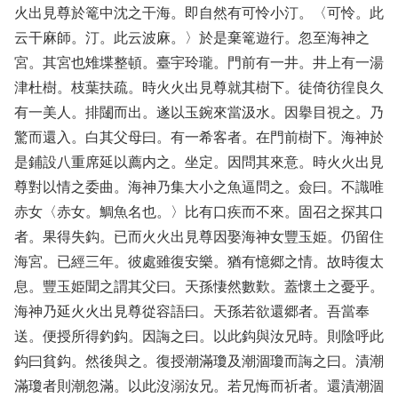
火出見尊於篭中沈之干海。即自然有可怜小汀。〈可怜。此
云干麻師。汀。此云波麻。〉於是棄篭遊行。忽至海神之
宮。其宮也雉堞整頓。臺宇玲瓏。門前有一井。井上有一湯
津杜樹。枝葉扶疏。時火火出見尊就其樹下。徒倚彷徨良久
有一美人。排闥而出。遂以玉鋺來當汲水。因擧目視之。乃
驚而還入。白其父母曰。有一希客者。在門前樹下。海神於
是鋪設八重席延以薦内之。坐定。因問其來意。時火火出見
尊對以情之委曲。海神乃集大小之魚逼問之。僉曰。不識唯
赤女〈赤女。鯛魚名也。〉比有口疾而不來。固召之探其口
者。果得失鈎。已而火火出見尊因娶海神女豐玉姫。仍留住
海宮。已經三年。彼處雖復安樂。猶有憶郷之情。故時復太
息。豐玉姫聞之謂其父曰。天孫悽然數歎。蓋懷土之憂乎。
海神乃延火火出見尊從容語曰。天孫若欲還郷者。吾當奉
送。便授所得釣鈎。因誨之曰。以此鈎與汝兄時。則陰呼此
鈎曰貧鈎。然後與之。復授潮滿瓊及潮涸瓊而誨之曰。漬潮
滿瓊者則潮忽滿。以此沒溺汝兄。若兄悔而祈者。還漬潮涸