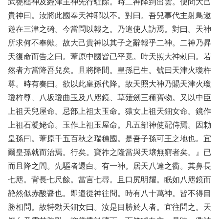
武甕槌神及經津主神先行駈除。時二神降到出雲。便問大己
貴神曰。汝將此國奉天神耶以不。對曰。吾兒事代主射鳥遨
遊在三津之碕。今當問以報之。乃遣使人訪焉。對曰。天神
所求何不奉歟。故大己貴神以其子之辭報乎二神。二神乃昇
天復命而告之曰。葦原中國皆已平竟。時天照大神勅曰。若
然者方當降吾兒矣。且將降間。皇孫已生。號曰天津火瓊杵
尊。時有奏曰。欲以此皇孫代降。故天照大神乃賜天津火瓊
瓊杵尊、八坂瓊曲玉及八咫鏡、草薙劒三種寶物。又以中臣
上祖天兒屋命。忌部上祖太玉命。猿女上祖天鈿女命。鏡作
上祖石凝姥命。玉作上祖玉屋命。凡五部神使配侍焉。因勅
皇孫曰。葦原千五百秋之瑞穗國。是吾子孫可王之地也。宜
爾皇孫就而治焉。行矣。寶祚之隆當與天壌無窮者矣。』已
而且降之間。先驅者還白。有一神。居天八達之衢。其鼻長
七咫。背長七尺餘。當言七尋。且口尻明耀。眠如八咫鏡而
赩然似赤酸醤也。即遣從神往問。時有八十萬神。皆不得目
勝相問。故特勅天鈿女曰。汝是目勝於人者。宜往問之。天