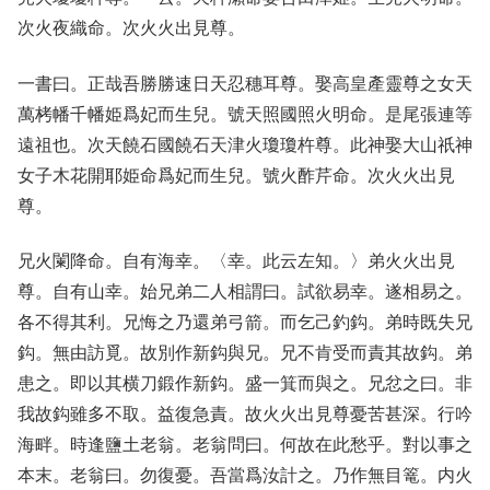
次火夜織命。次火火出見尊。
一書曰。正哉吾勝勝速日天忍穗耳尊。娶高皇產靈尊之女天
萬栲幡千幡姫爲妃而生兒。號天照國照火明命。是尾張連等
遠祖也。次天饒石國饒石天津火瓊瓊杵尊。此神娶大山祇神
女子木花開耶姫命爲妃而生兒。號火酢芹命。次火火出見
尊。
兄火闌降命。自有海幸。〈幸。此云左知。〉弟火火出見
尊。自有山幸。始兄弟二人相謂曰。試欲易幸。遂相易之。
各不得其利。兄悔之乃還弟弓箭。而乞己釣鈎。弟時既失兄
鈎。無由訪覓。故別作新鈎與兄。兄不肯受而責其故鈎。弟
患之。即以其横刀鍛作新鈎。盛一箕而與之。兄忿之曰。非
我故鈎雖多不取。益復急責。故火火出見尊憂苦甚深。行吟
海畔。時逢鹽土老翁。老翁問曰。何故在此愁乎。對以事之
本末。老翁曰。勿復憂。吾當爲汝計之。乃作無目篭。内火