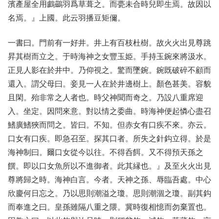
濱產屋全用鸕鷀羽爲草葺之。而甍未合時兒即生焉。故因以
名焉。』上國。此云羽播豆矩儞。
一書曰。門前有一好井。井上有百枝杜樹。故火火出見尊跳
昇其樹而立之。于時海神之女豐玉姫。手持玉鋺來將汲水。
正見人影在於井中。乃仰視之。驚而墜鋺。鋺既破碎不顧而
還入。謂父母曰。妾見一人在於井邊樹上。顏色甚美。容貌
且閑。殆非常之人者也。時父神聞而奇之。乃設八重席迎
入。坐定。因問來意。對以情之委曲。時海神便起憐心盡召
鰭廣鰭狹而問之。皆曰。不知。但赤女有口疾不來。亦云。
口女有口疾。即急召至。探其口者。所失之針鈎立得。於是
海神制曰。爾口女從今以往。不得呑餌。又不得預天孫之
饌。即以口女魚所以不進御者。此其縁也。』及至火火出見
尊將歸之時。海神白言。今者。天神之孫、辱臨吾處。中心
欣慶何日忘之。乃以思則潮溢之瓊。思則潮涸之瓊。副其鈎
而奉進之曰。皇孫雖隔八重之隈。冀時復相憶而勿棄置也。