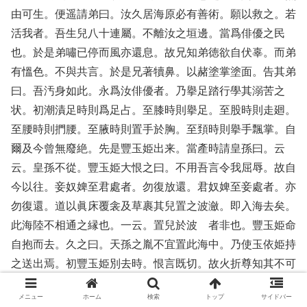
由可生。便遥請弟曰。汝久居海原必有善術。願以救之。若
活我者。吾生兒八十連屬。不離汝之垣邊。當爲俳優之民
也。於是弟嘯已停而風亦還息。故兄知弟徳欲自伏辜。而弟
有慍色。不與共言。於是兄著犢鼻。以赭塗掌塗面。告其弟
曰。吾汚身如此。永爲汝俳優者。乃擧足踏行學其溺苦之
状。初潮漬足時則爲足占。至膝時則擧足。至股時則走廻。
至腰時則捫腰。至腋時則置手於胸。至頚時則擧手飄掌。自
爾及今曾無廢絶。先是豐玉姫出来。當產時請皇孫曰。云
云。皇孫不從。豐玉姫大恨之曰。不用吾言令我屈辱。故自
今以往。妾奴婢至君處者。勿復放還。君奴婢至妾處者。亦
勿復還。道以眞床覆衾及草裹其兒置之波瀲。即入海去矣。
此海陸不相通之縁也。一云。置兒於波 者非也。豐玉姫命
自抱而去。久之曰。天孫之胤不宜置此海中。乃使玉依姫持
之送出焉。初豐玉姫別去時。恨言既切。故火折尊知其不可
復會。乃有贈歌。已見上。』八十連屬。此云野素豆々企。
メニュー
ホーム
検索
トップ
サイドバー
飄掌。此云陀毘盧箇須也。