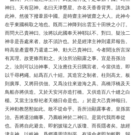
神曰。天有惡神。名曰天津甕星。亦名天香香背男。請先誅
此神。然後下撥葦原中國。是時齋主神號齋之大人。此神今
在乎東國楫取之地也。既而二神降到出雲五十田狹之小汀。
而問大己貴神曰。汝將以此國奉天神耶以不。對曰。疑汝二
神非是吾處來者。故不須許也。於是經津主神則還昇報告。
時高皇產靈尊乃還遣二神。勅大己貴神曰。今者聞汝所言深
有其理。故更條而勅之。夫汝所治顯露之事。宜是吾孫治
之。汝則可以治神事。又汝應住天日隅宮者。今當供造。即
以千尋栲繩。結爲百八十紐。其造宮之制者。柱則高太。板
則廣厚。又將田供佃。又爲汝往來遊海之具。高橋浮橋及天
鳥船亦將供造。又於天安河亦造打橋。又供造百八十縫之白
楯。又當主汝祭祀者天穗日命是也。』於是大己貴神報曰。
天神勅教慇懃如此。敢不從命乎。吾所治顯露事者。皇孫當
治。吾將退治幽事。乃薦岐神於二神曰。是當代我而奉從
也。吾將自此避去。即躬披瑞之八坂瓊、而長隱者矣。故經
津主神、以岐神。爲郷導周流削平。有逆命者即加斬戮。歸