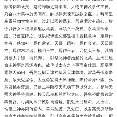
順者仍加褒美。是時歸順之首渠者。大物主神及事代主神。
乃合八十萬神於天高市。帥以昇天陳其誠款之至。』時高皇
產靈尊勅大物主神。汝若以國神爲妻。吾猶謂汝有疏心。故
今以吾女三穗津姫配汝爲妻。宜領八十萬神、永爲皇孫奉
護。乃使還降之。既以紀伊國忌部遠祖手置帆負神、定爲作
笠者。狹知神、爲作盾者。天目一箇神、爲作金者。天日鷲
神、爲作木綿者。櫛明玉神、爲作玉者。乃使太玉命、以弱
肩被太手繦、而代御手、以祭此神者始起於此矣。且天兒屋
命主神事之宗源者也。故俾以太占之卜事而奉仕焉。高皇產
靈尊因勅曰。吾則起樹天津神籬及天津磐境。當爲吾孫奉齋
矣。汝天兒屋命。太玉命宜持天津神籬。降於葦原中國。亦
爲吾孫奉齋焉。乃使二神陪從天忍穗耳尊以降之。』是時天
照大神手持寶鏡。授天忍穗耳尊而祝之曰。吾兒視此寶鏡當
猶視吾。可與同床共殿以爲齋鏡。復勅天兒屋命。太玉命。
惟爾二神亦同侍殿内。善爲防護。又勅曰。以吾高天原所御
齋庭之穗亦當御於吾兒。則以高皇產靈尊之女號萬幡姫。配