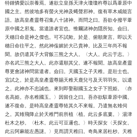
特鍾憐愛以崇養焉。遂欲立皇孫天津火瓊瓊杵尊以爲葦原中
國之主。然彼地多有螢火光神及蝿聲邪神。復有草木咸能言
語。故高皇產靈尊召集八十諸神。而問之曰。吾欲令撥平葦
原中國之邪鬼。當遣誰者宜也。惟爾諸神勿隱所知。僉曰。
天穗日命是神之傑也。可不試歟。於是、俯順衆言。即以天
穗日命往平之。然此神侫媚於大己貴神。比及三年尚不報
聞。故仍遣其子大背飯三熊之大人。〈大人。此云于志。〉
亦名武三熊之大人。此亦還順其父。遂不報聞。故高皇產靈
尊更會諸神問當遣者。僉曰。天國玉之子天稚。是壯士也。
宜試之。於是高皇產靈尊賜天稚天鹿兒弓及天羽羽矢。以遣
之。此神亦不忠誠也。來到即娶顯國玉之女子下照姫。〈亦
名高姫。亦名稚國玉。〉因留住之曰。吾亦欲馭葦原中國。
遂不復命。是時高皇產靈尊恠其久不來報。乃遣無名雉伺
之。其雉飛降止於天稚門前所植〈植。此云多底婁。〉湯津
杜木之杪。〈杜木。此云可豆邏也。〉時天探女〈天探女。
此云阿麻能左愚謎。〉見而謂天稚曰。奇鳥來居杜杪。天稚