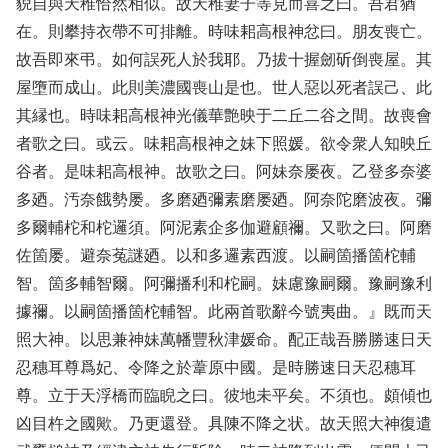
貎自與天稚恰然相似。故天稚妻子等見而喜之曰。吾君猶
在。則攀持衣帶不可排離。時味耜高根神忿曰。朋友喪亡。
故吾即來弔。如何誤死人於我耶。乃拔十握劒斫倒喪屋。其
屋墮而成山。此則美濃國喪山是也。世人惡以死者誤己、此
其縁也。時味耜高根神光儀華艶映于二丘二谷之間。故喪會
者歌之曰。或云。味耜高根神之妹下照媛。欲令衆人知映丘
谷者。是味耜高根神。故歌之曰。阿妹奈屡夜。乙登多奈婆
多廼。汚奈餓勢屡。多磨廼彌素磨屡廼。阿奈陀磨波夜。彌
多爾輔柁和柁邏須。阿泥素企多伽避顧禰。又歌之曰。阿磨
佐箇屡。避奈菟謎廼。以和多邏素西渡。以嗣箇播箇柁輔
智。箇多輔智爾。阿彌播利和柁嗣。妹慮豫嗣爾。豫嗣豫利
據禰。以嗣箇播箇柁輔智。此兩首歌辭今號夷曲。』既而天
照大神。以思兼神妹萬幡豐秋津媛命。配正哉吾勝勝速日天
忍穗耳尊爲妃、令降之於葦原中國。是時勝速日天忍穗耳
尊。立于天浮橋而臨睨之曰。彼地未平矣。不須也。頗傾也
凶目杵之國歟。乃更還登。具陳不降之状。故天照大神復遣