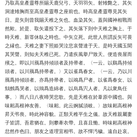
乃取高皇產靈尊所賜天鹿兒弓。天羽羽矢。射雉斃之。其矢
洞達雉胸而至高皇產靈尊之座前也。時高皇產靈尊見其矢
日。是矢則昔我賜天稚之矢也。血染其矢。蓋與國神相戰而
然歟。於是、取矢還投下之。其矢落下則中天稚之胸上。于
時天稚、新甞休臥之時也。中矢立死。此世人所謂反矢可畏
之縁也。天稚之妻下照姫哭泣悲哀聲達于天。是時天國玉聞
其哭聲。則知夫天稚已死。乃遣疾風擧尸致天。便造喪屋而
殯之。即以川鴈爲持傾頭者及持帚者。〈一云。以鷄爲持傾
頭者。以川鴈爲持帚者。〉又以雀爲春女。〈一云。乃以川
鴈爲持傾頭者。亦爲持帚者。以鴗爲尸者。以雀爲春女。以
鷦鷯爲哭者。以鵄爲造綿者。以烏爲宍人者。凡以衆鳥任
事。〉而八日八夜啼哭悲歌。先是天稚在於葦原中國也。與
味耜高根神友善。〈味耜。此云婀膩須岐。〉故味耜高根神
昇天弔喪。時此神容貌。正類天稚平生之儀。故天稚親屬妻
子皆謂。吾君猶在。則攀牽衣帶。且喜且慟。時味耜高根神
忿然作色曰。朋友之道理宜相弔。故不憚汚穢。遠自赴哀。