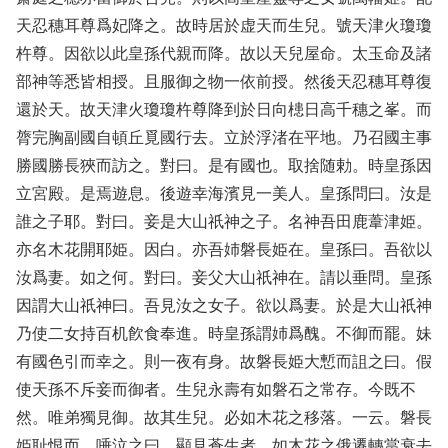
天忍穗耳尊爲妃降之。故時居於虚天而生兒。號天津火瓊瓊
杵尊。因欲以此皇孫代親而降。故以天兒屋命。太玉命及諸
部神等悉皆相授。且服御之物一依前授。然後天忍穗耳尊復
還於天。故天津火瓊瓊杵尊降到於日向槵日高千穗之峯。而
膂完胸副國自頓丘覓國行去。立於浮渚在平地。乃召國主事
勝國勝長狹而訪之。對曰。是有國也。取捨随勅。時皇孫因
立宮殿。是焉遊息。後遊幸海濱見一美人。皇孫問曰。汝是
誰之子耶。對曰。妾是大山祇神之子。名神吾田鹿葦津姫。
亦名木花開耶姫。因白。亦吾姉磐長姫在。皇孫曰。吾欲以
汝爲妻。如之何。對曰。妾父大山祇神在。請以垂問。皇孫
因謂大山祇神曰。吾見汝之女子。欲以爲妻。於是大山祇神
乃使二女持百机飮食奉進。時皇孫謂姉爲醜。不御而罷。妹
有國色引而幸之。則一夜有身。故磐長姫大慙而詛之曰。假
使天孫不斥妾而御者。生兒永壽有如磐石之常存。今既不
然。唯弟獨見御。故其生兒。必如木花之移落。一云。磐長
姫耻恨而。唾泣之曰。顯見蒼生者。如木花之俄遷轉當衰去